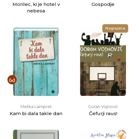
Morilec, ki je hotel v
Gospodje
nebesa
Nagrajena
Metka Lampret
Goran Vojnović
Kam bi dala takle dan
Čefurji raus!