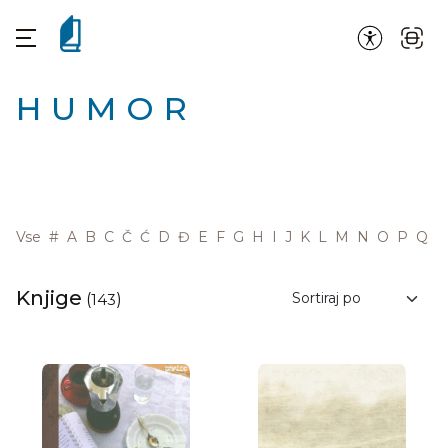
HUMOR
Vse
#
A
B
C
Č
Ć
D
Đ
E
F
G
H
I
J
K
L
M
N
O
P
Q
R
Knjige
(
143
)