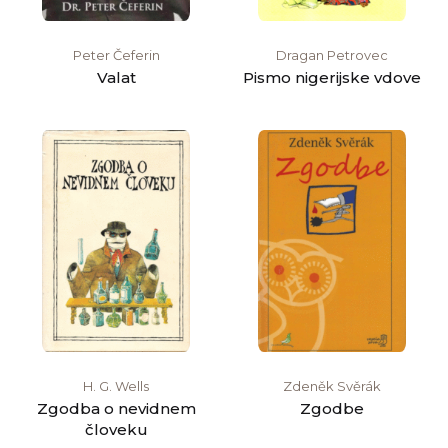
Peter Čeferin
Dragan Petrovec
Valat
Pismo nigerijske vdove
H. G. Wells
Zdeněk Svěrák
Zgodba o nevidnem
Zgodbe
človeku