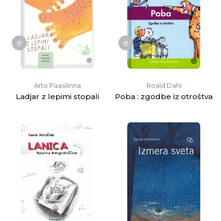
e
e
Arto Paasilinna
Roald Dahl
Ladjar z lepimi stopali
Poba : zgodbe iz otroštva