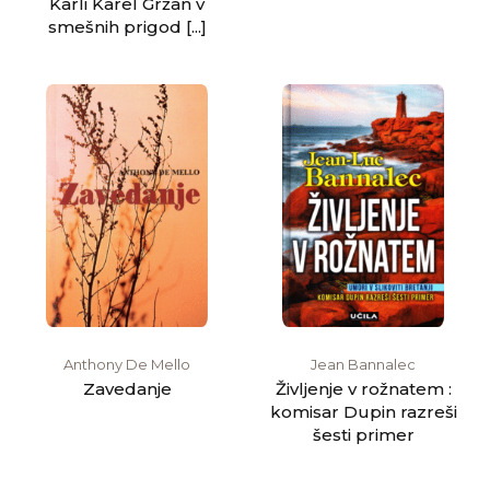
Karli Karel Gržan v
smešnih prigod [...]
Anthony De Mello
Jean Bannalec
Zavedanje
Življenje v rožnatem :
komisar Dupin razreši
šesti primer