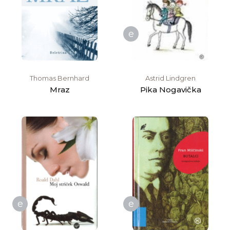
e
Thomas Bernhard
Astrid Lindgren
Mraz
Pika Nogavička
e
e