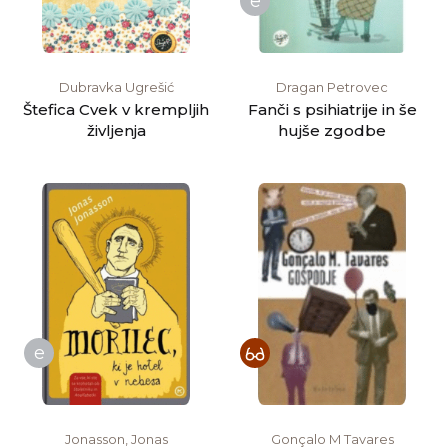
e
Dubravka Ugrešić
Dragan Petrovec
Štefica Cvek v krempljih
Fanči s psihiatrije in še
življenja
hujše zgodbe
e
Jonasson, Jonas
Gonçalo M Tavares