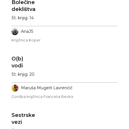
Bolečine
deklištva
Št. knjig: 14
AnaJS
Knjižnica Koper
O(b)
vodi
Št. knjig: 20
Maruša Mugerli Lavrenčič
Goriška knjižnica Franceta Bevka
Sestrske
vezi