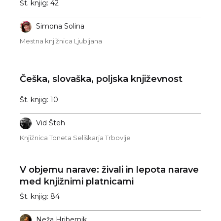
književnost po letu 1991
Št. knjig: 42
Simona Solina
Mestna knjižnica Ljubljana
Češka, slovaška, poljska književnost
Št. knjig: 10
Vid Šteh
Knjižnica Toneta Seliškarja Trbovlje
V objemu narave: živali in lepota narave
med knjižnimi platnicami
Št. knjig: 84
Neža Hribernik