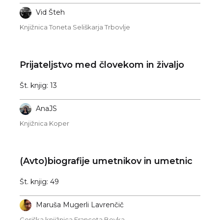
Vid Šteh
Knjižnica Toneta Seliškarja Trbovlje
Prijateljstvo med človekom in živaljo
Št. knjig: 13
AnaJS
Knjižnica Koper
(Avto)biografije umetnikov in umetnic
Št. knjig: 49
Maruša Mugerli Lavrenčič
Goriška knjižnica Franceta Bevka