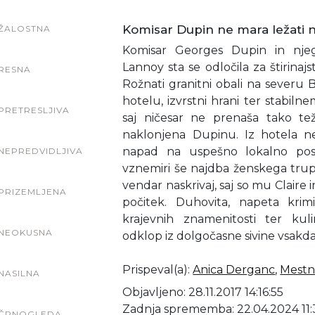
Komisar Dupin ne mara ležati n
ŽALOSTNA
Komisar Georges Dupin in njego
Lannoy sta se odločila za štirina
RESNA
Rožnati granitni obali na severu 
hotelu, izvrstni hrani ter stabi
PRETRESLJIVA
saj ničesar ne prenaša tako t
naklonjena Dupinu. Iz hotela n
napad na uspešno lokalno pos
NEPREDVIDLJIVA
vznemiri še najdba ženskega trup
vendar naskrivaj, saj so mu Claire
PRIZEMLJENA
počitek. Duhovita, napeta krim
krajevnih znamenitosti ter ku
NEOKUSNA
odklop iz dolgočasne sivine vsakd
Prispeval(a)
:
Anica Derganc
,
Mestna
NASILNA
Objavljeno: 28.11.2017 14:16:55
Zadnja sprememba: 22.04.2024 11:
ČRNOGLEDA