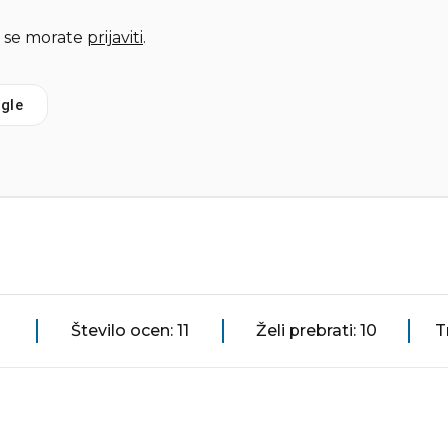
 se morate
prijaviti
.
gle
Število ocen: 11
Želi prebrati: 10
T