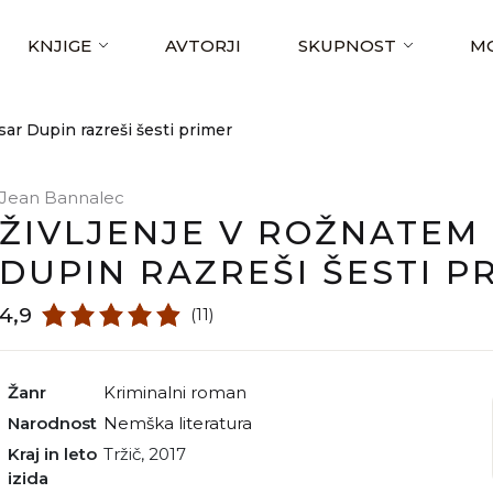
KNJIGE
AVTORJI
SKUPNOST
MO
sar Dupin razreši šesti primer
Jean Bannalec
ŽIVLJENJE V ROŽNATEM 
DUPIN RAZREŠI ŠESTI P
4,9
(11)
Žanr
kriminalni roman
Narodnost
nemška literatura
Kraj in leto
Tržič, 2017
izida