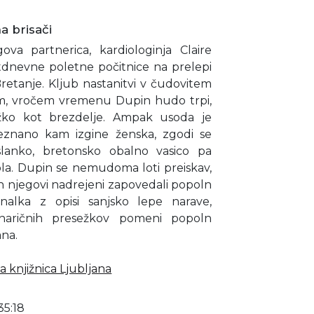
a brisači
va partnerica, kardiologinja Claire
jstdnevne poletne počitnice na prelepi
Bretanje. Kljub nastanitvi v čudovitem
lnem, vročem vremenu Dupin hudo trpi,
ežko kot brezdelje. Ampak usoda je
eznano kam izgine ženska, zgodi se
lanko, bretonsko obalno vasico pa
la. Dupin se nemudoma loti preiskav,
 in njegovi nadrejeni zapovedali popoln
inalka z opisi sanjsko lepe narave,
linaričnih presežkov pomeni popoln
ana.
 knjižnica Ljubljana
35:18