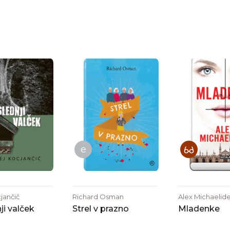
e
jančič
Richard Osman
Alex Michaelid
ji valček
Strel v prazno
Mladenke