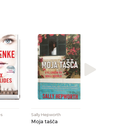
Michel Bussi
Črni lokvanji
es
Sally Hepworth
Moja tašča