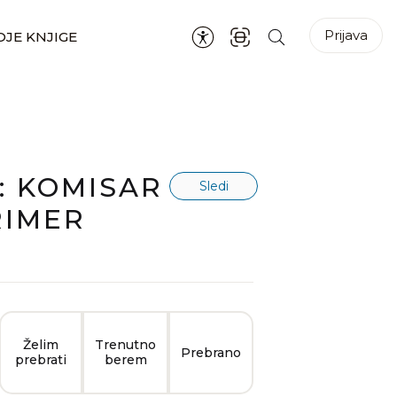
Prijava
JE KNJIGE
: KOMISAR
Sledi
RIMER
Želim
Trenutno
Prebrano
prebrati
berem