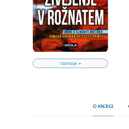
Izposoja
O KNJIGI