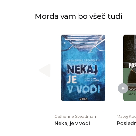
Morda vam bo všeč tudi
e
Catherine Steadman
Matej Koc
Nekaj je v vodi
Posledn