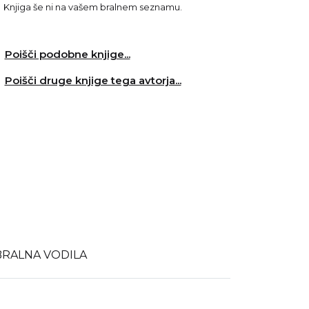
Knjiga še ni na vašem bralnem seznamu.
Poišči podobne knjige...
Poišči druge knjige tega avtorja...
BRALNA VODILA