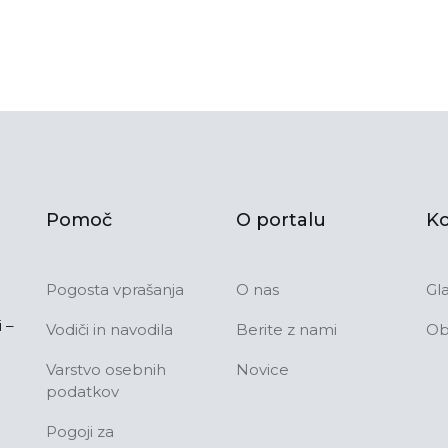
Pomoč
O portalu
Ko
Pogosta vprašanja
O nas
Gl
 –
Vodiči in navodila
Berite z nami
Ob
Varstvo osebnih
Novice
podatkov
Pogoji za