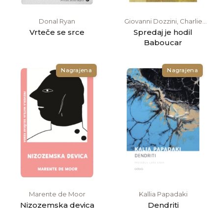
Donal Ryan
Giovanni Dozzini, Charlie
Mackesy
Vrteče se srce
Spredaj je hodil
Baboucar
Nagrajena
Nagrajena
Marente de Moor
Kallia Papadaki
Nizozemska devica
Dendriti