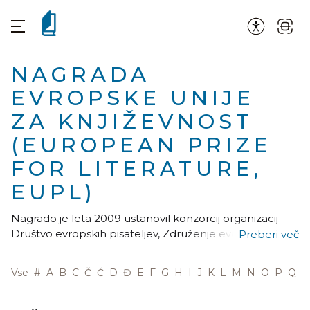
NAGRADA
EVROPSKE UNIJE
ZA KNJIŽEVNOST
(EUROPEAN PRIZE
FOR LITERATURE,
EUPL)
Nagrado je leta 2009 ustanovil konzorcij organizacij
Društvo evropskih pisateljev, Združenje evropskih
Preberi več
založnikov ter Evropsko in mednarodno združenje
knjigotržcev s podporo evropske komisije in finančnim
Vse
#
A
B
C
Č
Ć
D
Đ
E
F
G
H
I
J
K
L
M
N
O
P
Q
R
sodelovanjem Kreativne Evrope. Pomeni priznanje
najboljšim obetavnim avtorjem evropske celine
(negrada se ne omejuje le na države članice EU,