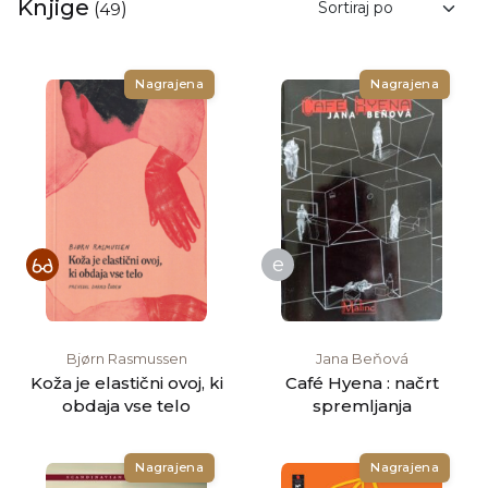
Knjige
(
49
)
temveč tudi na sosednje države, ki želijo vstopiti v EU),
njen namen pa je poudariti ustvarjalnost in raznoliko
bogastvo sodobne evropske književnosti, spodbuditi
Nagrajena
Nagrajena
kroženje književnih del po Evropi in zbuditi večje
zanimanje za nenacionalna književna dela.
e
Bjørn Rasmussen
Jana Beňová
Koža je elastični ovoj, ki
Café Hyena : načrt
obdaja vse telo
spremljanja
Nagrajena
Nagrajena