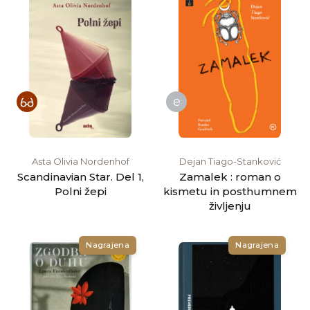
e
Asta Olivia Nordenhof
Dejan Tiago-Stanković
Scandinavian Star. Del 1,
Zamalek : roman o
Polni žepi
kismetu in posthumnem
življenju
Nagrajena
Nagrajena