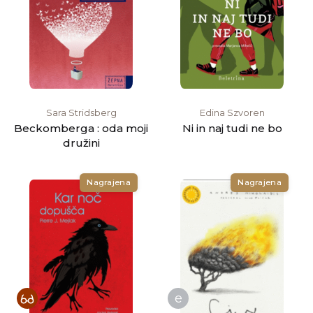
Sara Stridsberg
Edina Szvoren
Beckomberga : oda moji
Ni in naj tudi ne bo
družini
Nagrajena
Nagrajena
e