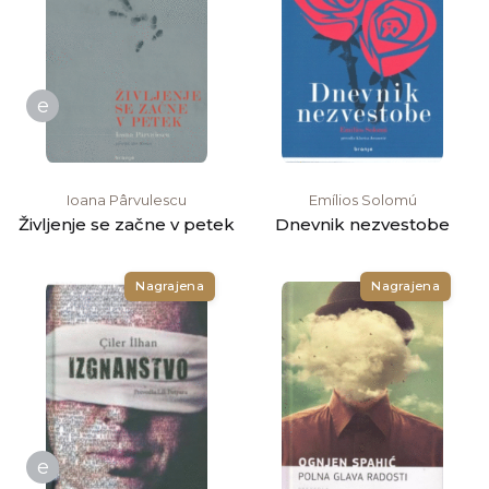
e
Ioana Pârvulescu
Emílios Solomú
Življenje se začne v petek
Dnevnik nezvestobe
Nagrajena
Nagrajena
e