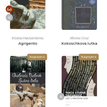
e
Kóstas Hatziandoníu
Afonso Cruz
Agrigento
Kokoschkova lutka
Nagrajena
Nagrajena
e