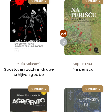
Nagrajena
Nagrajena
e
Maša Kolanović
Sophie Daull
Spoštovani žužki in druge
Na perišču
srhljive zgodbe
Nagrajena
Nagrajena