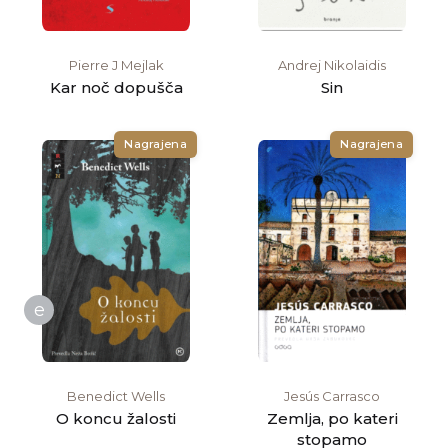
Pierre J Mejlak
Andrej Nikolaidis
Kar noč dopušča
Sin
Nagrajena
Nagrajena
e
Benedict Wells
Jesús Carrasco
O koncu žalosti
Zemlja, po kateri
stopamo