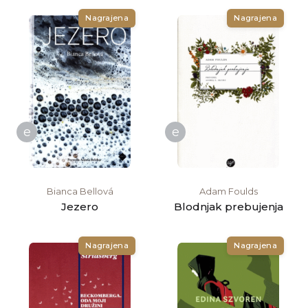
Nagrajena
Nagrajena
e
e
Bianca Bellová
Adam Foulds
Jezero
Blodnjak prebujenja
Nagrajena
Nagrajena