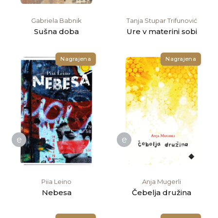
Gabriela Babnik
Tanja Stupar Trifunović
Sušna doba
Ure v materini sobi
Nagrajena
Nagrajena
e
e
Piia Leino
Anja Mugerli
Nebesa
Čebelja družina