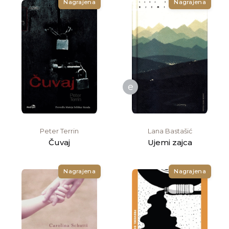
Nagrajena
Nagrajena
e
Peter Terrin
Lana Bastašić
Čuvaj
Ujemi zajca
Nagrajena
Nagrajena