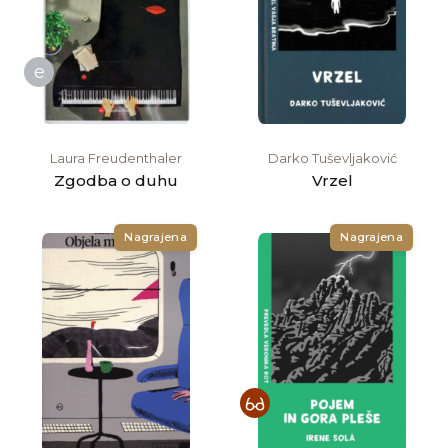
e
Laura Freudenthaler
Darko Tuševljaković
Zgodba o duhu
Vrzel
Nagrajena
Nagrajena