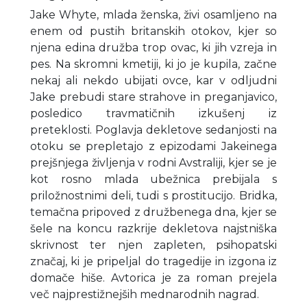
Jake Whyte, mlada ženska, živi osamljeno na
enem od pustih britanskih otokov, kjer so
njena edina družba trop ovac, ki jih vzreja in
pes. Na skromni kmetiji, ki jo je kupila, začne
nekaj ali nekdo ubijati ovce, kar v odljudni
Jake prebudi stare strahove in preganjavico,
posledico travmatičnih izkušenj iz
preteklosti. Poglavja dekletove sedanjosti na
otoku se prepletajo z epizodami Jakeinega
prejšnjega življenja v rodni Avstraliji, kjer se je
kot rosno mlada ubežnica prebijala s
priložnostnimi deli, tudi s prostitucijo. Bridka,
temačna pripoved z družbenega dna, kjer se
šele na koncu razkrije dekletova najstniška
skrivnost ter njen zapleten, psihopatski
značaj, ki je pripeljal do tragedije in izgona iz
domače hiše. Avtorica je za roman prejela
več najprestižnejših mednarodnih nagrad.