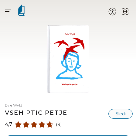
Evie Wyld
VSEH PTIC PETJE
Sledi
4,7
(9)