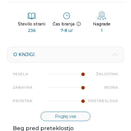
Število strani
Čas branja
Nagrade
236
7-8 ur
1
O KNJIGI
VESELA
ŽALOSTNA
ZABAVNA
RESNA
PRIJETNA
PRETRESLJIVA
Poglej vse
Beg pred preteklostjo