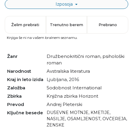
Izposoja
Želim prebrati
Trenutno berem
Prebrano
Knjiga še ni na vašem bralnem seznamu.
Žanr
družbenokritični roman
,
psihološki
roman
Narodnost
avstralska literatura
Kraj in leto izida
Ljubljana, 2016
Založba
Sodobnost International
Zbirka
Knjižna zbirka Horizont
Prevod
Andrej Pleterski
Ključne besede
DUŠEVNE MOTNJE
,
KMETIJE
,
NASILJE
,
OSAMLJENOST
,
OVČEREJA
,
ŽENSKE