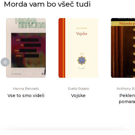
Morda vam bo všeč tudi
e
Hanna Bervoets
Evelio Rosero
Anthony B
Vse to smo videli
Vojske
Peklen
pomara