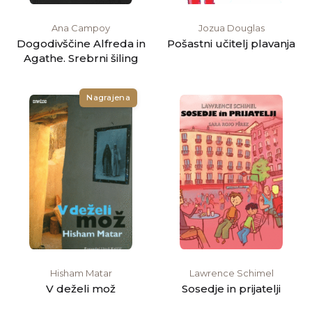
Ana Campoy
Jozua Douglas
Dogodivščine Alfreda in
Pošastni učitelj plavanja
Agathe. Srebrni šiling
Nagrajena
Hisham Matar
Lawrence Schimel
V deželi mož
Sosedje in prijatelji