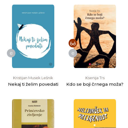
e
e
Kristijan Musek Lešnik
Ksenija Trs
Nekaj ti želim povedati
Kdo se boji črnega moža?