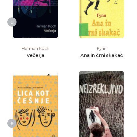
e
Herman Koch
Fynn
Večerja
Ana in črni skakač
e