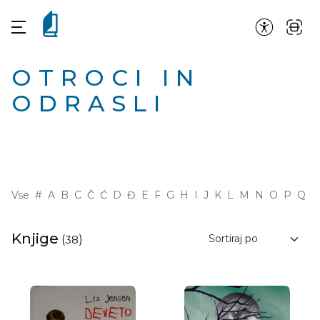
OTROCI IN
ODRASLI
Vse
#
A
B
C
Č
Ć
D
Đ
E
F
G
H
I
J
K
L
M
N
O
P
Q
R
Knjige
(
38
)