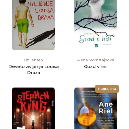
Liz Jensen
Alena Mornštajnová
Deveto življenje Louisa
Gozd v hiši
Draxa
Nagrajena