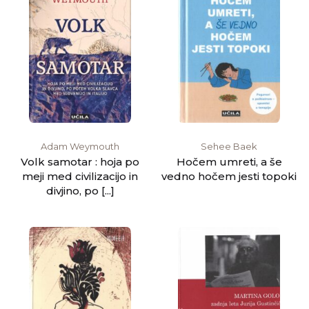
Adam Weymouth
Sehee Baek
Volk samotar : hoja po
Hočem umreti, a še
meji med civilizacijo in
vedno hočem jesti topoki
divjino, po [...]