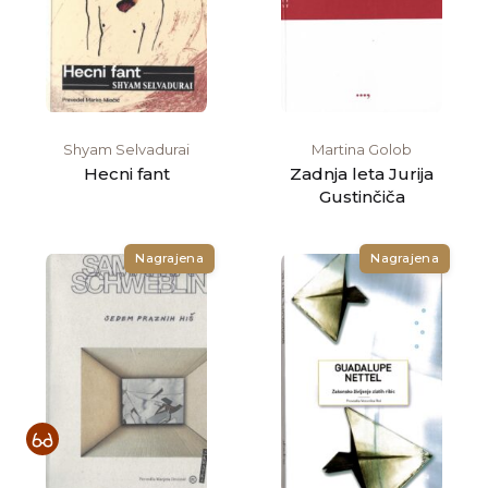
Shyam Selvadurai
Martina Golob
Hecni fant
Zadnja leta Jurija
Gustinčiča
Nagrajena
Nagrajena