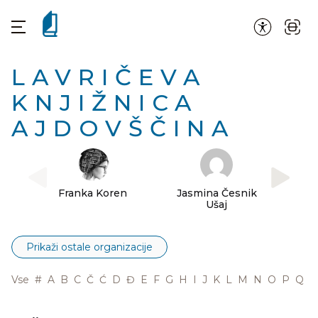
LAVRIČEVA
KNJIŽNICA
AJDOVŠČINA
Franka Koren
Jasmina Česnik
Matjaž
Ušaj
Prikaži ostale organizacije
Vse
#
A
B
C
Č
Ć
D
Đ
E
F
G
H
I
J
K
L
M
N
O
P
Q
R