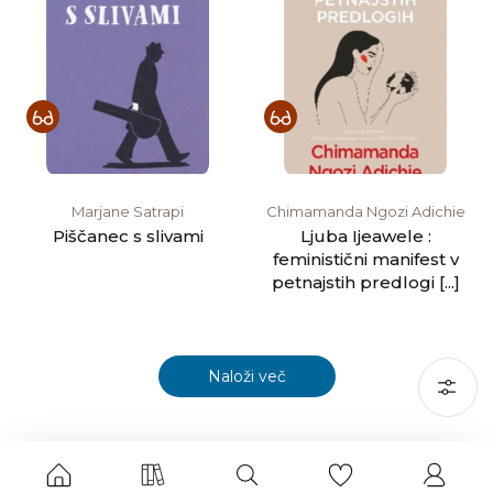
Marjane Satrapi
Chimamanda Ngozi Adichie
Piščanec s slivami
Ljuba Ijeawele :
feministični manifest v
petnajstih predlogi [...]
Naloži več