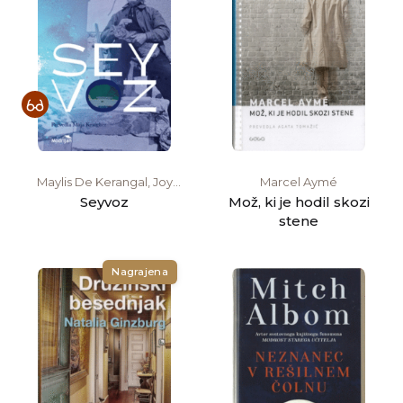
Maylis De Kerangal, Joy
Marcel Aymé
Sorman
Seyvoz
Mož, ki je hodil skozi
stene
Nagrajena