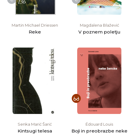
Martin Michael Driessen
Magdalena Blažević
Reke
V poznem poletju
Senka Marić Šarić
Édouard Louis
Kintsugi telesa
Boji in preobrazbe neke