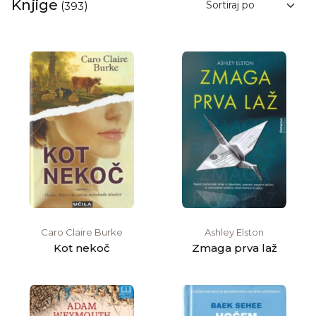
Knjige
(
393
)
Caro Claire Burke
Ashley Elston
Kot nekoč
Zmaga prva laž