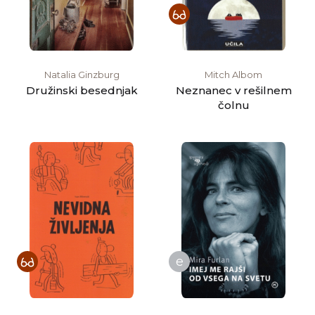
Natalia Ginzburg
Mitch Albom
Družinski besednjak
Neznanec v rešilnem
čolnu
e