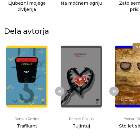
Ljubezni mojega
Na močnem ognju
Zato sem
življenja
prišl
Dela avtorja
N
e
e
Roman Rozina
Roman Rozina
Roman Ro
Trafikant
Tujintuj
Sto let s