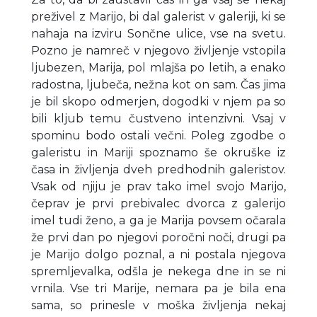
preživel z Marijo, bi dal galerist v galeriji, ki se
nahaja na izviru Sončne ulice, vse na svetu.
Pozno je namreč v njegovo življenje vstopila
ljubezen, Marija, pol mlajša po letih, a enako
radostna, ljubeča, nežna kot on sam. Čas jima
je bil skopo odmerjen, dogodki v njem pa so
bili kljub temu čustveno intenzivni. Vsaj v
spominu bodo ostali večni. Poleg zgodbe o
galeristu in Mariji spoznamo še okruške iz
časa in življenja dveh predhodnih galeristov.
Vsak od njiju je prav tako imel svojo Marijo,
čeprav je prvi prebivalec dvorca z galerijo
imel tudi ženo, a ga je Marija povsem očarala
že prvi dan po njegovi poročni noči, drugi pa
je Marijo dolgo poznal, a ni postala njegova
spremljevalka, odšla je nekega dne in se ni
vrnila. Vse tri Marije, nemara pa je bila ena
sama, so prinesle v moška življenja nekaj