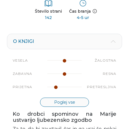
Število strani
Čas branja
142
4-5 ur
O KNJIGI
VESELA
ŽALOSTNA
ZABAVNA
RESNA
PRIJETNA
PRETRESLJIVA
Poglej vse
Ko drobci spominov na Marije
ustvarijo ljubezensko zgodbo
Za to, da bi zaustavil čas in ga vsaj še nekaj