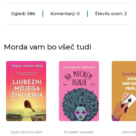
Ogledi: 586
Komentarji: 0
Število ocen: 2
Morda vam bo všeč tudi
Taylor Jenkins Reid
Elizabeth Acevedo
Lena Kre