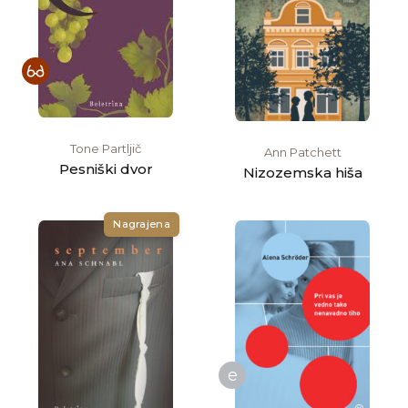
Tone Partljič
Ann Patchett
Pesniški dvor
Nizozemska hiša
Nagrajena
e