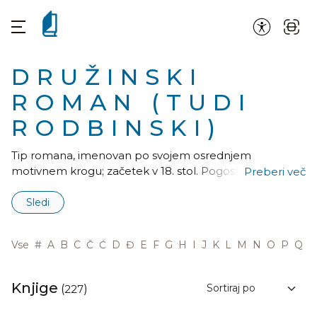
DRUŽINSKI
ROMAN (TUDI
RODBINSKI)
Tip romana, imenovan po svojem osrednjem
motivnem krogu; začetek v 18. stol. Pogosti obliki sta
Preberi več
tudi zakonski roman, včasih na ravni trivialne literature
in generacijski roman.
Sledi
Vse
#
A
B
C
Č
Ć
D
Đ
E
F
G
H
I
J
K
L
M
N
O
P
Q
R
Knjige
(
227
)