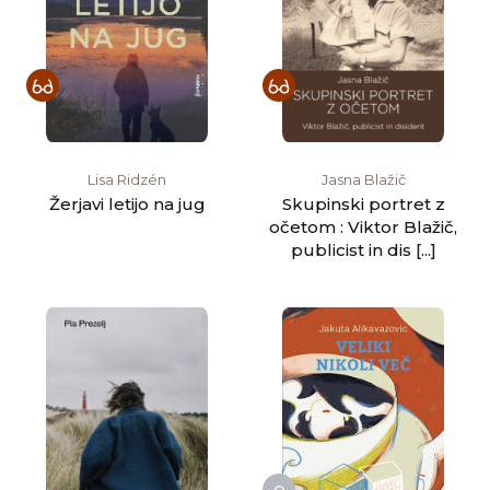
Lisa Ridzén
Jasna Blažič
Žerjavi letijo na jug
Skupinski portret z
očetom : Viktor Blažič,
publicist in dis [...]
e