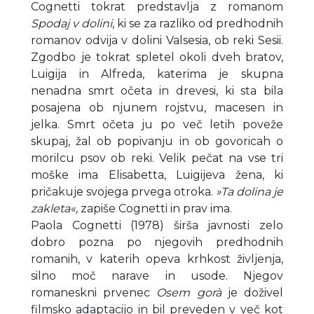
Cognetti tokrat predstavlja z romanom
Spodaj v dolini
, ki se za razliko od predhodnih
romanov odvija v dolini Valsesia, ob reki Sesii.
Zgodbo je tokrat spletel okoli dveh bratov,
Luigija in Alfreda, katerima je skupna
nenadna smrt očeta in drevesi, ki sta bila
posajena ob njunem rojstvu, macesen in
jelka. Smrt očeta ju po več letih poveže
skupaj, žal ob popivanju in ob govoricah o
morilcu psov ob reki. Velik pečat na vse tri
moške ima Elisabetta, Luigijeva žena, ki
pričakuje svojega prvega otroka.
»Ta dolina je
zakleta«,
zapiše Cognetti in prav ima.
Paola Cognetti (1978) širša javnosti zelo
dobro pozna po njegovih predhodnih
romanih, v katerih opeva krhkost življenja,
silno moč narave in usode. Njegov
romaneskni prvenec
Osem gor
à
je doživel
filmsko adaptacijo in bil preveden v več kot