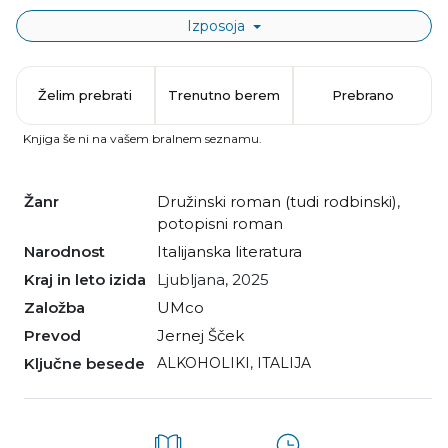
Izposoja
Želim prebrati
Trenutno berem
Prebrano
Knjiga še ni na vašem bralnem seznamu.
Žanr
družinski roman (tudi rodbinski)
,
potopisni roman
Narodnost
italijanska literatura
Kraj in leto izida
Ljubljana, 2025
Založba
UMco
Prevod
Jernej Šček
Ključne besede
ALKOHOLIKI
,
ITALIJA