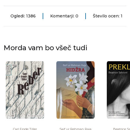
Ogledi: 1386
Komentarji: 0
Število ocen: 1
Morda vam bo všeč tudi
Carl Frode Tiller
Saif ur Rehman Raja
Beatrice Sa