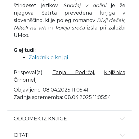
štirideset jezikov.
Spodaj v dolini
je že
njegova četrta prevedena knjiga v
slovenščino, ki je poleg romanov
Divji deček,
Nikoli na vrh
in
Volčja sreča
izšla pri založbi
UMco.
Glej tudi:
Založnik o knjigi
Prispeval(a)
:
Tanja Podržaj
,
Knjižnica
Črnomelj
Objavljeno: 08.04.2025 11:05:41
Zadnja sprememba: 08.04.2025 11:05:54
ODLOMEK IZ KNJIGE
CITATI