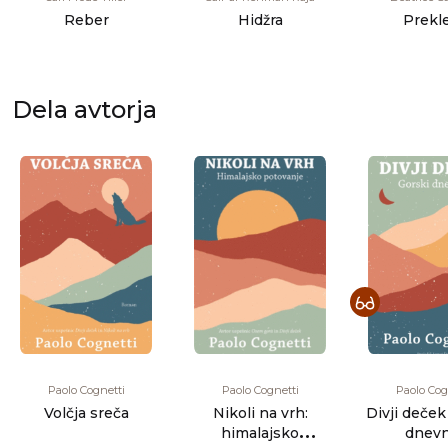
Reber
Hidžra
Prekl
Dela avtorja
Paolo Cognetti
Paolo Cognetti
Paolo Cog
Volčja sreča
Nikoli na vrh:
Divji deček 
himalajsko
dnevn