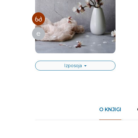
e
Izposoja
O KNJIGI