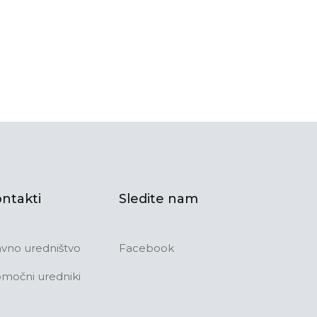
ntakti
Sledite nam
avno uredništvo
Facebook
močni uredniki