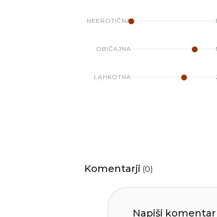
NEEROTIČNA
OBIČAJNA
LAHKOTNA
Komentarji
(
0
)
Napiši komentar