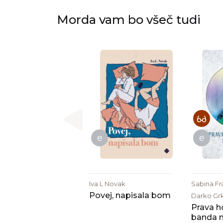
Morda vam bo všeč tudi
e
e
Iva L Novak
Sabina Fr
Povej, napisala bom
Darko Grk
Prava h
banda n