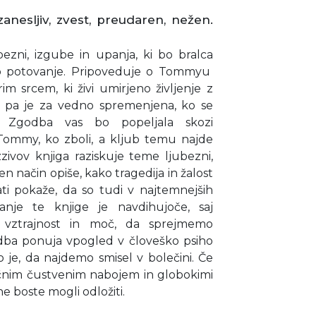
 zanesljiv, zvest, preudaren, nežen.
bezni, izgube in upanja, ki bo bralca
no potovanje. Pripoveduje o Tommyu
 srcem, ki živi umirjeno življenje z
a pa je za vedno spremenjena, ko se
a. Zgodba vas bo popeljala skozi
 Tommy, ko zboli, a kljub temu najde
zivov knjiga raziskuje teme ljubezni,
en način opiše, kako tragedija in žalost
ti pokaže, da so tudi v najtemnejših
anje te knjige je navdihujoče, saj
vztrajnost in moč, da sprejmemo
godba ponuja vpogled v človeško psiho
 je, da najdemo smisel v bolečini. Če
čnim čustvenim nabojem in globokimi
ne boste mogli odložiti.