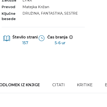
Založba
LYNX
Prevod
Matejka Križan
Ključne
DRUŽINA
,
FANTASTIKA
,
SESTRE
besede
Število strani
Čas branja
157
5-6 ur
ODLOMEK IZ KNJIGE
CITATI
KRITIKE