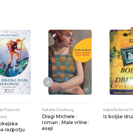
e
as Popović,
Natalia Ginzburg
Isabella Bossi F
Dragi Michele :
Iz boljše dru
inić
roman ; Male vrline :
okejska
eseji
a razpotju