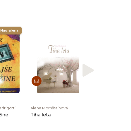
Nagrajena
Alja Furlan
Pletilke
edrigotti
Alena Mornštajnová
žine
Tiha leta