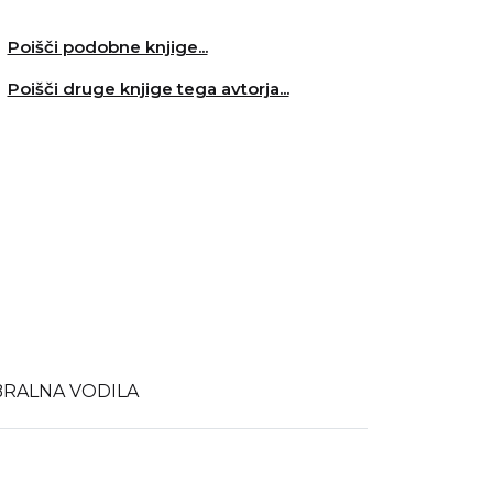
Poišči podobne knjige...
Poišči druge knjige tega avtorja...
BRALNA VODILA