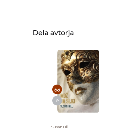
Dela avtorja
e
Susan Hill