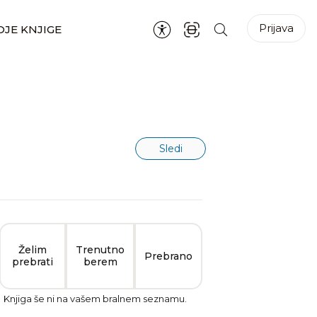
Prijava
JE KNJIGE
Sledi
Želim
Trenutno
Prebrano
prebrati
berem
Knjiga še ni na vašem bralnem seznamu.