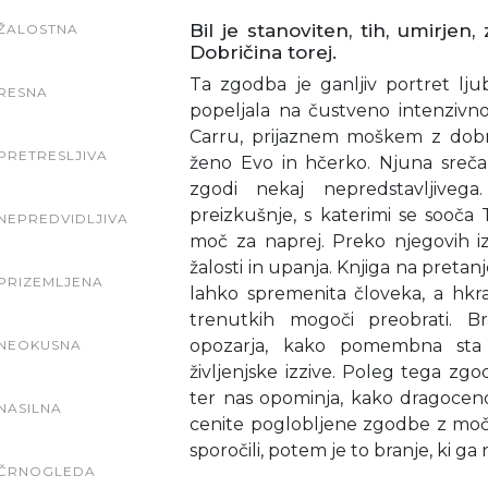
Bil je stanoviten, tih, umirjen,
ŽALOSTNA
Dobričina torej.
Ta zgodba je ganljiv portret lju
RESNA
popeljala na čustveno intenziv
Carru, prijaznem moškem z dobrim
PRETRESLJIVA
ženo Evo in hčerko. Njuna sreč
zgodi nekaj nepredstavljiveg
preizkušnje, s katerimi se sooča
NEPREDVIDLJIVA
moč za naprej. Preko njegovih iz
žalosti in upanja. Knjiga na pretanj
PRIZEMLJENA
lahko spremenita človeka, a hkra
trenutkih mogoči preobrati. Br
opozarja, kako pomembna sta 
NEOKUSNA
življenjske izzive. Poleg tega z
ter nas opominja, kako dragoceno
NASILNA
cenite poglobljene zgodbe z mo
sporočili, potem je to branje, ki ga 
ČRNOGLEDA