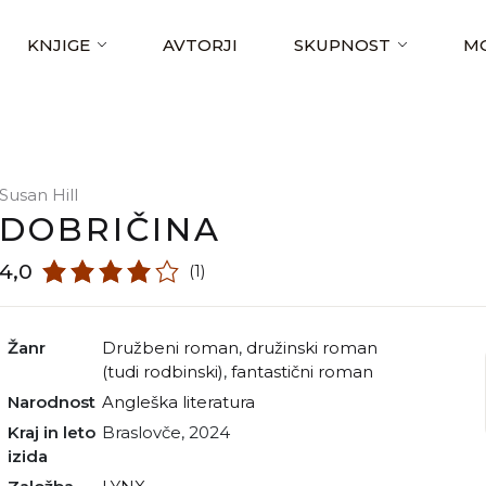
KNJIGE
AVTORJI
SKUPNOST
MO
Susan Hill
DOBRIČINA
4,0
(1)
Žanr
družbeni roman
,
družinski roman
(tudi rodbinski)
,
fantastični roman
Narodnost
angleška literatura
Kraj in leto
Braslovče, 2024
izida