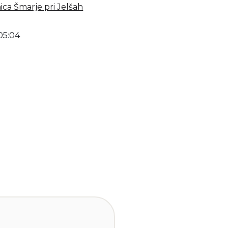
nica Šmarje pri Jelšah
05:04