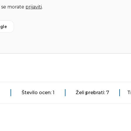
 se morate
prijaviti
.
gle
Število ocen: 1
Želi prebrati: 7
T