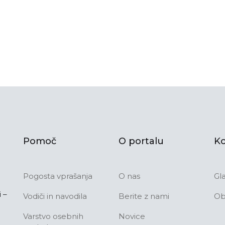
Pomoč
O portalu
Ko
Pogosta vprašanja
O nas
Gl
 –
Vodiči in navodila
Berite z nami
Ob
Varstvo osebnih
Novice