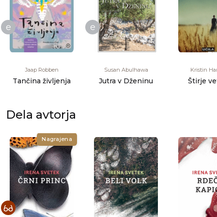
e
e
Jaap Robben
Susan Abulhawa
Kristin H
Tančina življenja
Jutra v Dženinu
Štirje ve
Dela avtorja
Nagrajena