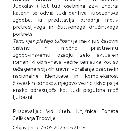
Jugoslaviji) kot tudi osebnimi izzivi, znotraj
katerih se odvija tudi ganljiva ljubezenska
zgodba, ki predstavlja osrednji motiv
pretresljivega in čustvenega družinskega
portreta.
Tam, kjer plešejo tulipani
je navkljub časovni
distanci in močno prisotnemu
zgodovinskemu ozadju zelo aktualen
roman, ki obravnava večne tematike kot so
teža generacijskih travm, vprašanje osebne in
nacionalne identitete in kompleksnost
človeških odnosov, njegovo vezno tkivo pa je
enako odrešujoča kot tudi pogubna moč
ljubezni.
Prispeval(a)
:
Vid Šteh
,
Knjižnica Toneta
Seliškarja Trbovlje
Objavljeno: 26.05.2025 08:21:09