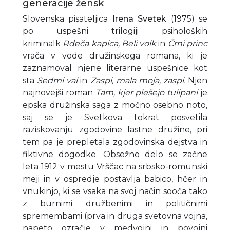
generacije žensk
Slovenska pisateljica
Irena Svetek
(1975) se
po uspešni trilogiji psiholoških
kriminalk
Rdeča kapica, Beli volk
in
Črni princ
vrača v vode družinskega romana, ki je
zaznamoval njene literarne uspešnice kot
sta
Sedmi val
in
Zaspi, mala moja, zaspi.
Njen
najnovejši roman
Tam, kjer plešejo tulipani
je
epska družinska saga z močno osebno noto,
saj se je Svetkova tokrat posvetila
raziskovanju zgodovine lastne družine, pri
tem pa je prepletala zgodovinska dejstva in
fiktivne dogodke. Obsežno delo se začne
leta 1912 v mestu Vrščac na srbsko-romunski
meji in v ospredje postavlja babico, hčer in
vnukinjo, ki se vsaka na svoj način sooča tako
z burnimi družbenimi in političnimi
spremembami (prva in druga svetovna vojna,
napeto ozračje v medvojni in povojni