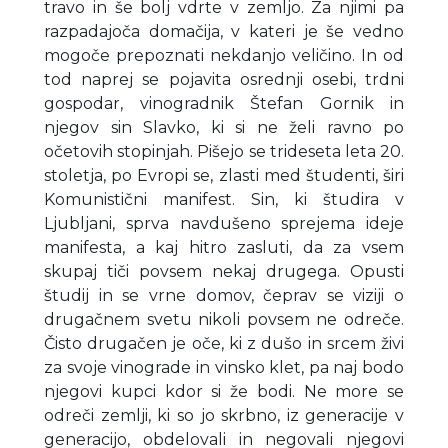
travo in še bolj vdrte v zemljo. Za njimi pa
razpadajoča domačija, v kateri je še vedno
mogoče prepoznati nekdanjo veličino. In od
tod naprej se pojavita osrednji osebi, trdni
gospodar, vinogradnik Štefan Gornik in
njegov sin Slavko, ki si ne želi ravno po
očetovih stopinjah. Pišejo se trideseta leta 20.
stoletja, po Evropi se, zlasti med študenti, širi
Komunistični manifest. Sin, ki študira v
Ljubljani, sprva navdušeno sprejema ideje
manifesta, a kaj hitro zasluti, da za vsem
skupaj tiči povsem nekaj drugega. Opusti
študij in se vrne domov, čeprav se viziji o
drugačnem svetu nikoli povsem ne odreče.
Čisto drugačen je oče, ki z dušo in srcem živi
za svoje vinograde in vinsko klet, pa naj bodo
njegovi kupci kdor si že bodi. Ne more se
odreči zemlji, ki so jo skrbno, iz generacije v
generacijo, obdelovali in negovali njegovi