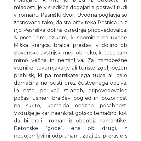
mladosti, je v središče dogajanja postavil tudi
v romanu Pesniški dvor. Uvodna poglavja so
zasnovana tako, da sta prav reka Pesnica in z
njo Pesniška dolina osrednja pripovedovalca.
S poetičnim jezikom, ki spominja na uvode
Miška Kranjca, bralca prestavi v dolino ob
slovensko-avstrijski meji, ob reko, ki teče tam
mimo večna in neminljiva. Za mimobežne
voznike, tovornjakarje ali turiste zgolj bežen
preblisk, ki pa marsikaterega tujca ali celo
domačina ne pusti brez čustvenega odziva.
In nato, po več straneh, pripovedovalec
počasi usmeri bralčev pogled in pozornost
na skrito, komajda opazno posebnost.
Vzdušje je kar naenkrat gotsko temačno, kot
da bi brali roman iz obdobja romantike.
Betonske “gobe”, ena ob drugi, z
nedojemljivimi odprtinami, zdaj že prerasle s