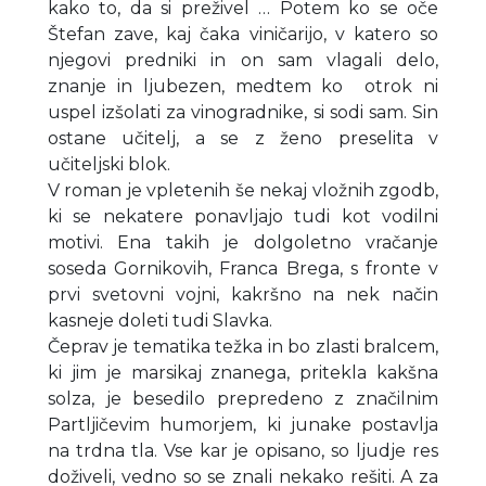
kako to, da si preživel … Potem ko se oče
Štefan zave, kaj čaka viničarijo, v katero so
njegovi predniki in on sam vlagali delo,
znanje in ljubezen, medtem ko otrok ni
uspel izšolati za vinogradnike, si sodi sam. Sin
ostane učitelj, a se z ženo preselita v
učiteljski blok.
V roman je vpletenih še nekaj vložnih zgodb,
ki se nekatere ponavljajo tudi kot vodilni
motivi. Ena takih je dolgoletno vračanje
soseda Gornikovih, Franca Brega, s fronte v
prvi svetovni vojni, kakršno na nek način
kasneje doleti tudi Slavka.
Čeprav je tematika težka in bo zlasti bralcem,
ki jim je marsikaj znanega, pritekla kakšna
solza, je besedilo prepredeno z značilnim
Partljičevim humorjem, ki junake postavlja
na trdna tla. Vse kar je opisano, so ljudje res
doživeli, vedno so se znali nekako rešiti. A za