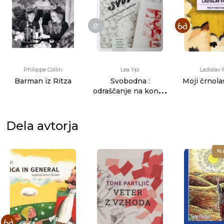
e
Philippe Collin
Lea Ypi
Ladislav 
Barman iz Ritza
Svobodna :
Moji črnolas
odraščanje na koncu
zgodovine
Dela avtorja
N