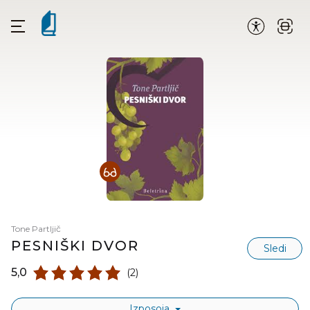
Tone Partljič
PESNIŠKI DVOR
Sledi
5,0
(2)
Izposoja