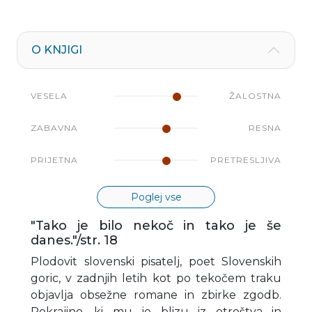
O KNJIGI
VESELA
ŽALOSTNA
ZABAVNA
RESNA
PRIJETNA
PRETRESLJIVA
Poglej vse
"Tako je bilo nekoč in tako je še
danes."/str. 18
Plodovit slovenski pisatelj, poet Slovenskih
goric, v zadnjih letih kot po tekočem traku
objavlja obsežne romane in zbirke zgodb.
Pokrajino, ki mu je blizu iz otroštva in