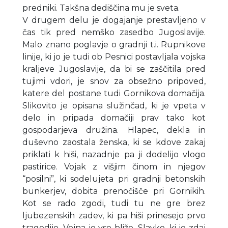
predniki. Takšna dediščina mu je sveta.
V drugem delu je dogajanje prestavljeno v
čas tik pred nemško zasedbo Jugoslavije.
Malo znano poglavje o gradnji t.i. Rupnikove
linije, ki jo je tudi ob Pesnici postavljala vojska
kraljeve Jugoslavije, da bi se zaščitila pred
tujimi vdori, je snov za obsežno pripoved,
katere del postane tudi Gornikova domačija.
Slikovito je opisana služinčad, ki je vpeta v
delo in pripada domačiji prav tako kot
gospodarjeva družina. Hlapec, dekla in
duševno zaostala ženska, ki se kdove zakaj
priklati k hiši, nazadnje pa ji dodelijo vlogo
pastirice. Vojak z višjim činom in njegov
“posilni”, ki sodelujeta pri gradnji betonskih
bunkerjev, dobita prenočišče pri Gornikih.
Kot se rado zgodi, tudi tu ne gre brez
ljubezenskih zadev, ki pa hiši prinesejo prvo
tragedijo. Vojna je vse bliže, Slavko, ki je zdaj