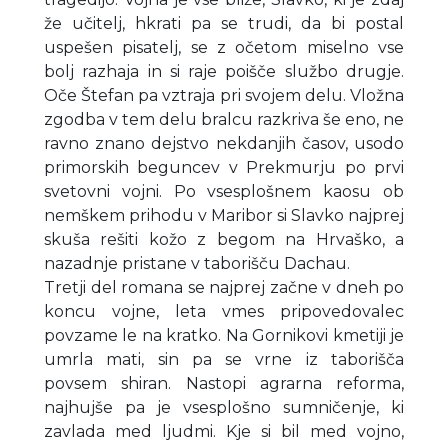
že učitelj, hkrati pa se trudi, da bi postal
uspešen pisatelj, se z očetom miselno vse
bolj razhaja in si raje poišče službo drugje.
Oče Štefan pa vztraja pri svojem delu. Vložna
zgodba v tem delu bralcu razkriva še eno, ne
ravno znano dejstvo nekdanjih časov, usodo
primorskih beguncev v Prekmurju po prvi
svetovni vojni. Po vsesplošnem kaosu ob
nemškem prihodu v Maribor si Slavko najprej
skuša rešiti kožo z begom na Hrvaško, a
nazadnje pristane v taborišču Dachau.
Tretji del romana se najprej začne v dneh po
koncu vojne, leta vmes pripovedovalec
povzame le na kratko. Na Gornikovi kmetiji je
umrla mati, sin pa se vrne iz taborišča
povsem shiran. Nastopi agrarna reforma,
najhujše pa je vsesplošno sumničenje, ki
zavlada med ljudmi. Kje si bil med vojno,