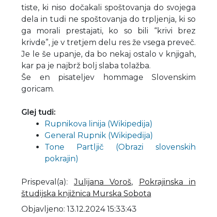
tiste, ki niso dočakali spoštovanja do svojega
dela in tudi ne spoštovanja do trpljenja, ki so
ga morali prestajati, ko so bili “krivi brez
krivde”, je v tretjem delu res že vsega preveč.
Je le še upanje, da bo nekaj ostalo v knjigah,
kar pa je najbrž bolj slaba tolažba.
Še en pisateljev hommage Slovenskim
goricam.
Glej tudi:
Rupnikova linija (Wikipedija)
General Rupnik (Wikipedija)
Tone Partljič (Obrazi slovenskih
pokrajin)
Prispeval(a)
:
Julijana Voroš
,
Pokrajinska in
študijska knjižnica Murska Sobota
Objavljeno: 13.12.2024 15:33:43