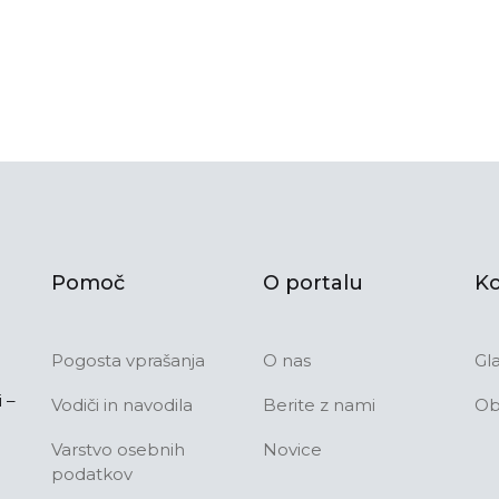
Pomoč
O portalu
Ko
Pogosta vprašanja
O nas
Gl
 –
Vodiči in navodila
Berite z nami
Ob
Varstvo osebnih
Novice
podatkov