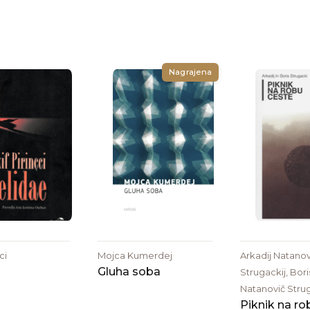
Nagrajena
ci
Mojca Kumerdej
Arkadij Natanov
Gluha soba
Strugackij, Bori
Natanovič Strug
Piknik na ro