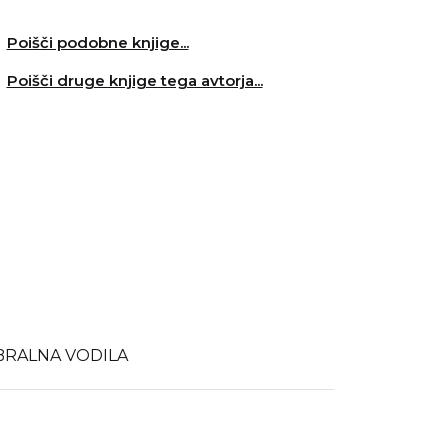
Poišči podobne knjige...
Poišči druge knjige tega avtorja...
BRALNA VODILA