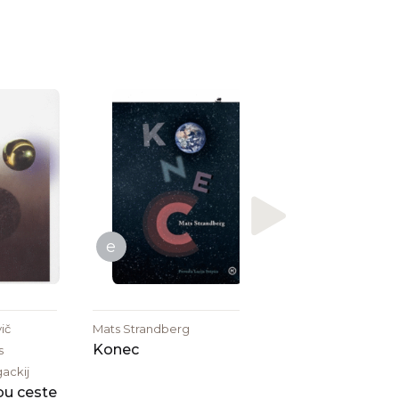
e
Frank Herbert
Otroka peščene
planeta
e
ič
Mats Strandberg
Konec
s
ackij
bu ceste