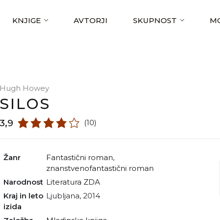
KNJIGE
AVTORJI
SKUPNOST
MO
Hugh Howey
SILOS
3,9
(10)
Žanr
fantastični roman
,
znanstvenofantastični roman
Narodnost
literatura ZDA
Kraj in leto
Ljubljana, 2014
izida