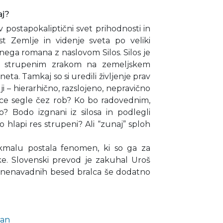
aj?
postapokaliptični svet prihodnosti in
t Zemlje in videnje sveta po veliki
ičnega romana z naslovom Silos. Silos je
d strupenim zrakom na zemeljskem
neta. Tamkaj so si uredili življenje prav
i – hierarhično, razslojeno, nepravično
vice segle čez rob? Ko bo radovednim,
? Bodo izgnani iz silosa in podlegli
hlapi res strupeni? Ali “zunaj” sploh
n kmalu postala fenomen, ki so ga za
stike. Slovenski prevod je zakuhal Uroš
om nenavadnih besed bralca še dodatno
ran