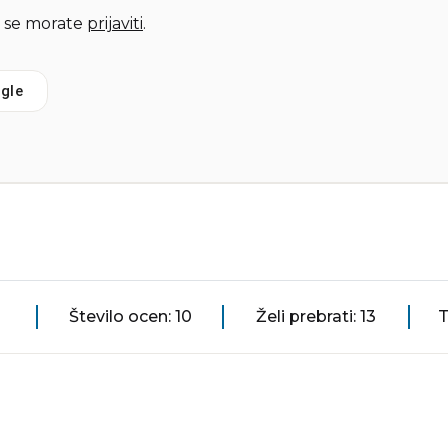
 se morate
prijaviti
.
gle
Število ocen: 10
Želi prebrati: 13
T