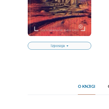
Izposoja
O KNJIGI