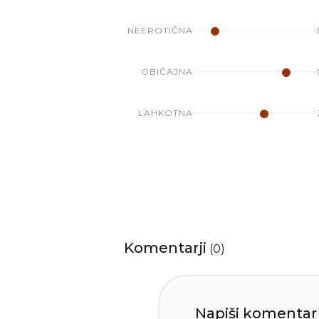
NEEROTIČNA
OBIČAJNA
LAHKOTNA
Komentarji
(
0
)
Napiši komentar