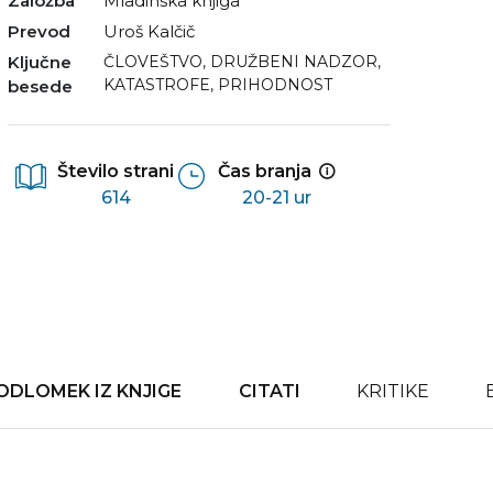
Založba
Mladinska knjiga
Prevod
Uroš Kalčič
Ključne
ČLOVEŠTVO
,
DRUŽBENI NADZOR
,
KATASTROFE
,
PRIHODNOST
besede
Število strani
Čas branja
614
20-21 ur
ODLOMEK IZ KNJIGE
CITATI
KRITIKE