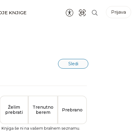
Prijava
JE KNJIGE
Sledi
Želim
Trenutno
Prebrano
prebrati
berem
Knjiga še ni na vašem bralnem seznamu.