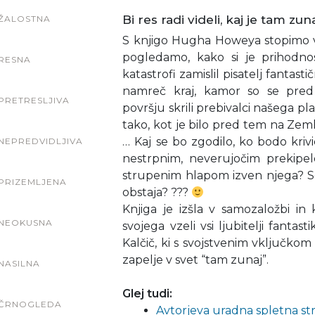
Bi res radi videli, kaj je tam zun
ŽALOSTNA
S knjigo Hugha Howeya stopimo v 
pogledamo, kako si je prihodnos
RESNA
katastrofi zamislil pisatelj fantast
namreč kraj, kamor so se pre
PRETRESLJIVA
površju skrili prebivalci našega pla
tako, kot je bilo pred tem na Zemlj
… Kaj se bo zgodilo, ko bodo kri
NEPREDVIDLJIVA
nestrpnim, neverujočim prekipelo
strupenim hlapom izven njega? So 
PRIZEMLJENA
obstaja? ???
Knjiga je izšla v samozaložbi i
NEOKUSNA
svojega vzeli vsi ljubitelji fanta
Kalčič, ki s svojstvenim vključk
zapelje v svet “tam zunaj”.
NASILNA
Glej tudi:
ČRNOGLEDA
Avtorjeva uradna spletna st