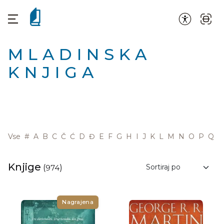
MLADINSKA
KNJIGA
Vse
#
A
B
C
Č
Ć
D
Đ
E
F
G
H
I
J
K
L
M
N
O
P
Q
R
Knjige
(
974
)
Nagrajena