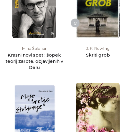
e
Miha Šalehar
J. K. Rowling
Krasni novi spet : šopek
Skriti grob
teorij zarote, objavljenih v
Delu