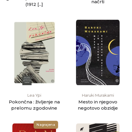
načrti
(1912 [...]
Lea Ypi
Haruki Murakami
Pokončna : življenje na
Mesto in njegovo
prelomu zgodovine
negotovo obzidje
Nagrajena