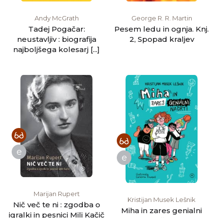
Andy McGrath
George R. R. Martin
Tadej Pogačar:
Pesem ledu in ognja. Knj.
neustavljiv : biografija
2, Spopad kraljev
najboljšega kolesarj [...]
e
e
Marijan Rupert
Kristijan Musek Lešnik
Nič več te ni : zgodba o
Miha in zares genialni
igralki in pesnici Mili Kačič