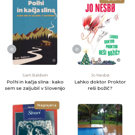
e
e
Sam Baldwin
Jo Nesbø
Polhi in kačja slina : kako
Lahko doktor Proktor
sem se zaljubil v Slovenijo
reši božič?
Nagrajena