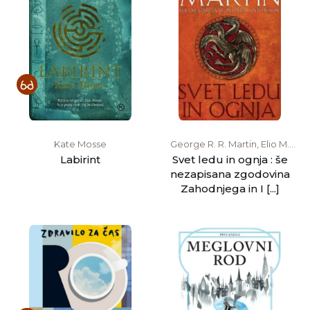
Kate Mosse
George R. R. Martin, Elio M.
García, Linda Antonsson
Labirint
Svet ledu in ognja : še
nezapisana zgodovina
Zahodnjega in I [...]