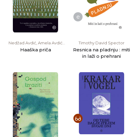
e
Nedžad Avdić, Amela Avdić
Timothy David Spector
Unkić
Haaška priča
Resnica na pladnju : miti
in laži o prehrani