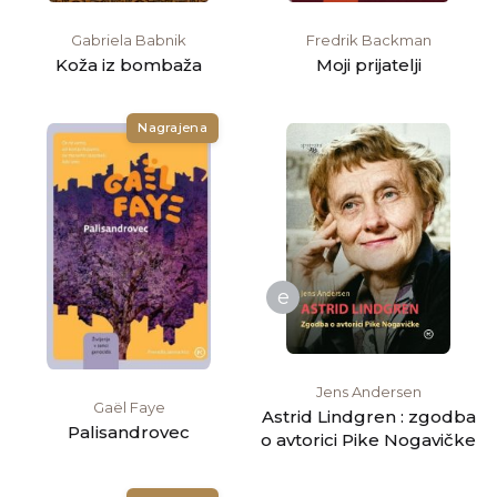
Gabriela Babnik
Fredrik Backman
Koža iz bombaža
Moji prijatelji
Nagrajena
e
Jens Andersen
Gaël Faye
Astrid Lindgren : zgodba
Palisandrovec
o avtorici Pike Nogavičke