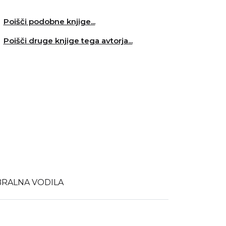
Poišči podobne knjige...
Poišči druge knjige tega avtorja...
BRALNA VODILA