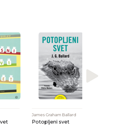
Lenart Zajc
Delci svetlobe
James Graham Ballard
svet
Potopljeni svet