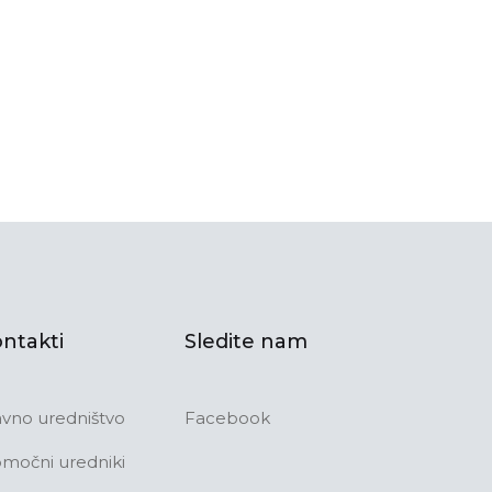
ntakti
Sledite nam
avno uredništvo
Facebook
močni uredniki