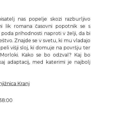
isatelj nas popelje skozi razburljivo
ni lik romana časovni popotnik se s
oda prihodnosti naproti v želji, da bi
štvo. Znajde se v svetu, ki mu vladajo
peli višji sloj, ki domuje na površju ter
a Morloki. Kako se bo odzval? Kaj bo
aj adaptacij, med katerimi je najbolj
jižnica Kranj
38:00