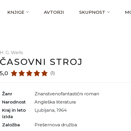
KNJIGE
AVTORJI
SKUPNOST
MO
H. G. Wells
ČASOVNI STROJ
5,0
(1)
Žanr
znanstvenofantastični roman
Narodnost
angleška literatura
Kraj in leto
Ljubljana, 1964
izida
Založba
Prešernova družba