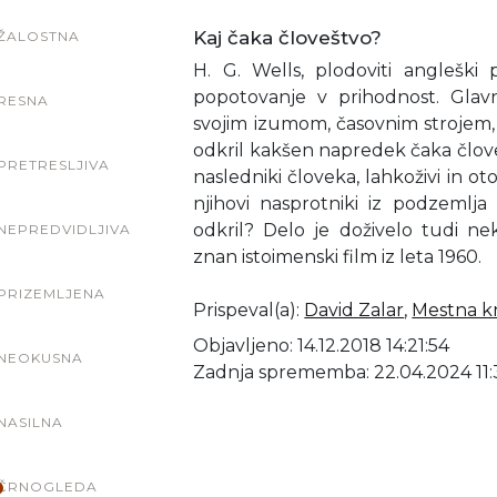
Kaj čaka človeštvo?
ŽALOSTNA
H. G. Wells, plodoviti angleški p
popotovanje v prihodnost. Glav
RESNA
svojim izumom, časovnim strojem, p
odkril kakšen napredek čaka člove
PRETRESLJIVA
nasledniki človeka, lahkoživi in oto
njihovi nasprotniki iz podzemlj
odkril? Delo je doživelo tudi nek
NEPREDVIDLJIVA
znan istoimenski film iz leta 1960.
PRIZEMLJENA
Prispeval(a)
:
David Zalar
,
Mestna kn
Objavljeno: 14.12.2018 14:21:54
NEOKUSNA
Zadnja sprememba: 22.04.2024 11:
NASILNA
ČRNOGLEDA