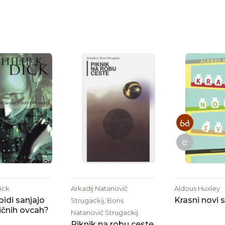
e
Dick
Arkadij Natanovič
Aldous Huxley
oidi sanjajo
Krasni novi 
Strugackij, Boris
ričnih ovcah?
Natanovič Strugackij
Piknik na robu ceste