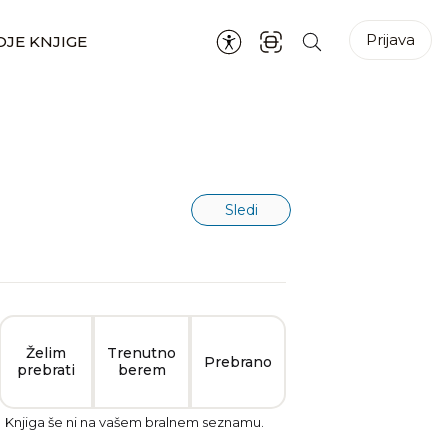
Prijava
JE KNJIGE
Sledi
Želim
Trenutno
Prebrano
prebrati
berem
Knjiga še ni na vašem bralnem seznamu.