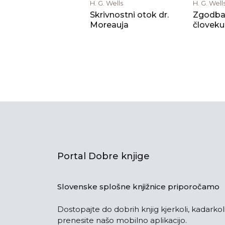
H. G. Wells
H. G. Well
Skrivnostni otok dr.
Zgodba
Moreauja
človeku
Portal Dobre knjige
Slovenske splošne knjižnice priporočamo
Dostopajte do dobrih knjig kjerkoli, kadarkoli
prenesite našo mobilno aplikacijo.