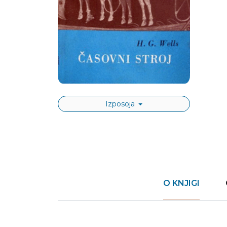
Izposoja
O KNJIGI