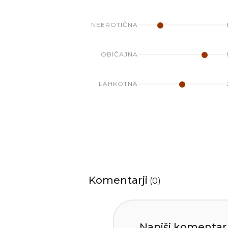
NEEROTIČNA
OBIČAJNA
LAHKOTNA
Komentarji
(
0
)
Napiši komentar