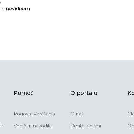
s
 o nevidnem
Pomoč
O portalu
Ko
Pogosta vprašanja
O nas
Gl
 –
Vodiči in navodila
Berite z nami
Ob