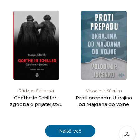
Rüdiger Safranski
Volodimir Iščenko
Goethe in Schiller :
Proti prepadu: Ukrajina
zgodba o prijateljstvu
od Majdana do vojne
Naloži več