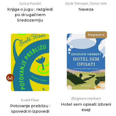
Jurica Pavičić
Iztok Tomazin, Tomo Virk
Knjiga o jugu : razgledi
Naveza
po drugačnem
Sredozemlju
Nagrajena
Zbigniew Herbert
Evald Flisar
Hotel sem opisati: izbrani
Potovanje preblizu :
eseji
spovedi in izpovedi