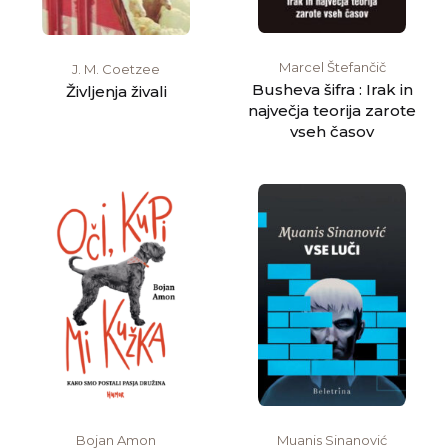
Marcel Štefančič
J. M. Coetzee
Busheva šifra : Irak in
Življenja živali
največja teorija zarote
vseh časov
Bojan Amon
Muanis Sinanović