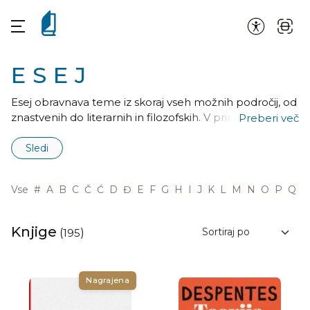
ESEJ
Esej obravnava teme iz skoraj vseh možnih področij, od
znastvenih do literarnih in filozofskih. V primerjavi z
Preberi več
razpravo je manj sistematično-znanstven, bolj
subjektiven, predmet osvetljuje z različnih strani,
Sledi
pogosto preseneča z duhovitimi obrati. Bistvena je
jezikovna stilna izoblikovanost.
Vse
#
A
B
C
Č
Ć
D
Đ
E
F
G
H
I
J
K
L
M
N
O
P
Q
R
Knjige
(
195
)
Nagrajena