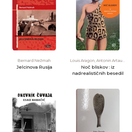
Bernard Nežmah
Louis Aragon, Antonin Artaud,
André Breton, René Char,
Jelcinova Rusija
Noč bliskov : iz
Robert Desnos, Paul Éluard,
nadrealističnih besedil
Benjamin Péret, Philippe
Soupault