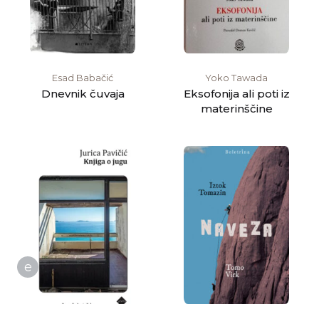
Esad Babačić
Yoko Tawada
Dnevnik čuvaja
Eksofonija ali poti iz
materinščine
e