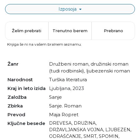
Izposoja
Želim prebrati
Trenutno berem
Prebrano
Knjiga še ni na vašem bralnem seznamu.
Žanr
družbeni roman
,
družinski roman
(tudi rodbinski)
,
ljubezenski roman
Narodnost
turška literatura
Kraj in leto izida
Ljubljana, 2023
Založba
Sanje
Zbirka
Sanje. Roman
Prevod
Maja Ropret
Ključne besede
DREVESA
,
DRUŽINA
,
DRŽAVLJANSKA VOJNA
,
LJUBEZEN
,
ODRAŠČANJE
,
SMRT
,
SPOMIN
,