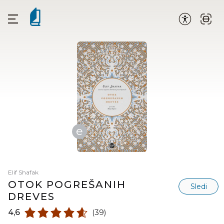
e
Elif Shafak
OTOK POGREŠANIH
Sledi
DREVES
4,6
(39)