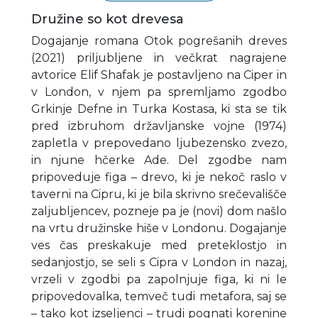
Družine so kot drevesa
Dogajanje romana Otok pogrešanih dreves
(2021) priljubljene in večkrat nagrajene
avtorice Elif Shafak je postavljeno na Ciper in
v London, v njem pa spremljamo zgodbo
Grkinje Defne in Turka Kostasa, ki sta se tik
pred izbruhom državljanske vojne (1974)
zapletla v prepovedano ljubezensko zvezo,
in njune hčerke Ade. Del zgodbe nam
pripoveduje figa – drevo, ki je nekoč raslo v
taverni na Cipru, ki je bila skrivno srečevališče
zaljubljencev, pozneje pa je (novi) dom našlo
na vrtu družinske hiše v Londonu. Dogajanje
ves čas preskakuje med preteklostjo in
sedanjostjo, se seli s Cipra v London in nazaj,
vrzeli v zgodbi pa zapolnjuje figa, ki ni le
pripovedovalka, temveč tudi metafora, saj se
– tako kot izseljenci – trudi pognati korenine