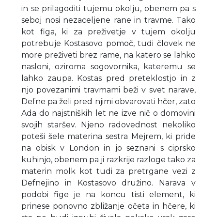
in se prilagoditi tujemu okolju, obenem pa s
seboj nosi nezaceljene rane in travme. Tako
kot figa, ki za preživetje v tujem okolju
potrebuje Kostasovo pomoč, tudi človek ne
more preživeti brez rame, na katero se lahko
nasloni, oziroma sogovornika, kateremu se
lahko zaupa. Kostas pred preteklostjo in z
njo povezanimi travmami beži v svet narave,
Defne pa želi pred njimi obvarovati hčer, zato
Ada do najstniških let ne izve nič o domovini
svojih staršev. Njeno radovednost nekoliko
poteši šele materina sestra Mejrem, ki pride
na obisk v London in jo seznani s ciprsko
kuhinjo, obenem pa ji razkrije razloge tako za
materin molk kot tudi za pretrgane vezi z
Defnejino in Kostasovo družino. Narava v
podobi fige je na koncu tisti element, ki
prinese ponovno zbližanje očeta in hčere, ki