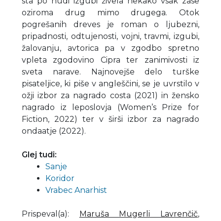
sta po hudi izgubi živela nekako vsak zase
oziroma drug mimo drugega. Otok
pogrešanih dreves je roman o ljubezni,
pripadnosti, odtujenosti, vojni, travmi, izgubi,
žalovanju, avtorica pa v zgodbo spretno
vpleta zgodovino Cipra ter zanimivosti iz
sveta narave. Najnovejše delo turške
pisateljice, ki piše v angleščini, se je uvrstilo v
ožji izbor za nagrado costa (2021) in žensko
nagrado iz leposlovja (Women’s Prize for
Fiction, 2022) ter v širši izbor za nagrado
ondaatje (2022).
Glej tudi:
Sanje
Koridor
Vrabec Anarhist
Prispeval(a)
:
Maruša Mugerli Lavrenčič
,