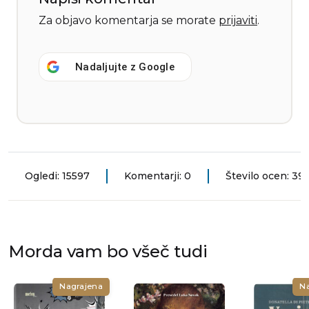
Za objavo komentarja se morate
prijaviti
.
Nadaljujte z
Google
Ogledi: 15597
Komentarji: 0
Število ocen: 39
Morda vam bo všeč tudi
Nagrajena
N