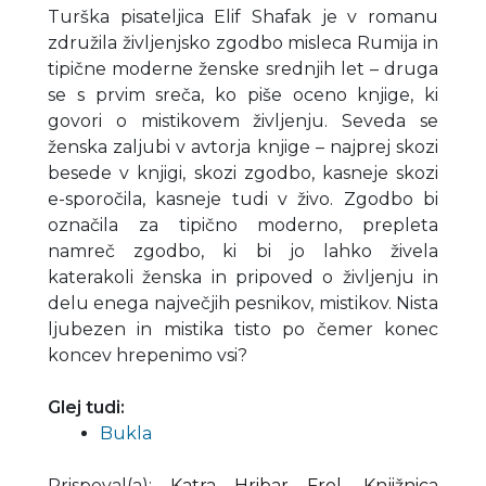
Turška pisateljica Elif Shafak je v romanu
združila življenjsko zgodbo misleca Rumija in
tipične moderne ženske srednjih let – druga
se s prvim sreča, ko piše oceno knjige, ki
govori o mistikovem življenju. Seveda se
ženska zaljubi v avtorja knjige – najprej skozi
besede v knjigi, skozi zgodbo, kasneje skozi
e-sporočila, kasneje tudi v živo. Zgodbo bi
označila za tipično moderno, prepleta
namreč zgodbo, ki bi jo lahko živela
katerakoli ženska in pripoved o življenju in
delu enega največjih pesnikov, mistikov. Nista
ljubezen in mistika tisto po čemer konec
koncev hrepenimo vsi?
Glej tudi:
Bukla
Prispeval(a)
:
Katra Hribar Frol
,
Knjižnica