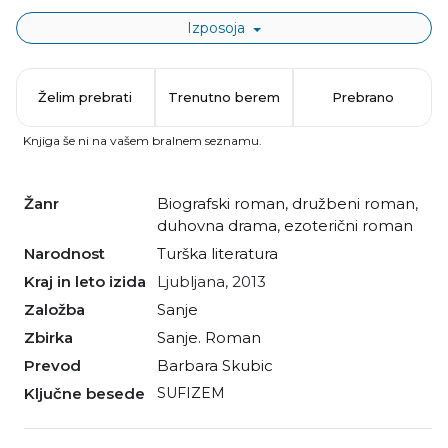
Izposoja
Želim prebrati
Trenutno berem
Prebrano
Knjiga še ni na vašem bralnem seznamu.
Žanr
biografski roman
,
družbeni roman
,
duhovna drama
,
ezoterični roman
Narodnost
turška literatura
Kraj in leto izida
Ljubljana, 2013
Založba
Sanje
Zbirka
Sanje. Roman
Prevod
Barbara Skubic
Ključne besede
SUFIZEM