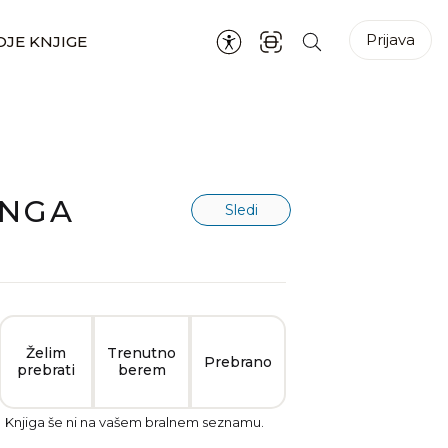
Prijava
JE KNJIGE
ANGA
Sledi
Želim
Trenutno
Prebrano
prebrati
berem
Knjiga še ni na vašem bralnem seznamu.