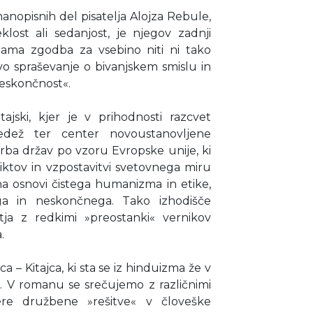
anopisnih del pisatelja Alojza Rebule,
lost ali sedanjost, je njegov zadnji
ama zgodba za vsebino niti ni tako
vo spraševanje o bivanjskem smislu in
eskončnost«.
jski, kjer je v prihodnosti razcvet
edež ter center novoustanovljene
orba držav po vzoru Evropske unije, ki
iktov in vzpostavitvi svetovnega miru
a osnovi čistega humanizma in etike,
ga in neskončnega. Tako izhodišče
tja z redkimi »preostanki« vernikov
.
 – Kitajca, ki sta se iz hinduizma že v
o. V romanu se srečujemo z različnimi
ere družbene »rešitve« v človeške