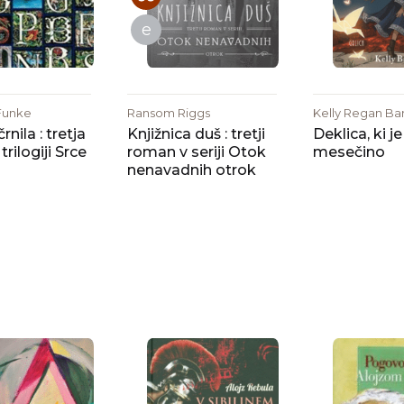
e
Funke
Ransom Riggs
Kelly Regan Bar
rnila : tretja
Knjižnica duš : tretji
Deklica, ki je
trilogiji Srce
roman v seriji Otok
mesečino
nenavadnih otrok