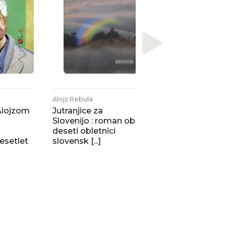
Skrivnost
kostanjevega
gozda
Alojz Rebula
Alojzom
Jutranjice za
Slovenijo : roman ob
deseti obletnici
esetlet
slovensk [...]