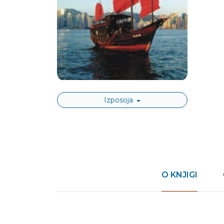
Izposoja
O KNJIGI