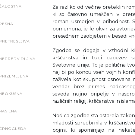
ŽALOSTNA
Za razliko od večine preteklih rom
ki so časovno umeščeni v pretek
roman usmerjen v prihodnost. S
RESNA
pomembna, je le okvir za avtorje
presežnem zaobjetem v besedi »n
PRETRESLJIVA
Zgodba se dogaja v vzhodni Kita
krščanstva in tudi papežev s
NEPREDVIDLJIVA
Svetovne unije. To je politična tv
naj bi po koncu vseh vojnih konfl
PRIZEMLJENA
zaživela kot skupnost osnovana n
vendar brez primesi nadčasne
seveda nujno pripelje v naspro
NEOKUSNA
različnih religij, krščanstva in islama
NASILNA
Nosilca zgodbe sta ostarela zakonca
mladosti spreobrnila v krščanstv
ČRNOGLEDA
pojmi, ki spominjajo na nekat