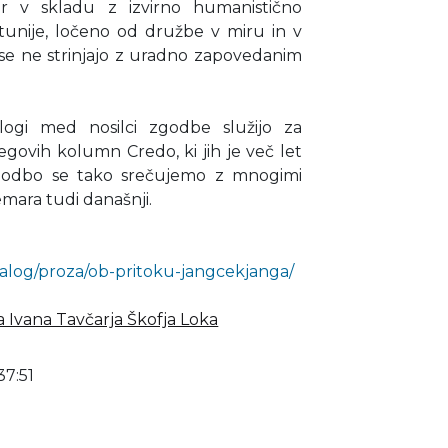
jer v skladu z izvirno humanistično
etunije, ločeno od družbe v miru in v
ki se ne strinjajo z uradno zapovedanim
logi med nosilci zgodbe služijo za
jegovih kolumn Credo, ki jih je več let
 zgodbo se tako srečujemo z mnogimi
emara tudi današnji.
alog/proza/ob-pritoku-jangcekjanga/
a Ivana Tavčarja Škofja Loka
37:51