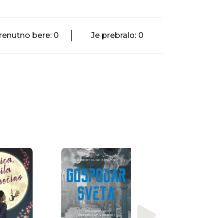
renutno bere: 0
Je prebralo: 0
Nagrajena
Ursula K. Le Guin
Drugi veter