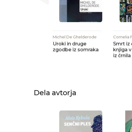
Michel De Ghelderode
Cornelia 
Uroki in druge
Smrt iz č
zgodbe iz somraka
knjiga v 
iz črnila
Dela avtorja