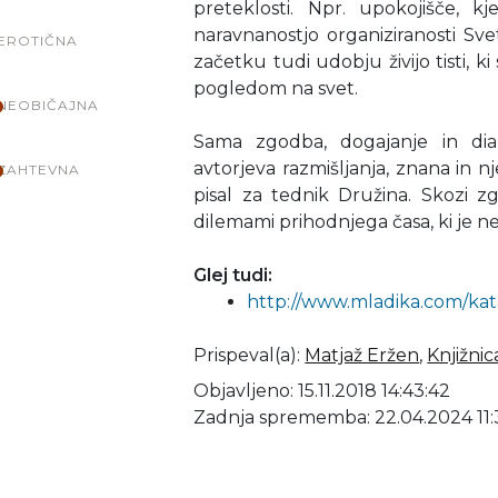
preteklosti. Npr. upokojišče, k
naravnanostjo organiziranosti Sv
EROTIČNA
začetku tudi udobju živijo tisti, 
pogledom na svet.
NEOBIČAJNA
Sama zgodba, dogajanje in dia
avtorjeva razmišljanja, znana in n
ZAHTEVNA
pisal za tednik Družina. Skozi
dilemami prihodnjega časa, ki je n
Glej tudi:
http://www.mladika.com/kat
Prispeval(a)
:
Matjaž Eržen
,
Knjižnic
Objavljeno: 15.11.2018 14:43:42
Zadnja sprememba: 22.04.2024 11: