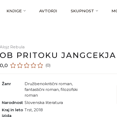
KNJIGE
AVTORJI
SKUPNOST
MO
Alojz Rebula
OB PRITOKU JANGCEKJ
0,0
(0)
Žanr
družbenokritični roman
,
fantastični roman
,
filozofski
roman
Narodnost
slovenska literatura
Kraj in leto
Trst, 2018
izida