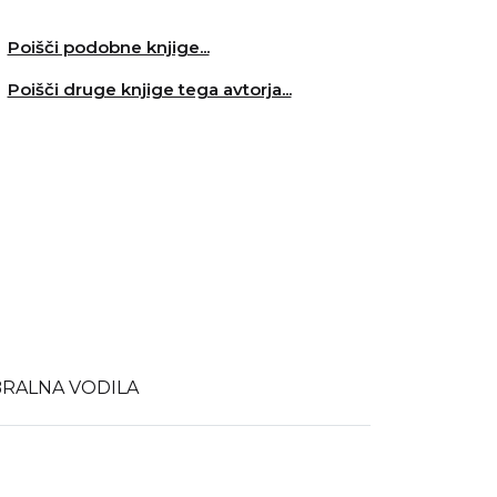
Poišči podobne knjige...
Poišči druge knjige tega avtorja...
BRALNA VODILA