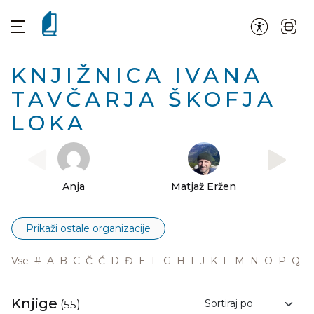
KNJIŽNICA IVANA
TAVČARJA ŠKOFJA
LOKA
Anja
Matjaž Eržen
Neža 
Prikaži ostale organizacije
Vse
#
A
B
C
Č
Ć
D
Đ
E
F
G
H
I
J
K
L
M
N
O
P
Q
R
Knjige
(
55
)