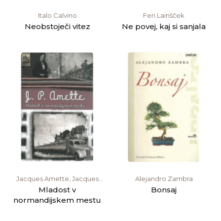
Italo Calvino
Feri Lainšček
Neobstoječi vitez
Ne povej, kaj si sanjala
Jacques Amette, Jacques
Alejandro Zambra
Amette
Mladost v
Bonsaj
normandijskem mestu