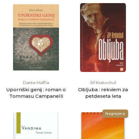
Dante Maffìa
Jiří Kratochvil
Uporniški genij : roman o
Obljuba : rekviem za
Tommasu Campanelli
petdeseta leta
Nagrajena