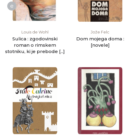
e
Louis de Wohl
Jože Felc
Sulica : zgodovinski
Dom mojega doma :
roman o rimskem
[novele]
stotniku, ki je prebode [...]