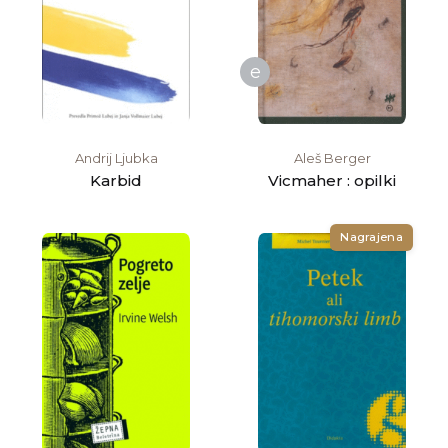
e
Andrij Ljubka
Aleš Berger
Karbid
Vicmaher : opilki
Nagrajena