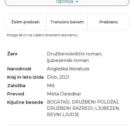
Izposoja
Želim prebrati
Trenutno berem
Prebrano
Knjiga še ni na vašem bralnem seznamu.
Žanr
družbenokritični roman
,
ljubezenski roman
Narodnost
angleška literatura
Kraj in leto izida
Dob, 2021
Založba
Miš
Prevod
Meta Osredkar
Ključne besede
BOGATAŠI
,
DRUŽBENI POLOŽAJ
,
DRUŽBENI RAZREDI
,
LJUBEZEN
,
REVNI LJUDJE