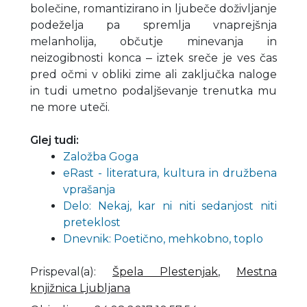
bolečine, romantizirano in ljubeče doživljanje
podeželja pa spremlja vnaprejšnja
melanholija, občutje minevanja in
neizogibnosti konca ‒ iztek sreče je ves čas
pred očmi v obliki zime ali zaključka naloge
in tudi umetno podaljševanje trenutka mu
ne more uteči.
Glej tudi:
Založba Goga
eRast - literatura, kultura in družbena
vprašanja
Delo: Nekaj, kar ni niti sedanjost niti
preteklost
Dnevnik: Poetično, mehkobno, toplo
Prispeval(a)
:
Špela Plestenjak
,
Mestna
knjižnica Ljubljana