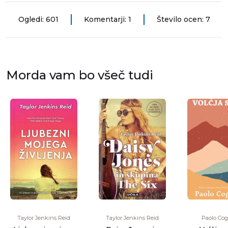
Ogledi: 601
Komentarji: 1
Število ocen: 7
Morda vam bo všeč tudi
Taylor Jenkins Reid
Taylor Jenkins Reid
Paolo Cog