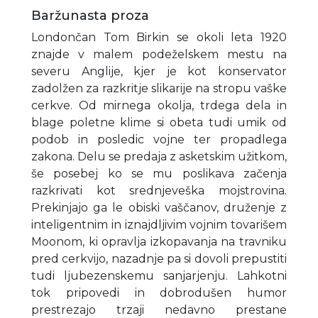
Baržunasta proza
Londončan Tom Birkin se okoli leta 1920
znajde v malem podeželskem mestu na
severu Anglije, kjer je kot konservator
zadolžen za razkritje slikarije na stropu vaške
cerkve. Od mirnega okolja, trdega dela in
blage poletne klime si obeta tudi umik od
podob in posledic vojne ter propadlega
zakona. Delu se predaja z asketskim užitkom,
še posebej ko se mu poslikava začenja
razkrivati kot srednjeveška mojstrovina.
Prekinjajo ga le obiski vaščanov, druženje z
inteligentnim in iznajdljivim vojnim tovarišem
Moonom, ki opravlja izkopavanja na travniku
pred cerkvijo, nazadnje pa si dovoli prepustiti
tudi ljubezenskemu sanjarjenju. Lahkotni
tok pripovedi in dobrodušen humor
prestrezajo trzaji nedavno prestane