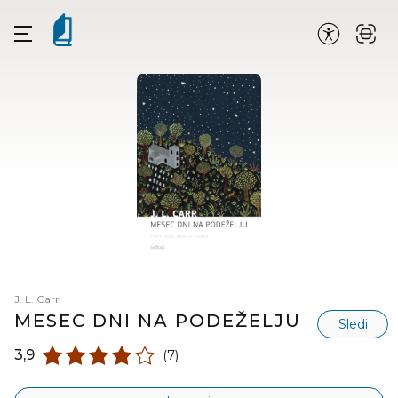
J. L. Carr
MESEC DNI NA PODEŽELJU
Sledi
3,9
(7)