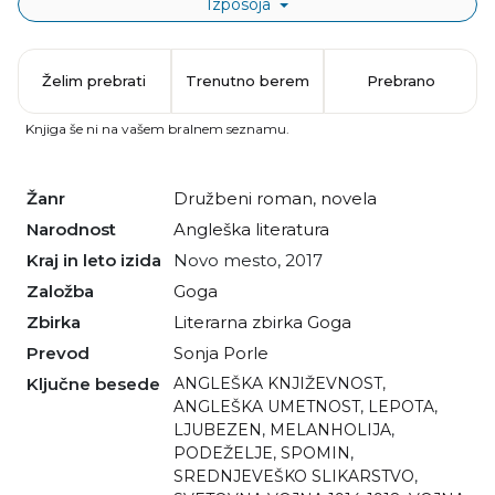
Izposoja
Želim prebrati
Trenutno berem
Prebrano
Knjiga še ni na vašem bralnem seznamu.
Žanr
družbeni roman
,
novela
Narodnost
angleška literatura
Kraj in leto izida
Novo mesto, 2017
Založba
Goga
Zbirka
Literarna zbirka Goga
Prevod
Sonja Porle
Ključne besede
ANGLEŠKA KNJIŽEVNOST
,
ANGLEŠKA UMETNOST
,
LEPOTA
,
LJUBEZEN
,
MELANHOLIJA
,
PODEŽELJE
,
SPOMIN
,
SREDNJEVEŠKO SLIKARSTVO
,