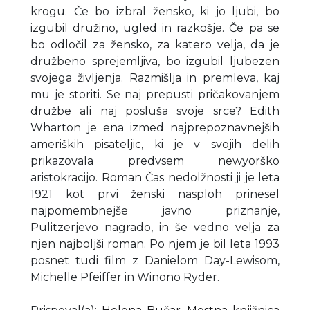
krogu. Če bo izbral žensko, ki jo ljubi, bo
izgubil družino, ugled in razkošje. Če pa se
bo odločil za žensko, za katero velja, da je
družbeno sprejemljiva, bo izgubil ljubezen
svojega življenja. Razmišlja in premleva, kaj
mu je storiti. Se naj prepusti pričakovanjem
družbe ali naj posluša svoje srce? Edith
Wharton je ena izmed najprepoznavnejših
ameriških pisateljic, ki je v svojih delih
prikazovala predvsem newyorško
aristokracijo. Roman Čas nedolžnosti ji je leta
1921 kot prvi ženski nasploh prinesel
najpomembnejše javno priznanje,
Pulitzerjevo nagrado, in še vedno velja za
njen najboljši roman. Po njem je bil leta 1993
posnet tudi film z Danielom Day-Lewisom,
Michelle Pfeiffer in Winono Ryder.