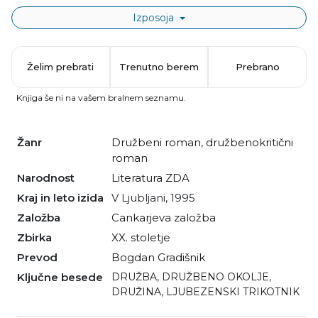
Izposoja
Želim prebrati
Trenutno berem
Prebrano
Knjiga še ni na vašem bralnem seznamu.
Žanr
družbeni roman
,
družbenokritični
roman
Narodnost
literatura ZDA
Kraj in leto izida
V Ljubljani, 1995
Založba
Cankarjeva založba
Zbirka
XX. stoletje
Prevod
Bogdan Gradišnik
Ključne besede
DRUŽBA
,
DRUŽBENO OKOLJE
,
DRUŽINA
,
LJUBEZENSKI TRIKOTNIK