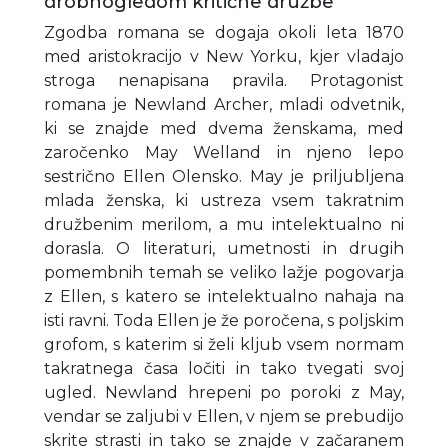
drobnogledom kritične družbe
Zgodba romana se dogaja okoli leta 1870
med aristokracijo v New Yorku, kjer vladajo
stroga nenapisana pravila. Protagonist
romana je Newland Archer, mladi odvetnik,
ki se znajde med dvema ženskama, med
zaročenko May Welland in njeno lepo
sestrično Ellen Olensko. May je priljubljena
mlada ženska, ki ustreza vsem takratnim
družbenim merilom, a mu intelektualno ni
dorasla. O literaturi, umetnosti in drugih
pomembnih temah se veliko lažje pogovarja
z Ellen, s katero se intelektualno nahaja na
isti ravni. Toda Ellen je že poročena, s poljskim
grofom, s katerim si želi kljub vsem normam
takratnega časa ločiti in tako tvegati svoj
ugled. Newland hrepeni po poroki z May,
vendar se zaljubi v Ellen, v njem se prebudijo
skrite strasti in tako se znajde v začaranem