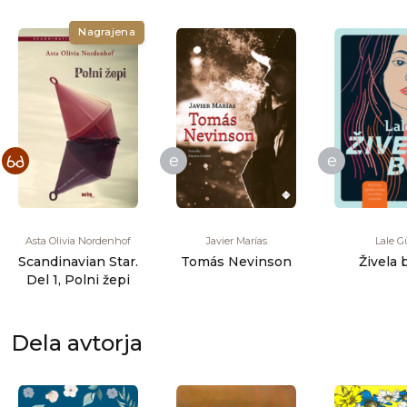
Nagrajena
e
e
Asta Olivia Nordenhof
Javier Marías
Lale Gu
Scandinavian Star.
Tomás Nevinson
Živela
Del 1, Polni žepi
Dela avtorja