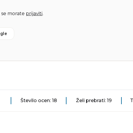
 se morate
prijaviti
.
gle
Število ocen: 18
Želi prebrati: 19
T