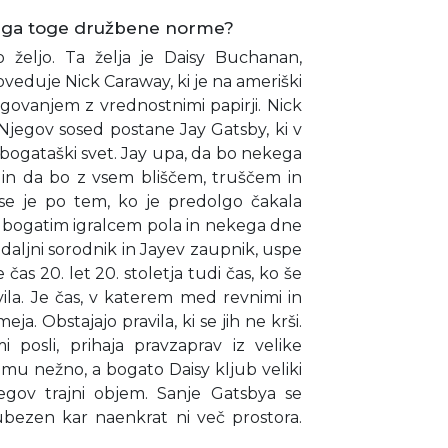
maga toge družbene norme?
 željo. Ta želja je Daisy Buchanan,
eduje Nick Caraway, ki je na ameriški
trgovanjem z vrednostnimi papirji. Nick
jegov sosed postane Jay Gatsby, ki v
i bogataški svet. Jay upa, da bo nekega
y in da bo z vsem bliščem, truščem in
y se je po tem, ko je predolgo čakala
 z bogatim igralcem pola in nekega dne
 daljni sorodnik in Jayev zaupnik, uspe
 čas 20. let 20. stoletja tudi čas, ko še
ila. Je čas, v katerem med revnimi in
a. Obstajajo pravila, ki se jih ne krši.
i posli, prihaja pravzaprav iz velike
 mu nežno, a bogato Daisy kljub veliki
jegov trajni objem. Sanje Gatsbya se
ljubezen kar naenkrat ni več prostora.