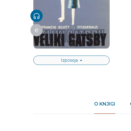
e
Izposoja
O KNJIGI