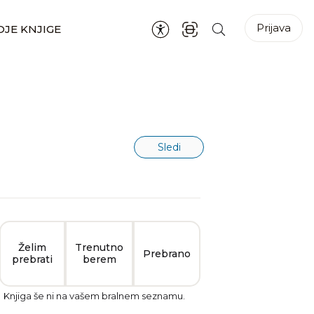
Prijava
JE KNJIGE
Sledi
Želim
Trenutno
Prebrano
prebrati
berem
Knjiga še ni na vašem bralnem seznamu.