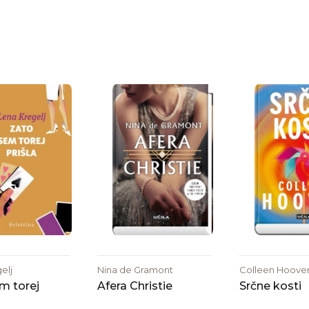
elj
Nina de Gramont
Colleen Hoove
m torej
Afera Christie
Srčne kosti