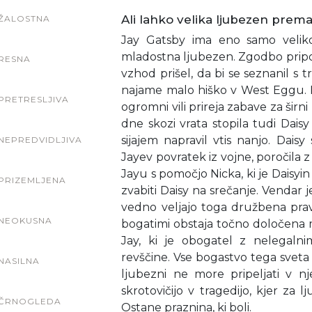
Ali lahko velika ljubezen pre
ŽALOSTNA
Jay Gatsby ima eno samo veliko
mladostna ljubezen. Zgodbo pripov
RESNA
vzhod prišel, da bi se seznanil s 
najame malo hiško v West Eggu. N
PRETRESLJIVA
ogromni vili prireja zabave za širn
dne skozi vrata stopila tudi Dais
sijajem napravil vtis nanjo. Dais
NEPREDVIDLJIVA
Jayev povratek iz vojne, poročila
Jayu s pomočjo Nicka, ki je Daisyin
PRIZEMLJENA
zvabiti Daisy na srečanje. Vendar je
vedno veljajo toga družbena prav
NEOKUSNA
bogatimi obstaja točno določena mej
Jay, ki je obogatel z nelegalnim
revščine. Vse bogastvo tega sveta
NASILNA
ljubezni ne more pripeljati v n
skrotovičijo v tragedijo, kjer za 
ČRNOGLEDA
Ostane praznina, ki boli.