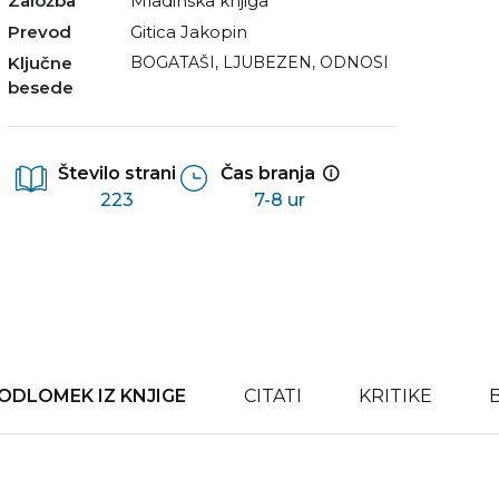
Založba
Mladinska knjiga
Prevod
Gitica Jakopin
Ključne
BOGATAŠI
,
LJUBEZEN
,
ODNOSI
besede
Število strani
Čas branja
223
7-8 ur
ODLOMEK IZ KNJIGE
CITATI
KRITIKE