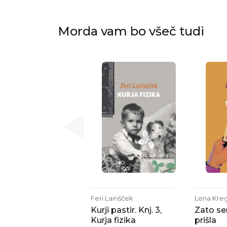
Morda vam bo všeč tudi
Feri Lainšček
Lena Kreg
Kurji pastir. Knj. 3,
Zato se
Kurja fizika
prišla