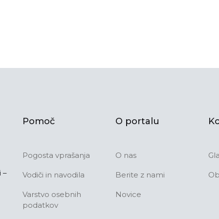
Pomoč
O portalu
Ko
Pogosta vprašanja
O nas
Gl
 –
Vodiči in navodila
Berite z nami
Ob
Varstvo osebnih
Novice
podatkov