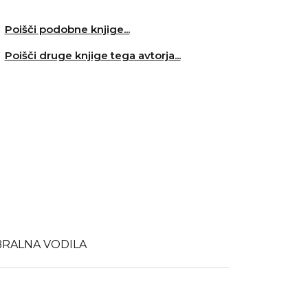
Poišči podobne knjige...
Poišči druge knjige tega avtorja...
BRALNA VODILA