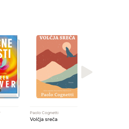
Janet Quin-Harkin
Beneška skicirka
r
Paolo Cognetti
Volčja sreča