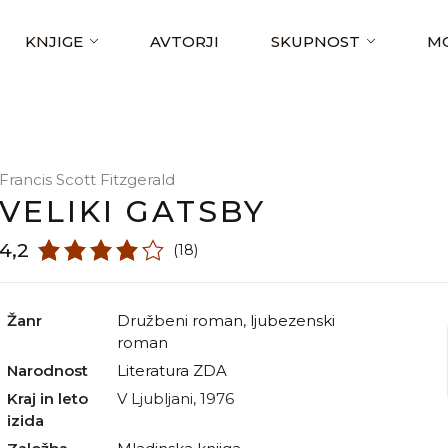
KNJIGE
AVTORJI
SKUPNOST
MO
Francis Scott Fitzgerald
VELIKI GATSBY
4,2
(18)
Žanr
družbeni roman
,
ljubezenski
roman
Narodnost
literatura ZDA
Kraj in leto
V Ljubljani, 1976
izida