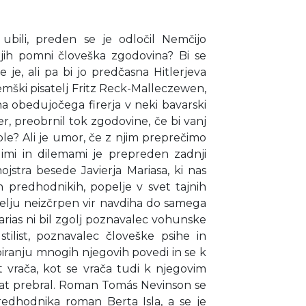
a ubili, preden se je odločil Nemčijo
r jih pomni človeška zgodovina? Bi se
e je, ali pa bi jo predčasna Hitlerjeva
mški pisatelj Fritz Reck-Malleczewen,
na obedujočega firerja v neki bavarski
er, preobrnil tok zgodovine, če bi vanj
tole? Ali je umor, če z njim preprečimo
limi in dilemami je prepreden zadnji
stra besede Javierja Mariasa, ki nas
 predhodnikih, popelje v svet tajnih
satelju neizčrpen vir navdiha do samega
rias ni bil zgolj poznavalec vohunske
 stilist, poznavalec človeške psihe in
biranju mnogih njegovih povedi in se k
vrača, kot se vrača tudi k njegovim
rat prebral. Roman Tomás Nevinson se
edhodnika roman Berta Isla, a se je