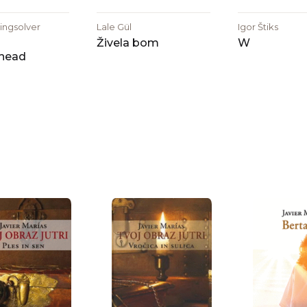
ingsolver
Lale Gül
Igor Štiks
Živela bom
W
head