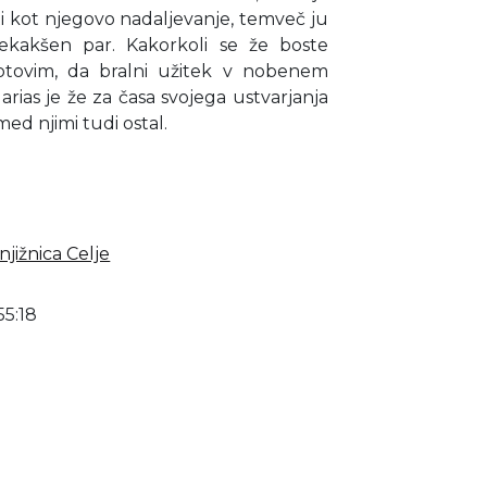
ti kot njegovo nadaljevanje, temveč ju
nekakšen par. Kakorkoli se že boste
gotovim, da bralni užitek v nobenem
rias je že za časa svojega ustvarjanja
med njimi tudi ostal.
jižnica Celje
55:18