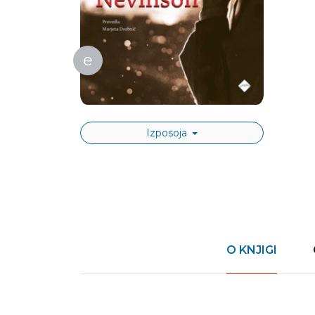
e
Izposoja
O KNJIGI