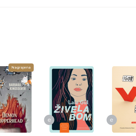
Nagrajena
e
e