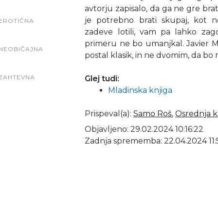
avtorju zapisalo, da ga ne gre bra
je potrebno brati skupaj, kot 
EROTIČNA
zadeve lotili, vam pa lahko za
primeru ne bo umanjkal. Javier Ma
NEOBIČAJNA
postal klasik, in ne dvomim, da bo 
ZAHTEVNA
Glej tudi:
Mladinska knjiga
Prispeval(a)
:
Samo Roš
,
Osrednja kn
Objavljeno: 29.02.2024 10:16:22
Zadnja sprememba: 22.04.2024 11: