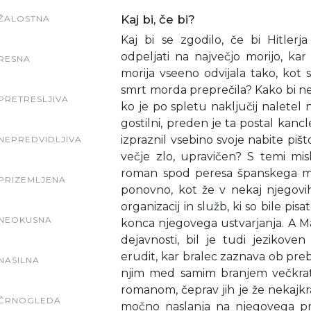
Kaj bi, če bi?
ŽALOSTNA
Kaj bi se zgodilo, če bi Hitlerj
odpeljati na največjo morijo, ka
RESNA
morija vseeno odvijala tako, kot s
smrt morda preprečila? Kako bi ne
PRETRESLJIVA
ko je po spletu naključij naletel 
gostilni, preden je ta postal kancl
izpraznil vsebino svoje nabite piš
NEPREDVIDLJIVA
večje zlo, upravičen? S temi mis
roman spod peresa španskega moj
PRIZEMLJENA
ponovno, kot že v nekaj njegovih
organizacij in služb, ki so bile pi
NEOKUSNA
konca njegovega ustvarjanja. A Ma
dejavnosti, bil je tudi jezikoven
erudit, kar bralec zaznava ob pre
NASILNA
njim med samim branjem večkrat 
romanom, čeprav jih je že nekajk
ČRNOGLEDA
močno naslanja na njegovega pr