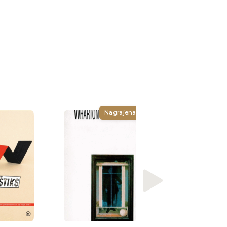
Nagrajena
Zora Del Buono
Maršalinja