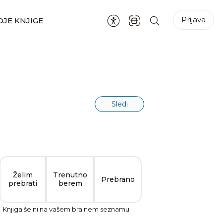
Prijava
JE KNJIGE
Sledi
Želim
Trenutno
Prebrano
prebrati
berem
Knjiga še ni na vašem bralnem seznamu.