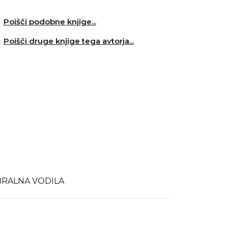
Poišči podobne knjige...
Poišči druge knjige tega avtorja...
BRALNA VODILA