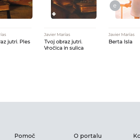
e
rías
Javier Marías
Javier Marías
az jutri. Ples
Tvoj obraz jutri.
Berta Isla
Vročica in sulica
Pomoč
O portalu
Ko