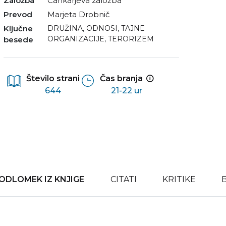
Založba
Cankarjeva založba
Prevod
Marjeta Drobnič
Ključne
DRUŽINA
,
ODNOSI
,
TAJNE
ORGANIZACIJE
,
TERORIZEM
besede
Število strani
Čas branja
644
21-22 ur
ODLOMEK IZ KNJIGE
CITATI
KRITIKE