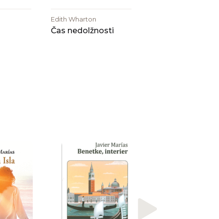
Edith Wharton
Čas nedolžnosti
Javier Marías
Tu začne se zlo