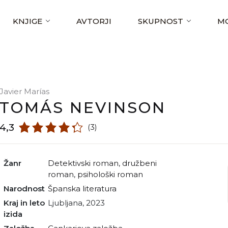
KNJIGE
AVTORJI
SKUPNOST
MO
Javier Marías
TOMÁS NEVINSON
4,3
(3)
Žanr
detektivski roman
,
družbeni
roman
,
psihološki roman
Narodnost
španska literatura
Kraj in leto
Ljubljana, 2023
izida