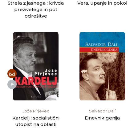
Strela z jasnega : krivda
Vera, upanje in pokol
preživelega in pot
odrešitve
e
Jože Pirjevec
Salvador Dalí
Kardelj : socialistični
Dnevnik genija
utopist na oblasti