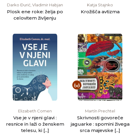
Darko Đurić, Vladimir Habjan
Katja Stajnko
Plosk ene roke: želja po
Krožišča avtizma
celovitem življenju
Elizabeth Comen
Martín Prechtel
Vse je v njeni glavi :
Skrivnosti govoreče
resnice in laži o ženskem
jaguarke : spomini živega
telesu, ki [...]
srca majevske [...]