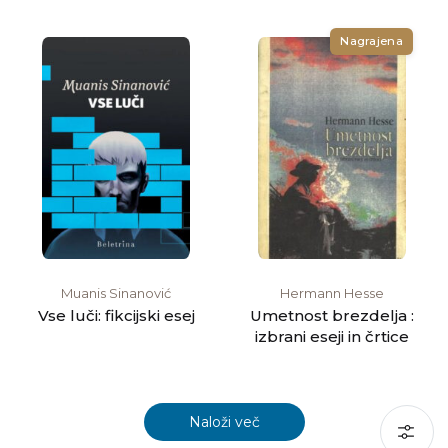
Nagrajena
Muanis Sinanović
Hermann Hesse
Vse luči: fikcijski esej
Umetnost brezdelja :
izbrani eseji in črtice
Naloži več