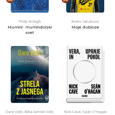
Philip Ardagh
Brano Jakubović
Mumini : mumindolski
Moje dubioze
svet
Dare Vidic, Biba Jamnik Vidic
Nick Cave, Seán O’Hagan