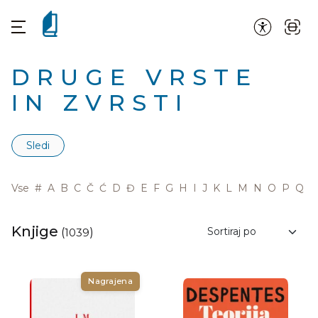
DRUGE VRSTE
IN ZVRSTI
Sledi
Vse
#
A
B
C
Č
Ć
D
Đ
E
F
G
H
I
J
K
L
M
N
O
P
Q
R
Knjige
(
1039
)
Nagrajena