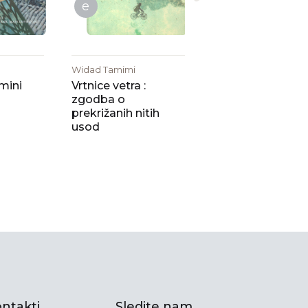
e
Widad Tamimi
omini
Vrtnice vetra :
zgodba o
prekrižanih nitih
usod
ntakti
Sledite nam