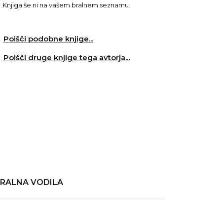
Knjiga še ni na vašem bralnem seznamu.
Poišči podobne knjige...
Poišči druge knjige tega avtorja...
RALNA VODILA