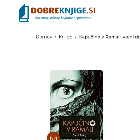
Domov
/
Knjige
/
Kapučino v Ramali: vojni d