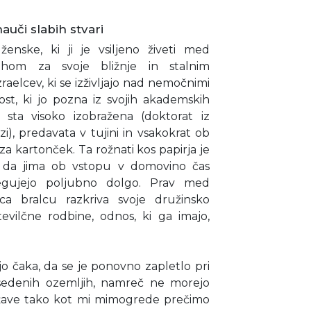
auči slabih stvari
enske, ki ji je vsiljeno živeti med
hom za svoje bližnje in stalnim
raelcev, ki se izživljajo nad nemočnimi
lnost, ki jo pozna iz svojih akademskih
sta visoko izobražena (doktorat iz
i), predavata v tujini in vsakokrat ob
roza kartonček. Ta rožnati kos papirja je
i, da jima ob vstopu v domovino čas
tegujejo poljubno dolgo. Prav med
ca bralcu razkriva svoje družinsko
tevilčne rodbine, odnos, ki ga imajo,
jo čaka, da se je ponovno zapletlo pri
 zasedenih ozemljih, namreč ne morejo
ržave tako kot mi mimogrede prečimo