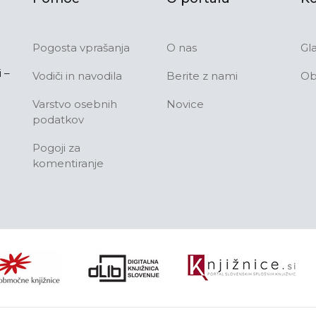
Pogosta vprašanja
O nas
Gl
 –
Vodiči in navodila
Berite z nami
Ob
Varstvo osebnih
Novice
podatkov
Pogoji za
komentiranje