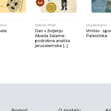
rkov
Nathan Thrall
Ghada Karmi
bele
Dan v življenju
Vrnitev : sp
Abeda Salame :
Palestinke
podrobna analiza
jeruzalemske [...]
Pomoč
O portalu
Ko