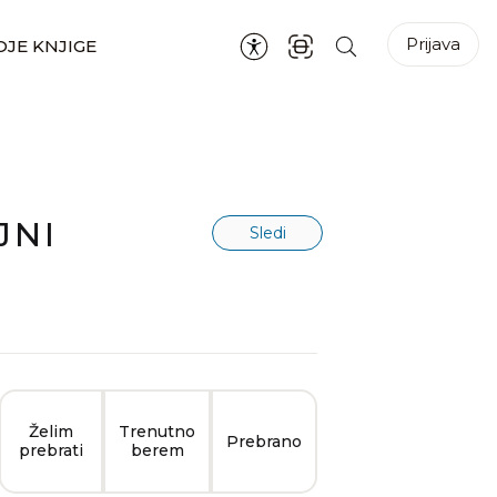
Prijava
JE KNJIGE
JNI
Sledi
Želim
Trenutno
Prebrano
prebrati
berem