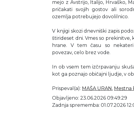
mejo z Avstrijo, Italijo, Hrvaško, 
pričakati svojih gostov ali sor
ozemlja potrebujejo dovolilnico.
V knjigi skozi dnevniški zapis podo
štirideset dni. Vmes so prekinitve,
hrane. V tem času so nekateri 
povezav, celo brez vode.
In ob vsem tem izčrpavanju skušajo
kot ga poznajo običajni ljudje, v o
Prispeval(a)
:
MAŠA URAN
,
Mestna k
Objavljeno: 23.06.2026 09:49:29
Zadnja sprememba: 01.07.2026 12: