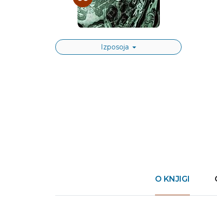
Izposoja
O KNJIGI