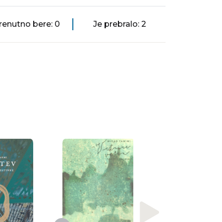
renutno bere: 0
Je prebralo: 2
Paul Sussman
Zadnja skrivnost
templja