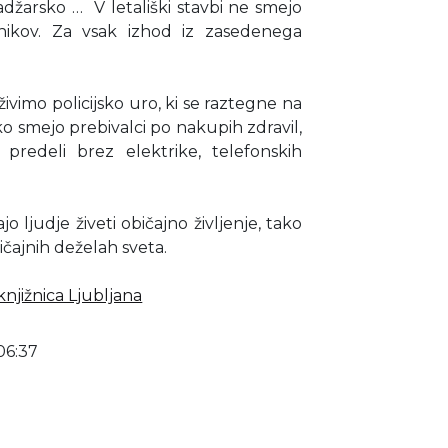
Madžarsko … V letališki stavbi ne smejo
odnikov. Za vsak izhod iz zasedenega
živimo policijsko uro, ki se raztegne na
 ko smejo prebivalci po nakupih zdravil,
predeli brez elektrike, telefonskih
 ljudje živeti običajno življenje, tako
bičajnih deželah sveta.
njižnica Ljubljana
06:37