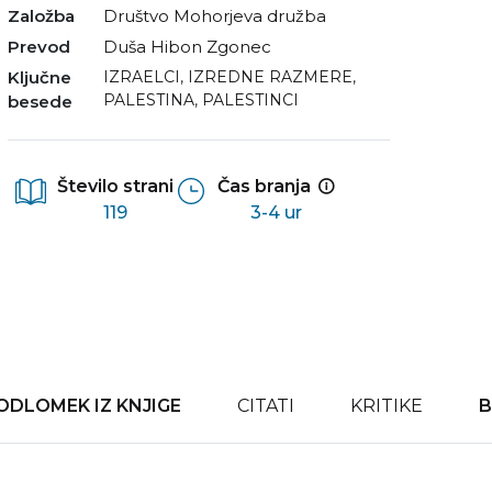
Založba
Društvo Mohorjeva družba
Prevod
Duša Hibon Zgonec
Ključne
IZRAELCI
,
IZREDNE RAZMERE
,
PALESTINA
,
PALESTINCI
besede
Število strani
Čas branja
119
3-4 ur
ODLOMEK IZ KNJIGE
CITATI
KRITIKE
B