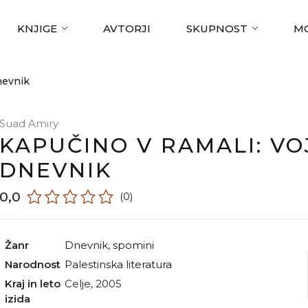
KNJIGE
AVTORJI
SKUPNOST
MO
nevnik
Suad Amiry
KAPUČINO V RAMALI: VO
DNEVNIK
0,0
(0)
Žanr
dnevnik
,
spomini
Narodnost
palestinska literatura
Kraj in leto
Celje, 2005
izida