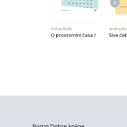
e
Solvej Balle
Andrej Ku
O prostornini časa I
Sive če
Portal Dobre knjige