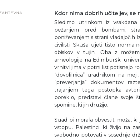
Kdor nima dobrih učiteljev, se n
ZAHTEVNA
Sledimo utrinkom iz vsakdana ž
bežanjem pred bombami, stra
poniževanjem s strani vladajočih Iz
civilisti. Skuša ujeti tisto norma
obiskov v tujini. Oba z možem 
arheologije na Edimburški univerz
vrnitvi jima v potni list potisnejo 
“dovolilnica” uradnikom na mej
“preverjanja” dokumentov raz
trajanjem tega postopka avtori
poreklo, predstavi člane svoje š
spomine, ki jih družijo.
Suad bi morala obvestiti moža, ki 
vstopu. Palestinci, ki živijo na
svobodno potovati v sosednje d