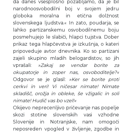
da danes vsesplošno pozabljamo, da je bil
narodnoosvobodilni boj v svojem jedru
globoka moralna in etična dolžnost
slovenskega ljudstva.« In zato, poudarja, se
lahko partizanskemu osvobodilnemu boju
posmehujejo le slabiči, hlapci tujstva. Dober
prikaz tega hlapčevstva je izkušnja, o kateri
pripoveduje avtor dnevnika. Ko so partizani
zajeli skupino mladih belogardistov, so jih
vprašali:
»Zakaj se vendar borite za
okupatorje in zoper nas, osvoboditelje?«
Odgovor se je glasil:
»Ker se borite proti
cerkvi in veri! Vi ničesar nimate! Nimate
skladišč, orožja in obleke, še vžigalic in soli
nimate! Hudič vas bo vzel!«
Okijevo neprecenljivo pričevanje nas popelje
skozi stotine slovenskih vasi vzhodne
Slovenije in Notranjske, nam omogoči
neposreden vpogled v življenje, zgodbe in