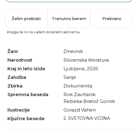
Želim prebrati
Trenutno berem
Prebrano
Knjiga še ni na vašem bralnem seznamu.
Žanr
dnevnik
Narodnost
slovenska literatura
Kraj in leto izida
Ljubljana, 2026
Založba
Sanje
Zbirka
Dokumenta
Spremna beseda
Rok Zavrtanik
Rebeka Bratož Gornik
Ilustracije
Gorazd Vahen
Ključne besede
2. SVETOVNA VOJNA