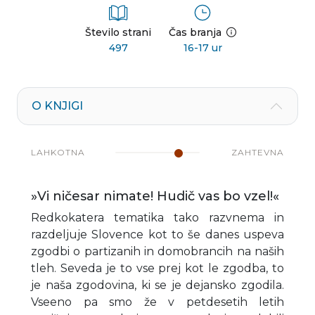
Število strani
Čas branja
497
16-17 ur
O KNJIGI
LAHKOTNA
ZAHTEVNA
»Vi ničesar nimate! Hudič vas bo vzel!«
Redkokatera tematika tako razvnema in
razdeljuje Slovence kot to še danes uspeva
zgodbi o partizanih in domobrancih na naših
tleh. Seveda je to vse prej kot le zgodba, to
je naša zgodovina, ki se je dejansko zgodila.
Vseeno pa smo že v petdesetih letih