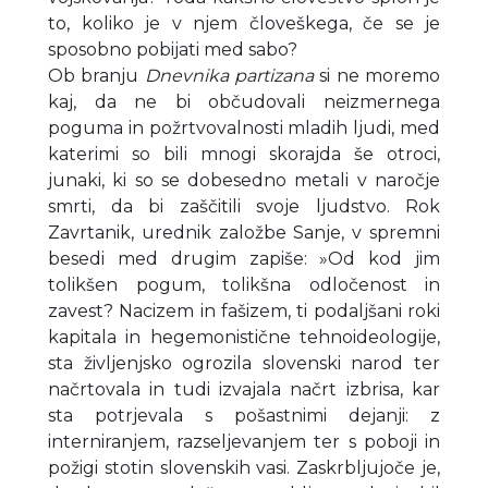
to, koliko je v njem človeškega, če se je
sposobno pobijati med sabo?
Ob branju
Dnevnika partizana
si ne moremo
kaj, da ne bi občudovali neizmernega
poguma in požrtvovalnosti mladih ljudi, med
katerimi so bili mnogi skorajda še otroci,
junaki, ki so se dobesedno metali v naročje
smrti, da bi zaščitili svoje ljudstvo. Rok
Zavrtanik, urednik založbe Sanje, v spremni
besedi med drugim zapiše: »Od kod jim
tolikšen pogum, tolikšna odločenost in
zavest? Nacizem in fašizem, ti podaljšani roki
kapitala in hegemonistične tehnoideologije,
sta življenjsko ogrozila slovenski narod ter
načrtovala in tudi izvajala načrt izbrisa, kar
sta potrjevala s pošastnimi dejanji: z
interniranjem, razseljevanjem ter s poboji in
požigi stotin slovenskih vasi. Zaskrbljujoče je,