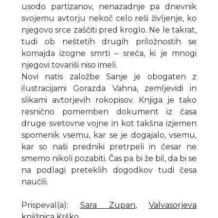
usodo partizanov, nenazadnje pa dnevnik
svojemu avtorju nekoč celo reši življenje, ko
njegovo srce zaščiti pred kroglo. Ne le takrat,
tudi ob neštetih drugih priložnostih se
komajda izogne smrti – sreča, ki je mnogi
njegovi tovariši niso imeli.
Novi natis založbe Sanje je obogaten z
ilustracijami Gorazda Vahna, zemljevidi in
slikami avtorjevih rokopisov. Knjiga je tako
resnično pomemben dokument iz časa
druge svetovne vojne in kot takšna izjemen
spomenik vsemu, kar se je dogajalo, vsemu,
kar so naši predniki pretrpeli in česar ne
smemo nikoli pozabiti. Čas pa bi že bil, da bi se
na podlagi preteklih dogodkov tudi česa
naučili.
Prispeval(a)
:
Sara Zupan
,
Valvasorjeva
knjižnica Krško