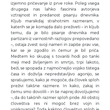
izjemno pričevanje iz prve roke. Poleg vsega
drugega nas lahko fascinira avtorjeva
vztrajnost in predanost pisanju dnevnika.
Kljub marsikdaj strahotnim razmeram, v
katerih se je komajda dalo preživeti – in kljub
temu, da je bilo pisanje dnevnika med
partizani iz varnostnih razlogov prepovedano
–, ostaja zvest svoji nameri in zapiše prav vse,
kar se je zgodilo in čemur je bil priča.
Medtem ko skupaj s tovariši hodi po tanki
meji med življenjem in smrtjo, trpi lakoto,
beži, se spopada z najmočnejšo vojsko tistega
časa in doživlja nepredstavljivo agonijo, se
sprašujemo, kako je mogoče, da človek sploh
preživi takšne razmere. In kako, zakaj in
čemu smo dovolili – in še naprej dovoljujemo
–, da do takšnih razmer sploh pride. Ali obstoj
človeštva res ni mogoč brez vojn in
vojskovanja? Toda kakšno človeštvo sploh je