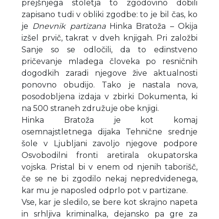
prejšnjega stoletja to zgodovino dobili
zapisano tudi v obliki zgodbe: to je bil čas, ko
je
Dnevnik partizana
Hinka Bratoža – Okija
izšel prvič, takrat v dveh knjigah. Pri založbi
Sanje so se odločili, da to edinstveno
pričevanje mladega človeka po resničnih
dogodkih zaradi njegove žive aktualnosti
ponovno obudijo. Tako je nastala nova,
posodobljena izdaja v zbirki Dokumenta, ki
na 500 straneh združuje obe knjigi.
Hinka Bratoža je kot komaj
osemnajstletnega dijaka Tehnične srednje
šole v Ljubljani zavoljo njegove podpore
Osvobodilni fronti aretirala okupatorska
vojska. Pristal bi v enem od njenih taborišč,
če se ne bi zgodilo nekaj nepredvidenega,
kar mu je naposled odprlo pot v partizane.
Vse, kar je sledilo, se bere kot skrajno napeta
in srhljiva kriminalka, dejansko pa gre za