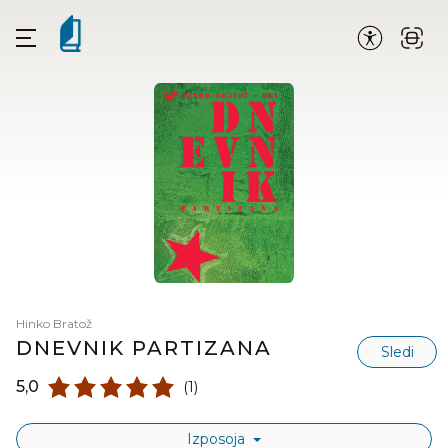
Hinko Bratož
DNEVNIK PARTIZANA
Sledi
5,0
(1)
Izposoja