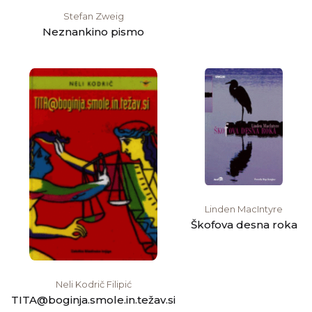
Stefan Zweig
Neznankino pismo
Linden MacIntyre
Škofova desna roka
Neli Kodrič Filipić
TITA@boginja.smole.in.težav.si