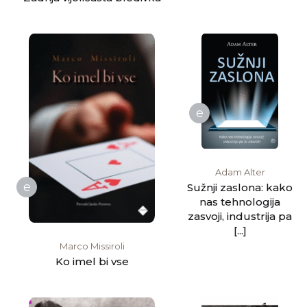
e
Adam Alter
e
Sužnji zaslona: kako
nas tehnologija
zasvoji, industrija pa
[...]
Marco Missiroli
Ko imel bi vse