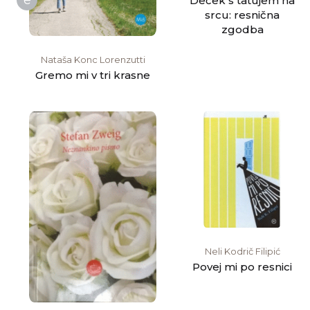
e
Deček s tatujem na
srcu: resnična
zgodba
Nataša Konc Lorenzutti
Gremo mi v tri krasne
Neli Kodrič Filipić
Povej mi po resnici