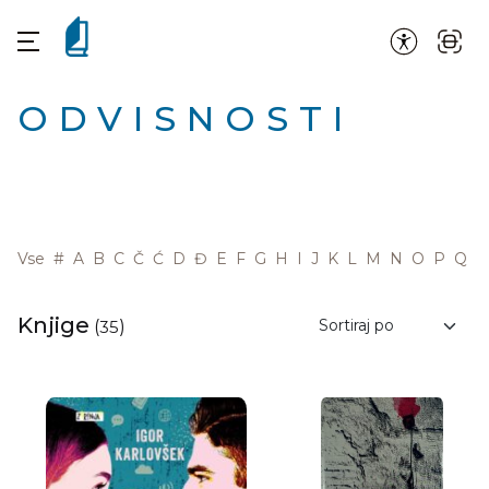
ODVISNOSTI
Vse
#
A
B
C
Č
Ć
D
Đ
E
F
G
H
I
J
K
L
M
N
O
P
Q
R
Knjige
(
35
)