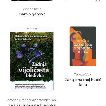
Walter Tevis
Damin gambit
Tereza Vuk
Zakaj ima moj hudič
krila
Katarina Grabnar Apostolides, Ana
Schnabl
Zadnja vijoličasta bledivka