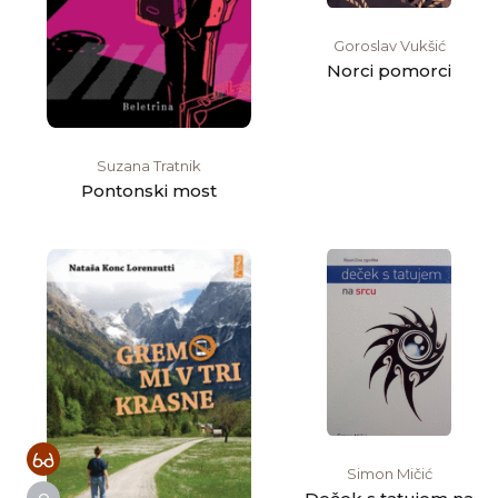
Goroslav Vukšić
Norci pomorci
Suzana Tratnik
Pontonski most
Simon Mičić