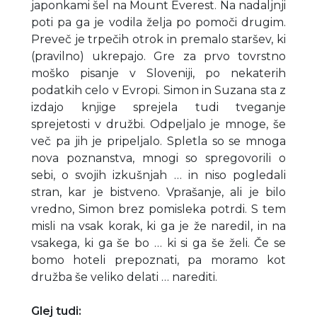
japonkami šel na Mount Everest. Na nadaljnji
poti pa ga je vodila želja po pomoči drugim.
Preveč je trpečih otrok in premalo staršev, ki
(pravilno) ukrepajo. Gre za prvo tovrstno
moško pisanje v Sloveniji, po nekaterih
podatkih celo v Evropi. Simon in Suzana sta z
izdajo knjige sprejela tudi tveganje
sprejetosti v družbi. Odpeljalo je mnoge, še
več pa jih je pripeljalo. Spletla so se mnoga
nova poznanstva, mnogi so spregovorili o
sebi, o svojih izkušnjah … in niso pogledali
stran, kar je bistveno. Vprašanje, ali je bilo
vredno, Simon brez pomisleka potrdi. S tem
misli na vsak korak, ki ga je že naredil, in na
vsakega, ki ga še bo … ki si ga še želi. Če se
bomo hoteli prepoznati, pa moramo kot
družba še veliko delati … narediti.
Glej tudi: