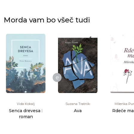
Morda vam bo všeč tudi
e
Vida Kokalj
Suzana Tratnik
Milenka Pu
Senca drevesa :
Ava
Rdeče mar
roman