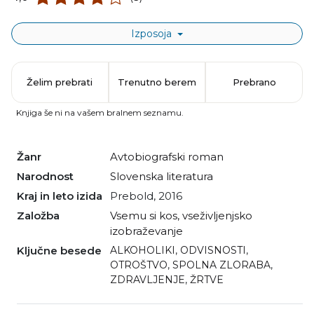
Izposoja
Želim prebrati
Trenutno berem
Prebrano
Knjiga še ni na vašem bralnem seznamu.
Žanr
avtobiografski roman
Narodnost
slovenska literatura
Kraj in leto izida
Prebold, 2016
Založba
Vsemu si kos, vseživljenjsko
izobraževanje
Ključne besede
ALKOHOLIKI
,
ODVISNOSTI
,
OTROŠTVO
,
SPOLNA ZLORABA
,
ZDRAVLJENJE
,
ŽRTVE