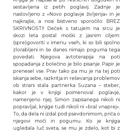
sestavljena iz petih poglavij. Zadnje je
naslovljeno z »Novo poglavje življenja« in je
najkrajše, a nosi bistveno sporočilo: BREZ
SKRIVNOSTI! Deček s tatujem na srcu je
skozi leta postal moški z jasnim ciljem:
(spre)govoriti v imenu vseh, ki so bili spolno
zlorabljeni in še danes nimajo poguma tega
povedati. Njegova avtoterapija na poti
spopadanja z bolečino je bilo pisanje. Papir je
prenesel vse. Prav tako pa mu je na tej poti
iskanja sebe, razkritja in reševanja problemov
ob strani stala partnerka Suzana – steber,
kakor je v knjigi poimenoval poglavje,
namenjeno njej. Simon zapisanega nikoli ni
popravljal, knjige tudi nikoli ni »bral vnaprej«.
To, da dela ni izdal pod psevdonimom, priča o
njegovi moči in pogumu. Ko je knjiga
ugledala luč sveta, se mu je zdelo, kot bi z