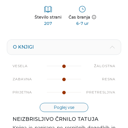
Število strani
Čas branja
207
6-7 ur
O KNJIGI
VESELA
ŽALOSTNA
ZABAVNA
RESNA
PRIJETNA
PRETRESLJIVA
Poglej vse
NEIZBRISLJIVO ČRNILO TATUJA
Knjiga je napisana po resničnih dogodkih in