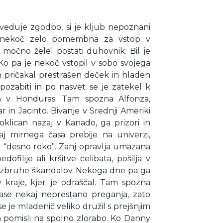
oveduje zgodbo, si je kljub nepoznani
ila nekoč zelo pomembna za vstop v
 močno želel postati duhovnik. Bil je
Ko pa je nekoč vstopil v sobo svojega
m pričakal prestrašen deček in hladen
pozabiti in po nasvet se je zatekel k
on v Honduras. Tam spozna Alfonza,
r in Jacinto. Bivanje v Srednji Ameriki
oklican nazaj v Kanado, ga prizori in
j mirnega časa prebije na univerzi,
jo “desno roko”. Zanj opravlja umazana
ofilije ali kršitve celibata, pošilja v
 izbruhe škandalov. Nekega dne pa ga
v kraje, kjer je odraščal. Tam spozna
ase nekaj neprestano preganja, zato
se je mladenič veliko družil s prejšnjim
pomisli na spolno zlorabo. Ko Danny