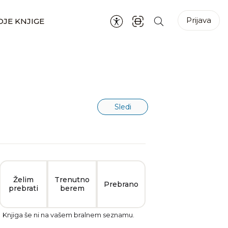
Prijava
JE KNJIGE
Sledi
Želim
Trenutno
Prebrano
prebrati
berem
Knjiga še ni na vašem bralnem seznamu.