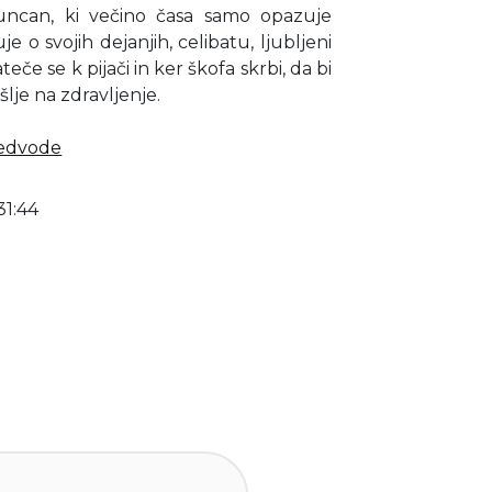
uncan, ki večino časa samo opazuje
e o svojih dejanjih, celibatu, ljubljeni
eče se k pijači in ker škofa skrbi, da bi
šlje na zdravljenje.
Medvode
31:44