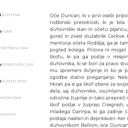
ŽALOSTNA
Oče Duncan, ki v prvi osebi prip
rodbinski preteklosti, ki je b
duhovniški stan in očetu pijancu,
RESNA
goreč in zvest služabnik Cerkve. 
mentorja očeta Roddija, ga je ta
PRETRESLJIVA
pogled kolega. Prizora ni mogel 
škofu, ki pa ga pošlje v misij
duhovnika, ki se bori za pravo stva
NEPREDVIDLJIVA
mu spremeni življenje in ko je p
zgodbe stalno preganjanjo. Neka
PRIZEMLJENA
hkrati pa si ga škof izbere za svo
dela, saj duhovnike, osumljene ped
odročne župnije in tako prepreči
NEOKUSNA
škof pošlje v župnijo Creignish, 
mladega Dannya, ki ga zadnje č
NASILNA
postaja nasilen in depresiven. Ker 
duhovnikom Bellom, oče Duncan 