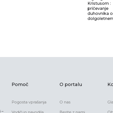
Kristusom :
pričevanje
duhovnika o
dolgoletnem j
Pomoč
O portalu
Ko
Pogosta vprašanja
O nas
Gl
 –
Vodiči in navodila
Berite z nami
Ob