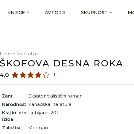
KNJIGE
AVTORJI
SKUPNOST
MO
Linden MacIntyre
ŠKOFOVA DESNA ROKA
4,0
(1)
Žanr
eksistencialistični roman
Narodnost
kanadska literatura
Kraj in leto
Ljubljana, 2011
izida
Založba
Modrijan