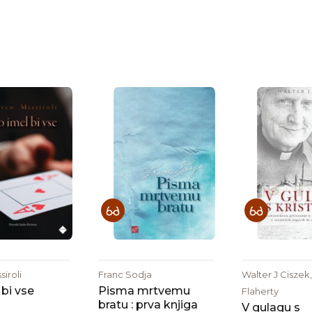
iroli
Franc Sodja
Walter J Ciszek,
 bi vse
Pisma mrtvemu
Flaherty
bratu : prva knjiga
V gulagu s