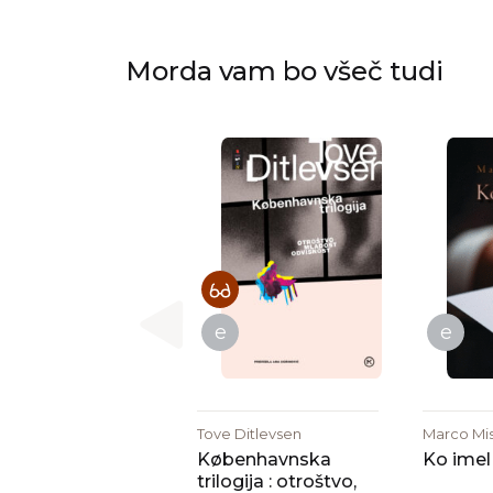
Morda vam bo všeč tudi
e
e
Tove Ditlevsen
Marco Miss
Københavnska
Ko imel
trilogija : otroštvo,