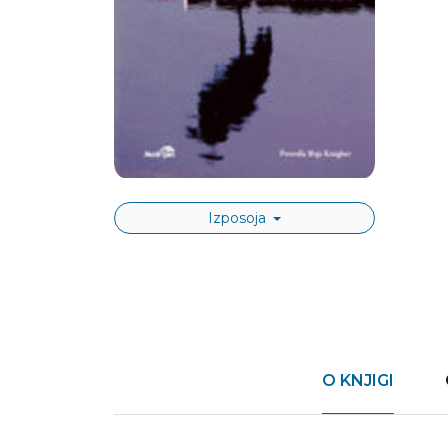
Izposoja
O KNJIGI