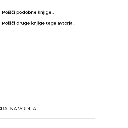
Poišči podobne knjige...
Poišči druge knjige tega avtorja...
BRALNA VODILA