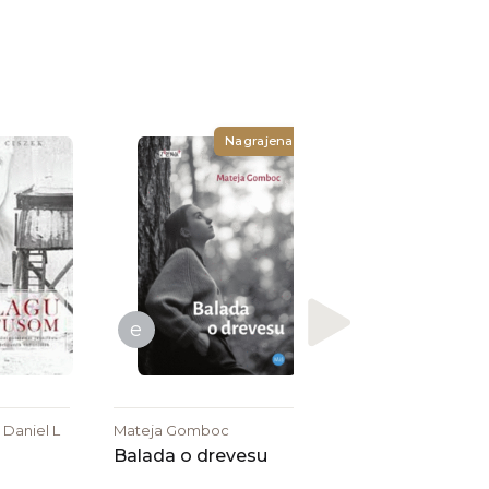
Nagrajena
Jenny Jägerfeld
Kraljica smeha
e
 Daniel L
Mateja Gomboc
Balada o drevesu