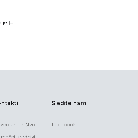
e [...]
ntakti
Sledite nam
avno uredništvo
Facebook
močni uredniki