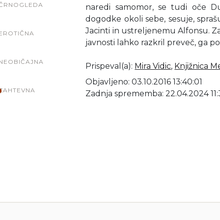
ČRNOGLEDA
naredi samomor, se tudi oče D
dogodke okoli sebe, sesuje, sprašuj
Jacinti in ustreljenemu Alfonsu. Zat
EROTIČNA
javnosti lahko razkril preveč, ga po
NEOBIČAJNA
Prispeval(a)
:
Mira Vidic
,
Knjižnica 
Objavljeno: 03.10.2016 13:40:01
ZAHTEVNA
Zadnja sprememba: 22.04.2024 11: