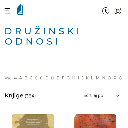
DRUŽINSKI
ODNOSI
Vse
#
A
B
C
Č
Ć
D
Đ
E
F
G
H
I
J
K
L
M
N
O
P
Q
R
Knjige
(
384
)