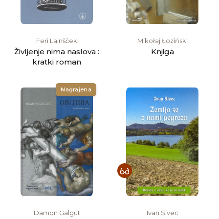
Feri Lainšček
Mikołaj Łoziński
Življenje nima naslova :
Knjiga
kratki roman
Nagrajena
Damon Galgut
Ivan Sivec