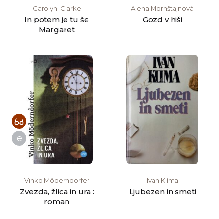
Carolyn‏ ‎ Clarke
Alena Mornštajnová
In potem je tu še
Gozd v hiši
Margaret
e
Vinko Möderndorfer
Ivan Klíma
Zvezda, žlica in ura :
Ljubezen in smeti
roman