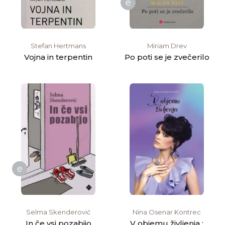
e
Stefan Hertmans
Miriam Drev
Vojna in terpentin
Po poti se je zvečerilo
e
Selma Skenderović
Nina Osenar Kontrec
In če vsi pozabijo
V objemu življenja :