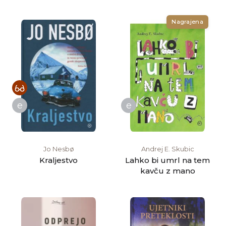
Nagrajena
e
e
Jo Nesbø
Andrej E. Skubic
Kraljestvo
Lahko bi umrl na tem
kavču z mano