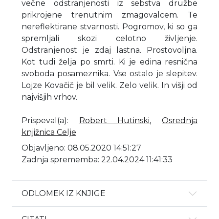
večne odstranjenosti iz sebstva družbe
prikrojene trenutnim zmagovalcem. Te
nereflektirane stvarnosti. Pogromov, ki so ga
spremljali skozi celotno življenje.
Odstranjenost je zdaj lastna. Prostovoljna.
Kot tudi želja po smrti. Ki je edina resnična
svoboda posameznika. Vse ostalo je slepitev.
Lojze Kovačič je bil velik. Zelo velik. In višji od
najvišjih vrhov.
Prispeval(a)
:
Robert Hutinski
,
Osrednja
knjižnica Celje
Objavljeno: 08.05.2020 14:51:27
Zadnja sprememba: 22.04.2024 11:41:33
ODLOMEK IZ KNJIGE