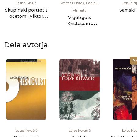
Jasna Blažič
Walter J Ciszek, Daniel L
Lela B Nj
Skupinski portret z
Samski 
Flaherty
očetom : Viktor
V gulagu s
Blažič, publicist in
Kristusom :
dis [...]
pričevanje
duhovnika o
dolgoletnem je [...]
Dela avtorja
N
Lojze Kovačič
Lojze Kovačič
Lojze Kov