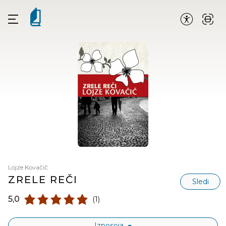
Lojze Kovačič
ZRELE REČI
Sledi
5,0
(1)
Izposoja