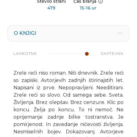
Število strani
Čas branja
479
15-16 ur
O KNJIGI
LAHKOTNA
ZAHTEVNA
Zrele reči niso roman. Niti dnevnik. Zrele reči
so zapiski. Avtorjevih zadnjih štirinajstih let.
Napisani iz prve. Nepopravljeni. Needitirani.
Zrele reči so slovo. Od samega sebe. Sveta.
Življenja. Brez olepšav. Brez cenzure. Klic po
koncu. Želja po koncu. To ni nemoč. Ne
oprijemanje zadnje bilke tostranstva. Je
pomirjenost. In zavedanje ničevosti življenja.
Nesmiselnih bojev. Dokazovanj. Avtorjeve