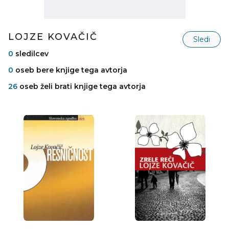
LOJZE KOVAČIČ
Sledi
0
sledilcev
0
oseb bere knjige tega avtorja
26
oseb želi brati knjige tega avtorja