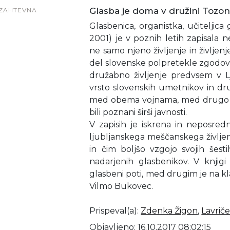
Glasba je doma v družini Tozon
ZAHTEVNA
Glasbenica, organistka, učiteljica
2001) je v poznih letih zapisala n
ne samo njeno življenje in življen
del slovenske polpretekle zgodov
družabno življenje predvsem v Lj
vrsto slovenskih umetnikov in dru
med obema vojnama, med drugo sv
bili poznani širši javnosti.
V zapisih je iskrena in neposredn
ljubljanskega meščanskega življen
in čim boljšo vzgojo svojih šesti
nadarjenih glasbenikov. V knjigi
glasbeni poti, med drugim je na k
Vilmo Bukovec.
Prispeval(a)
:
Zdenka Žigon
,
Lavriče
Objavljeno: 16.10.2017 08:02:15