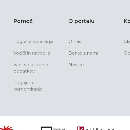
Pomoč
O portalu
Ko
Pogosta vprašanja
O nas
Gl
 –
Vodiči in navodila
Berite z nami
Ob
Varstvo osebnih
Novice
podatkov
Pogoji za
komentiranje