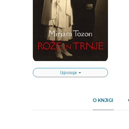
Izposoja
O KNJIGI