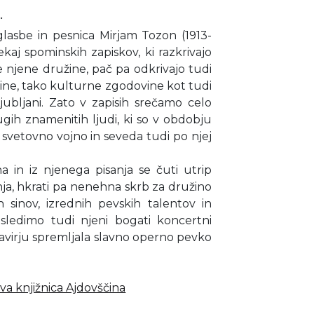
.
 glasbe in pesnica Mirjam Tozon (1913-
ekaj spominskih zapiskov, ki razkrivajo
je njene družine, pač pa odkrivajo tudi
ine, tako kulturne zgodovine kot tudi
ubljani. Zato v zapisih srečamo celo
gih znamenitih ljudi, ki so v obdobju
etovno vojno in seveda tudi po njej
a in iz njenega pisanja se čuti utrip
ja, hkrati pa nenehna skrb za družino
h sinov, izrednih pevskih talentov in
 sledimo tudi njeni bogati koncertni
lavirju spremljala slavno operno pevko
va knjižnica Ajdovščina