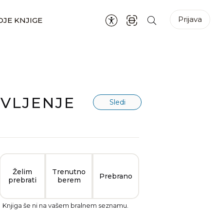
Prijava
JE KNJIGE
IVLJENJE
Sledi
Želim
Trenutno
Prebrano
prebrati
berem
Knjiga še ni na vašem bralnem seznamu.