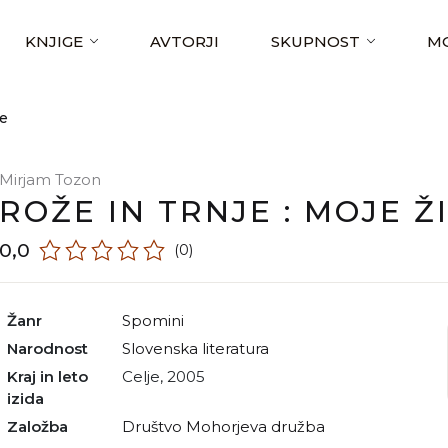
KNJIGE
AVTORJI
SKUPNOST
MO
je
Mirjam Tozon
ROŽE IN TRNJE : MOJE Ž
0,0
(0)
Žanr
spomini
Narodnost
slovenska literatura
Kraj in leto
Celje, 2005
izida
Založba
Društvo Mohorjeva družba