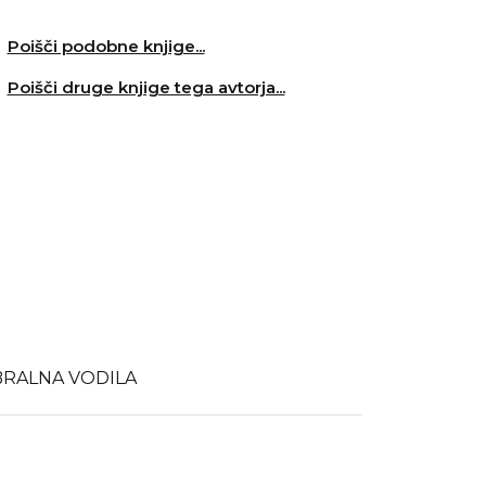
Poišči podobne knjige...
Poišči druge knjige tega avtorja...
BRALNA VODILA