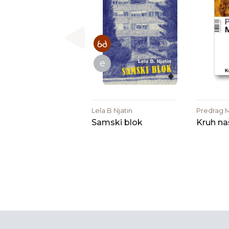
e
Lela B Njatin
Predrag M
Samski blok
Kruh na