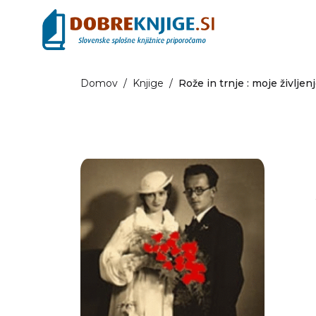
Domov
/
Knjige
/
Rože in trnje : moje življen