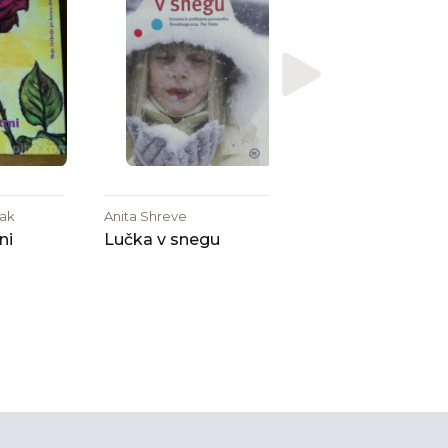
Oliver Sacks
Noga, na katero 
opreš
jak
Anita Shreve
ni
Lučka v snegu