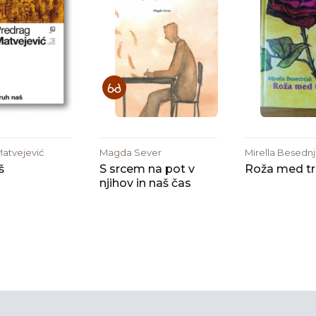
atvejević
Magda Sever
Mirella Besedn
š
S srcem na pot v
Roža med tr
njihov in naš čas