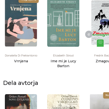
e
Donatella Di Pietrantonio
Elizabeth Strout
Fredrik B
Vrnjena
Ime mi je Lucy
Zmagov
Barton
Dela avtorja
N