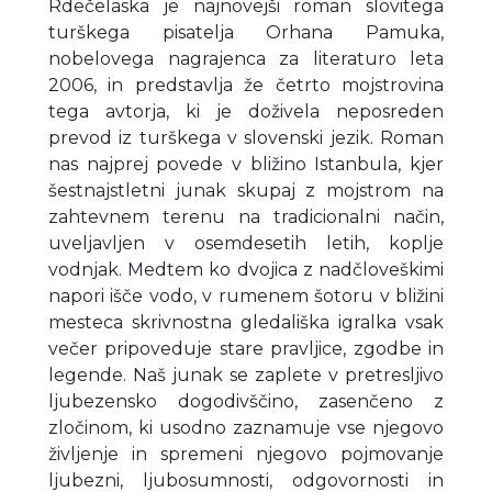
Rdečelaska je najnovejši roman slovitega
turškega pisatelja Orhana Pamuka,
nobelovega nagrajenca za literaturo leta
2006, in predstavlja že četrto mojstrovina
tega avtorja, ki je doživela neposreden
prevod iz turškega v slovenski jezik. Roman
nas najprej povede v bližino Istanbula, kjer
šestnajstletni junak skupaj z mojstrom na
zahtevnem terenu na tradicionalni način,
uveljavljen v osemdesetih letih, koplje
vodnjak. Medtem ko dvojica z nadčloveškimi
napori išče vodo, v rumenem šotoru v bližini
mesteca skrivnostna gledališka igralka vsak
večer pripoveduje stare pravljice, zgodbe in
legende. Naš junak se zaplete v pretresljivo
ljubezensko dogodivščino, zasenčeno z
zločinom, ki usodno zaznamuje vse njegovo
življenje in spremeni njegovo pojmovanje
ljubezni, ljubosumnosti, odgovornosti in