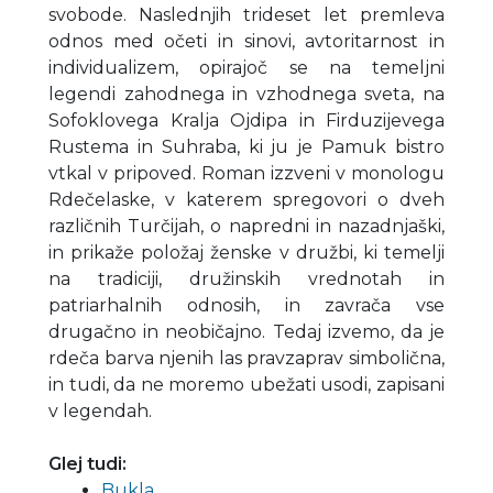
svobode. Naslednjih trideset let premleva
odnos med očeti in sinovi, avtoritarnost in
individualizem, opirajoč se na temeljni
legendi zahodnega in vzhodnega sveta, na
Sofoklovega Kralja Ojdipa in Firduzijevega
Rustema in Suhraba, ki ju je Pamuk bistro
vtkal v pripoved. Roman izzveni v monologu
Rdečelaske, v katerem spregovori o dveh
različnih Turčijah, o napredni in nazadnjaški,
in prikaže položaj ženske v družbi, ki temelji
na tradiciji, družinskih vrednotah in
patriarhalnih odnosih, in zavrača vse
drugačno in neobičajno. Tedaj izvemo, da je
rdeča barva njenih las pravzaprav simbolična,
in tudi, da ne moremo ubežati usodi, zapisani
v legendah.
Glej tudi:
Bukla