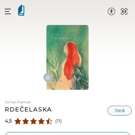
e
Orhan Pamuk
RDEČELASKA
Sledi
4,5
(11)