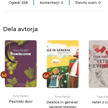
Ogledi: 558
Komentarji: 0
Število ocen: 0
Dela avtorja
Tone Partljič
Tone Partljič
Tone Part
Pesniški dvor
Deklica in general :
Veter z 
general Maister