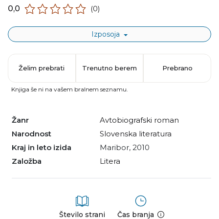
0,0
(0)
Izposoja
Želim prebrati
Trenutno berem
Prebrano
Knjiga še ni na vašem bralnem seznamu.
Žanr
avtobiografski roman
Narodnost
slovenska literatura
Kraj in leto izida
Maribor, 2010
Založba
Litera
Število strani
Čas branja