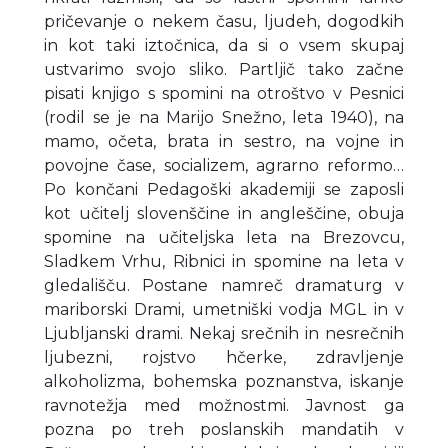
pričevanje o nekem času, ljudeh, dogodkih
in kot taki iztočnica, da si o vsem skupaj
ustvarimo svojo sliko. Partljič tako začne
pisati knjigo s spomini na otroštvo v Pesnici
(rodil se je na Marijo Snežno, leta 1940), na
mamo, očeta, brata in sestro, na vojne in
povojne čase, socializem, agrarno reformo…
Po končani Pedagoški akademiji se zaposli
kot učitelj slovenščine in angleščine, obuja
spomine na učiteljska leta na Brezovcu,
Sladkem Vrhu, Ribnici in spomine na leta v
gledališču. Postane namreč dramaturg v
mariborski Drami, umetniški vodja MGL in v
Ljubljanski drami. Nekaj srečnih in nesrečnih
ljubezni, rojstvo hčerke, zdravljenje
alkoholizma, bohemska poznanstva, iskanje
ravnotežja med možnostmi. Javnost ga
pozna po treh poslanskih mandatih v