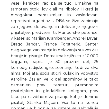
vesel karakter, rad pa se tudi umakne na
samoten otok Ilovik ali na ribolov. Hkrati je
mnogokrat nerazumljen in zasledovan;
represivni organi oz. UDBA se živo zanimajo
za njegovo delovanje in delovanje njegovih
prijateljev, predvsem t.i. Mariborske peterice,
v kateri so Marijan Kramberger, Andrej Brvar,
Drago Jančar, France Forstnerič. Center
njegovega zanimanja in delovanja sta ves čas
branje in pisanje. Doma ima knjižnico z 10.000
knjigami, napisal je 30 proznih del, 25
komedij, radijske igre, scenarije, tudi za dva
filma: Moj ata, socialistični kulak in Vdovstvo
Karoline Žašler. Velik del spominov je tako
namenjen prav literaturi, premnogim
pisateljskim in gledališkim kolegom, prav
tako pa navdihom za pisanje kot je denimo
pisatelj Stanko Majcen. Vse to na koncu
poimenuje blodnje, za katere se zahvaljuje