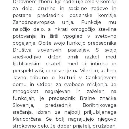
Državnem zboru, kje sodeluje celo v komisiji
za delo, družino in socialne zadeve in
postane predsednik poslanske komisije
Zahodnoevropska unija. Funkcije mu
naložijo delo, a hkrati omogočijo številna
potovanja in širši vpogled v svetovno
dogajanje. Opiše svojo funkcijo predsednika
Društva slovenskih pisateljev. S svojo
»neškodljivo držo« omili razkol med
ljubljanskimi pisatelji, med t.i. intimisti in
perspektivaši, ponosen je na Vilenico, kultno
Javno tribuno o kulturi v Cankarjevem
domu in Odbor za svobodo mišljenja. Je
mnogokrat nagrajevan in zaželen na
funkcijah, je predsednik Bralne značke
Slovenija, predsednik Borštnikovega
srečanja, izbran za najbolj priljubljenega
Mariborčana. Še bolj nagrajujejo njegovo
strokovno delo. Je dober prijatelj, družaben,