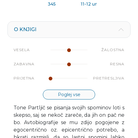
345
11-12 ur
O KNJIGI
VESELA
ŽALOSTNA
ZABAVNA
RESNA
PRIJETNA
PRETRESLJIVA
Poglej vse
Tone Partljič se pisanja svojih spominov loti s
skepso, saj se nekoč zareče, da jih on pač ne
bo. Avtobiografije se mu zdijo pogojene z
egocentrično oz. epicentrično potrebo, a
hkrati razmisli, da so lastni spomini lahko