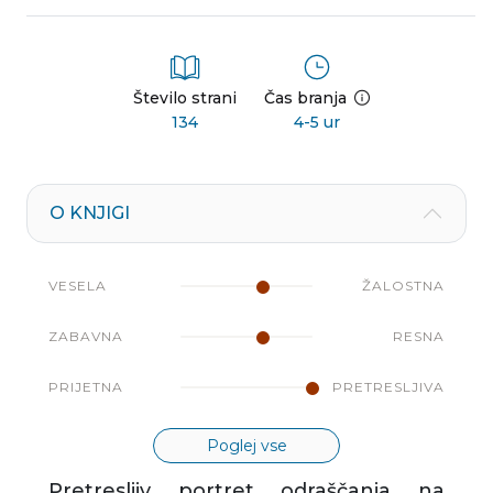
Število strani
Čas branja
134
4-5 ur
O KNJIGI
VESELA
ŽALOSTNA
ZABAVNA
RESNA
PRIJETNA
PRETRESLJIVA
Poglej vse
Pretresljiv portret odraščanja na