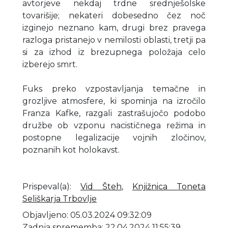
avtorjeve nekdaj trdne srednješolske
tovarišije; nekateri dobesedno čez noč
izginejo neznano kam, drugi brez pravega
razloga pristanejo v nemilosti oblasti, tretji pa
si za izhod iz brezupnega položaja celo
izberejo smrt.
Fuks preko vzpostavljanja temačne in
grozljive atmosfere, ki spominja na izročilo
Franza Kafke, razgali zastrašujočo podobo
družbe ob vzponu nacističnega režima in
postopne legalizacije vojnih zločinov,
poznanih kot holokavst.
Prispeval(a)
:
Vid Šteh
,
Knjižnica Toneta
Seliškarja Trbovlje
Objavljeno: 05.03.2024 09:32:09
Zadnja sprememba: 22.04.2024 11:55:39