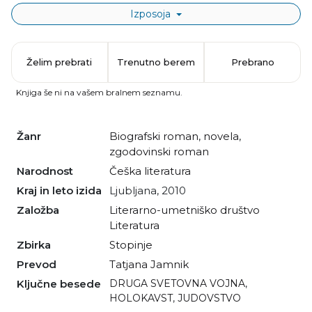
Izposoja
Želim prebrati
Trenutno berem
Prebrano
Knjiga še ni na vašem bralnem seznamu.
Žanr
biografski roman
,
novela
,
zgodovinski roman
Narodnost
češka literatura
Kraj in leto izida
Ljubljana, 2010
Založba
Literarno-umetniško društvo
Literatura
Zbirka
Stopinje
Prevod
Tatjana Jamnik
Ključne besede
DRUGA SVETOVNA VOJNA
,
HOLOKAVST
,
JUDOVSTVO