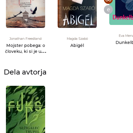
e
Eva Men
Jonathan Freedland
Magda Szabó
Dunkel
Mojster pobega: o
Abigél
človeku, ki si je utrl
pot iz Auschwitza,
[...]
Dela avtorja