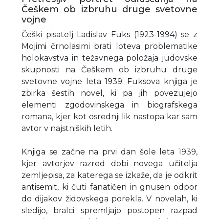
Češkem ob izbruhu druge svetovne
vojne
Češki pisatelj Ladislav Fuks (1923-1994) se z
Mojimi črnolasimi brati loteva problematike
holokavstva in težavnega položaja judovske
skupnosti na Češkem ob izbruhu druge
svetovne vojne leta 1939. Fuksova knjiga je
zbirka šestih novel, ki pa jih povezujejo
elementi zgodovinskega in biografskega
romana, kjer kot osrednji lik nastopa kar sam
avtor v najstniških letih.
Knjiga se začne na prvi dan šole leta 1939,
kjer avtorjev razred dobi novega učitelja
zemljepisa, za katerega se izkaže, da je odkrit
antisemit, ki čuti fanatičen in gnusen odpor
do dijakov židovskega porekla. V novelah, ki
sledijo, bralci spremljajo postopen razpad