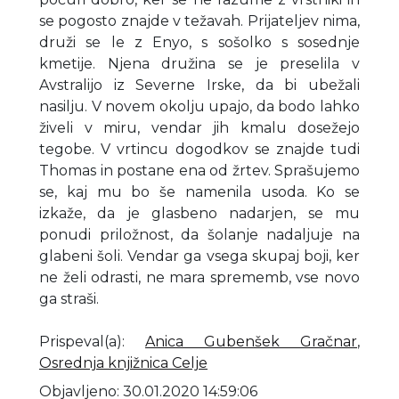
se pogosto znajde v težavah. Prijateljev nima,
druži se le z Enyo, s sošolko s sosednje
kmetije. Njena družina se je preselila v
Avstralijo iz Severne Irske, da bi ubežali
nasilju. V novem okolju upajo, da bodo lahko
živeli v miru, vendar jih kmalu dosežejo
tegobe. V vrtincu dogodkov se znajde tudi
Thomas in postane ena od žrtev. Sprašujemo
se, kaj mu bo še namenila usoda. Ko se
izkaže, da je glasbeno nadarjen, se mu
ponudi priložnost, da šolanje nadaljuje na
glabeni šoli. Vendar ga vsega skupaj boji, ker
ne želi odrasti, ne mara sprememb, vse novo
ga straši.
Prispeval(a)
:
Anica Gubenšek Gračnar
,
Osrednja knjižnica Celje
Objavljeno: 30.01.2020 14:59:06