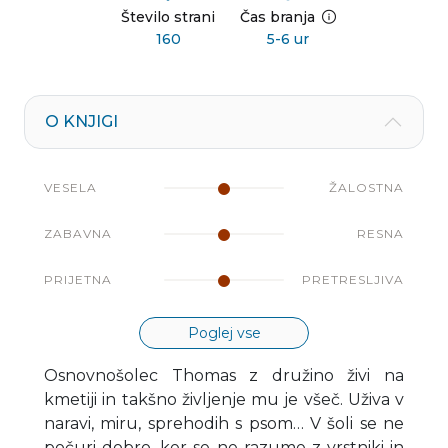
Število strani
Čas branja
160
5-6 ur
O KNJIGI
VESELA
ŽALOSTNA
ZABAVNA
RESNA
PRIJETNA
PRETRESLJIVA
Poglej vse
Osnovnošolec Thomas z družino živi na
kmetiji in takšno življenje mu je všeč. Uživa v
naravi, miru, sprehodih s psom… V šoli se ne
počuri dobro, ker se ne razume z vrstniki in