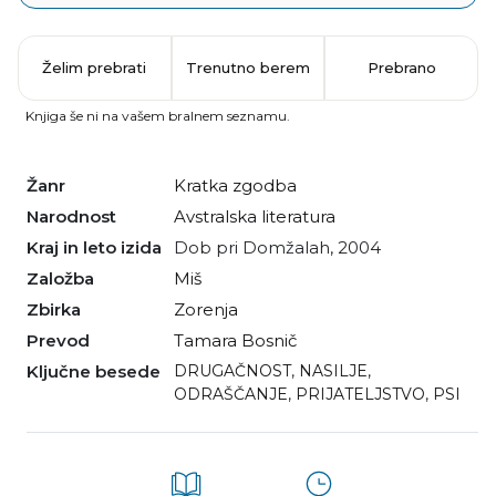
Želim prebrati
Trenutno berem
Prebrano
Knjiga še ni na vašem bralnem seznamu.
Žanr
kratka zgodba
Narodnost
avstralska literatura
Kraj in leto izida
Dob pri Domžalah, 2004
Založba
Miš
Zbirka
Zorenja
Prevod
Tamara Bosnič
Ključne besede
DRUGAČNOST
,
NASILJE
,
ODRAŠČANJE
,
PRIJATELJSTVO
,
PSI