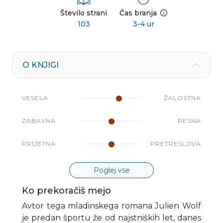
Število strani
Čas branja
103
3-4 ur
O KNJIGI
VESELA
ŽALOSTNA
ZABAVNA
RESNA
PRIJETNA
PRETRESLJIVA
Poglej vse
Ko prekoračiš mejo
Avtor tega mladinskega romana Julien Wolf
je predan športu že od najstniških let, danes