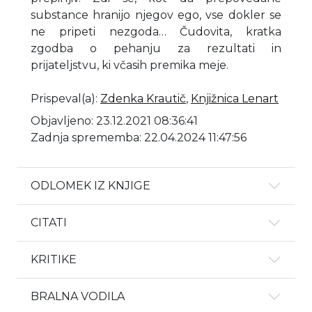
substance hranijo njegov ego, vse dokler se
ne pripeti nezgoda… Čudovita, kratka
zgodba o pehanju za rezultati in
prijateljstvu, ki včasih premika meje.
Prispeval(a)
:
Zdenka Krautič
,
Knjižnica Lenart
Objavljeno: 23.12.2021 08:36:41
Zadnja sprememba: 22.04.2024 11:47:56
ODLOMEK IZ KNJIGE
CITATI
KRITIKE
BRALNA VODILA