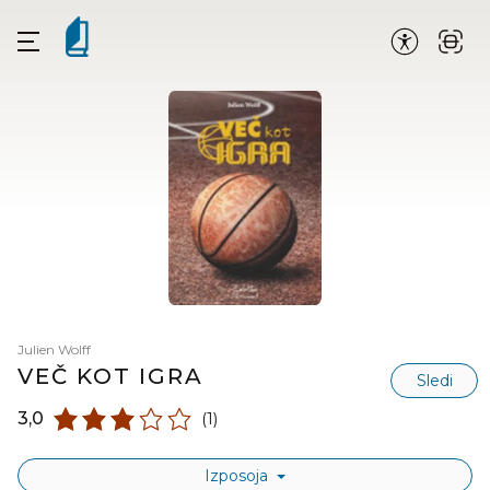
Julien Wolff
VEČ KOT IGRA
Sledi
3,0
(1)
Izposoja