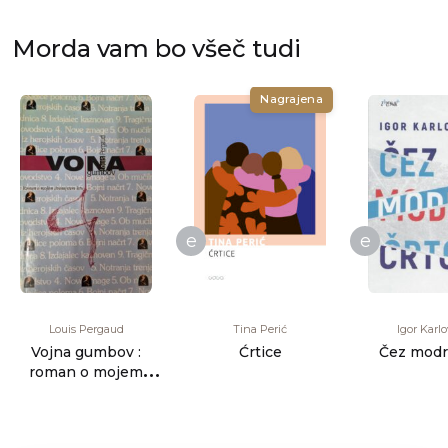
Morda vam bo všeč tudi
Nagrajena
e
e
Louis Pergaud
Tina Perić
Igor Karl
Vojna gumbov :
Ćrtice
Čez modr
roman o mojem
dvanajstem letu