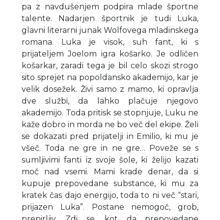
pa z navdušenjem podpira mlade športne
talente. Nadarjen športnik je tudi Luka,
glavni literarni junak Wolfovega mladinskega
romana. Luka je visok, suh fant, ki s
prijateljem Joelom igra košarko. Je odličen
košarkar, zaradi tega je bil celo skozi strogo
sito sprejet na popoldansko akademijo, kar je
velik dosežek. Živi samo z mamo, ki opravlja
dve službi, da lahko plačuje njegovo
akademijo. Toda pritisk se stopnjuje, Luku ne
kaže dobro in morda ne bo več del ekipe. Želi
se dokazati pred prijatelji in Emilio, ki mu je
všeč. Toda ne gre in ne gre… Poveže se s
sumljivimi fanti iz svoje šole, ki želijo kazati
moč nad vsemi. Mami krade denar, da si
kupuje prepovedane substance, ki mu za
kratek čas dajo energijo, toda to ni več “stari,
prijazen Luka”. Postane nemogoč, grob,
prepirljiv. Zdi se, kot da prepovedane