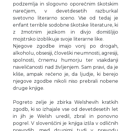
podzemlja in slogovno oporečnim škotskim
narečjem, v devetdesetih razburkal
svetovno literarno sceno. Vse od tedaj je
enfant terrible sodobne škotske literature, ki
z žmotnim jezikom in divjo domišljijo
mojstrsko izoblikuje svoje literarne like.
Njegove zgodbe imajo vonj po drogah,
alkoholu, obsesiji, človeški neumnosti, agresiji,
spolnosti, črnemu humorju ter vsakdanji
naveličanosti nad življenjem. Sam pravi, da je
kliše, ampak rečeno je, da ljudje, ki berejo
njegove zgodbe nikoli niso prebrali nobene
druge knjige.
Pogreto zelje je zbirka Welshevih kratkih
zgodb, ki so izhajale vse od devetdesetih let
in jih je Welsh uredil, zbral in ponovno
pogrel. V slovenščini je knjiga izšla v odličnih
prevodih, med drugimi tudi v prevodu