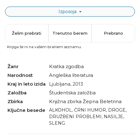
Izposoja
Želim prebrati
Trenutno berem
Prebrano
Knjiga še ni na vašem bralnem seznamu.
Žanr
kratka zgodba
Narodnost
angleška literatura
Kraj in leto izida
Ljubljana, 2013
Založba
Študentska založba
Zbirka
Knjižna zbirka Žepna Beletrina
Ključne besede
ALKOHOL
,
ČRNI HUMOR
,
DROGE
,
DRUŽBENI PROBLEMI
,
NASILJE
,
SLENG