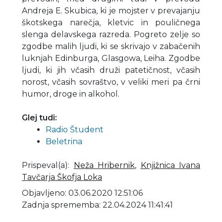
Andreja E. Skubica, ki je mojster v prevajanju
škotskega narečja, kletvic in pouličnega
slenga delavskega razreda. Pogreto zelje so
zgodbe malih ljudi, ki se skrivajo v zabačenih
luknjah Edinburga, Glasgowa, Leiha. Zgodbe
ljudi, ki jih včasih druži patetičnost, včasih
norost, včasih sovraštvo, v veliki meri pa črni
humor, droge in alkohol.
Glej tudi:
Radio Študent
Beletrina
Prispeval(a)
:
Neža Hribernik
,
Knjižnica Ivana
Tavčarja Škofja Loka
Objavljeno: 03.06.2020 12:51:06
Zadnja sprememba: 22.04.2024 11:41:41