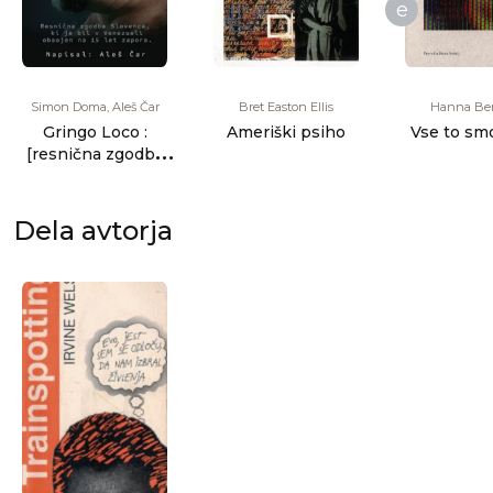
e
Simon Doma, Aleš Čar
Bret Easton Ellis
Hanna Ber
Gringo Loco :
Ameriški psiho
Vse to smo
[resnična zgodba
Slovenca, ki je bil v
Venezue [...]
Dela avtorja