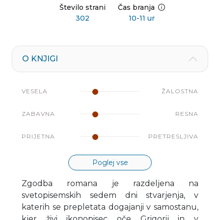
Število strani
Čas branja
302
10-11 ur
O KNJIGI
VESELA
ŽALOSTNA
ZABAVNA
RESNA
PRIJETNA
PRETRESLJIVA
Poglej vse
Zgodba romana je razdeljena na
svetopisemskih sedem dni stvarjenja, v
katerih se prepletata dogajanji v samostanu,
kjer živi ikonopisec oče Grigorij in v