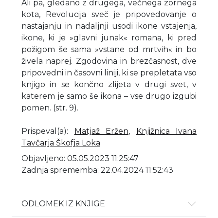
Ali pa, gledano z drugega, večnega zornega
kota, Revolucija sveč je pripovedovanje o
nastajanju in nadaljnji usodi ikone vstajenja,
ikone, ki je »glavni junak« romana, ki pred
požigom še sama »vstane od mrtvih« in bo
živela naprej. Zgodovina in brezčasnost, dve
pripovedni in časovni liniji, ki se prepletata vso
knjigo in se končno zlijeta v drugi svet, v
katerem je samo še ikona – vse drugo izgubi
pomen. (str. 9).
Prispeval(a)
:
Matjaž Eržen
,
Knjižnica Ivana
Tavčarja Škofja Loka
Objavljeno: 05.05.2023 11:25:47
Zadnja sprememba: 22.04.2024 11:52:43
ODLOMEK IZ KNJIGE