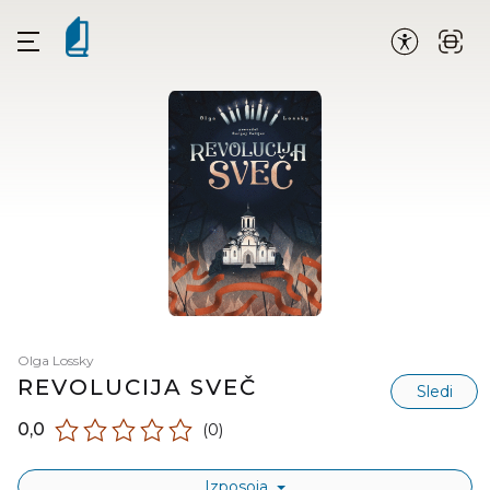
Olga Lossky
REVOLUCIJA SVEČ
Sledi
0,0
(0)
Izposoja