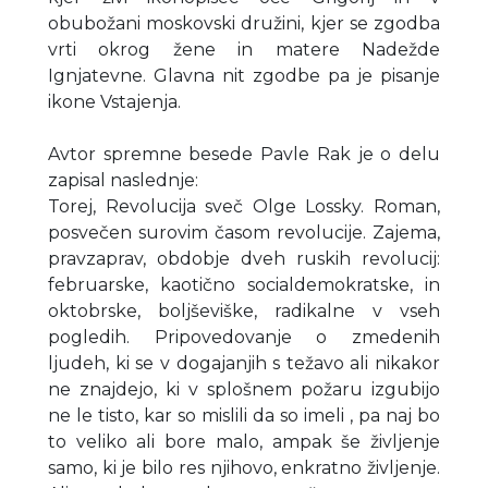
obubožani moskovski družini, kjer se zgodba
vrti okrog žene in matere Nadežde
Ignjatevne. Glavna nit zgodbe pa je pisanje
ikone Vstajenja.
Avtor spremne besede Pavle Rak je o delu
zapisal naslednje:
Torej, Revolucija sveč Olge Lossky. Roman,
posvečen surovim časom revolucije. Zajema,
pravzaprav, obdobje dveh ruskih revolucij:
februarske, kaotično socialdemokratske, in
oktobrske, boljševiške, radikalne v vseh
pogledih. Pripovedovanje o zmedenih
ljudeh, ki se v dogajanjih s težavo ali nikakor
ne znajdejo, ki v splošnem požaru izgubijo
ne le tisto, kar so mislili da so imeli , pa naj bo
to veliko ali bore malo, ampak še življenje
samo, ki je bilo res njihovo, enkratno življenje.