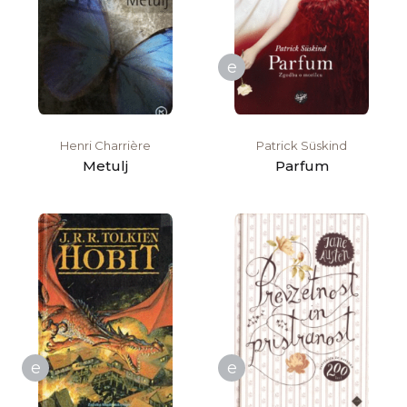
e
Henri Charrière
Patrick Süskind
Metulj
Parfum
e
e