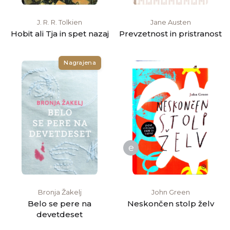
J. R. R. Tolkien
Jane Austen
Hobit ali Tja in spet nazaj
Prevzetnost in pristranost
Nagrajena
e
Bronja Žakelj
John Green
Belo se pere na
Neskončen stolp želv
devetdeset