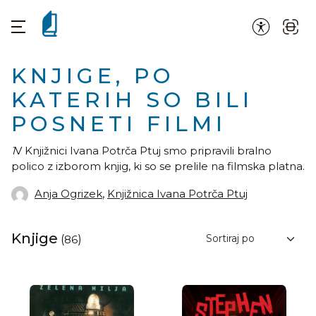
KNJIGE, PO
KATERIH SO BILI
POSNETI FILMI
1
V Knjižnici Ivana Potrča Ptuj smo pripravili bralno
polico z izborom knjig, ki so se prelile na filmska platna.
Anja Ogrizek
,
Knjižnica Ivana Potrča Ptuj
Knjige
(
86
)