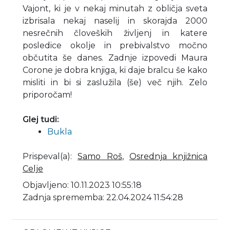
Vajont, ki je v nekaj minutah z obličja sveta
izbrisala nekaj naselij in skorajda 2000
nesrečnih človeških življenj in katere
posledice okolje in prebivalstvo močno
občutita še danes. Zadnje izpovedi Maura
Corone je dobra knjiga, ki daje bralcu še kako
misliti in bi si zaslužila (še) več njih. Zelo
priporočam!
Glej tudi:
Bukla
Prispeval(a)
:
Samo Roš
,
Osrednja knjižnica
Celje
Objavljeno: 10.11.2023 10:55:18
Zadnja sprememba: 22.04.2024 11:54:28