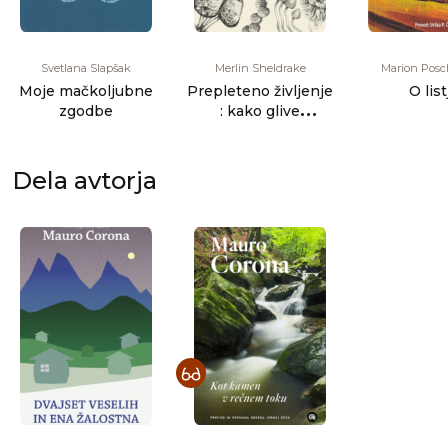
Svetlana Slapšak
Merlin Sheldrake
Marion Pos
Moje mačkoljubne
Prepleteno življenje
O list
zgodbe
: kako glive
spreminjajo naš
svet, vpli [...]
Dela avtorja