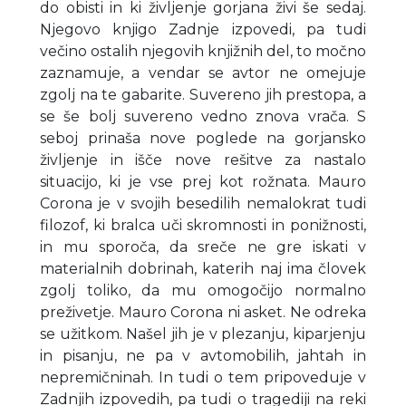
do obisti in ki življenje gorjana živi še sedaj.
Njegovo knjigo Zadnje izpovedi, pa tudi
večino ostalih njegovih knjižnih del, to močno
zaznamuje, a vendar se avtor ne omejuje
zgolj na te gabarite. Suvereno jih prestopa, a
se še bolj suvereno vedno znova vrača. S
seboj prinaša nove poglede na gorjansko
življenje in išče nove rešitve za nastalo
situacijo, ki je vse prej kot rožnata. Mauro
Corona je v svojih besedilih nemalokrat tudi
filozof, ki bralca uči skromnosti in ponižnosti,
in mu sporoča, da sreče ne gre iskati v
materialnih dobrinah, katerih naj ima človek
zgolj toliko, da mu omogočijo normalno
preživetje. Mauro Corona ni asket. Ne odreka
se užitkom. Našel jih je v plezanju, kiparjenju
in pisanju, ne pa v avtomobilih, jahtah in
nepremičninah. In tudi o tem pripoveduje v
Zadnjih izpovedih, pa tudi o tragediji na reki