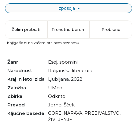
Izposoja
Želim prebrati
Trenutno berem
Prebrano
Knjiga še ni na vašem bralnem seznamu.
Žanr
esej
,
spomini
Narodnost
italijanska literatura
Kraj in leto izida
Ljubljana, 2022
Založba
UMco
Zbirka
Odkrito
Prevod
Jernej Šček
Ključne besede
GORE
,
NARAVA
,
PREBIVALSTVO
,
ŽIVLJENJE