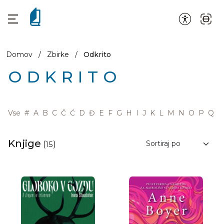
Domov
/
Zbirke
/
Odkrito
ODKRITO
Vse
#
A
B
C
Č
Ć
D
Đ
E
F
G
H
I
J
K
L
M
N
O
P
Q
R
Knjige
(
15
)