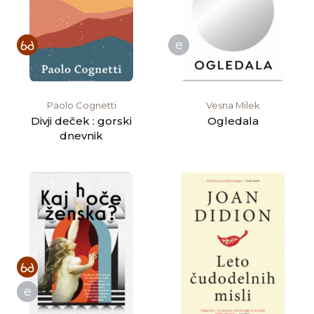
e
Paolo Cognetti
Vesna Milek
Divji deček : gorski
Ogledala
dnevnik
e