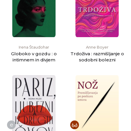
Irena Štaudohar
Anne Boyer
Globoko v gozdu : o
Trdoživa : razmišljanje o
intimnem in divjem
sodobni bolezni
e