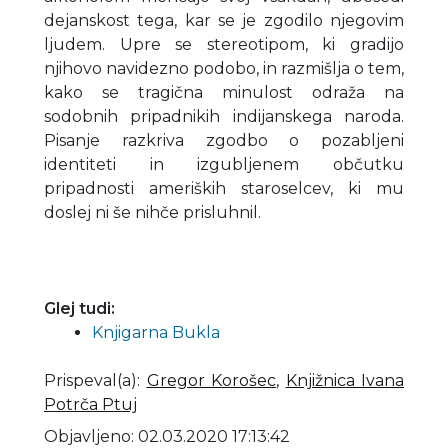
dejanskost tega, kar se je zgodilo njegovim
ljudem. Upre se stereotipom, ki gradijo
njihovo navidezno podobo, in razmišlja o tem,
kako se tragična minulost odraža na
sodobnih pripadnikih indijanskega naroda.
Pisanje razkriva zgodbo o pozabljeni
identiteti in izgubljenem občutku
pripadnosti ameriških staroselcev, ki mu
doslej ni še nihče prisluhnil.
Glej tudi:
Knjigarna Bukla
Prispeval(a)
:
Gregor Korošec
,
Knjižnica Ivana
Potrča Ptuj
Objavljeno: 02.03.2020 17:13:42