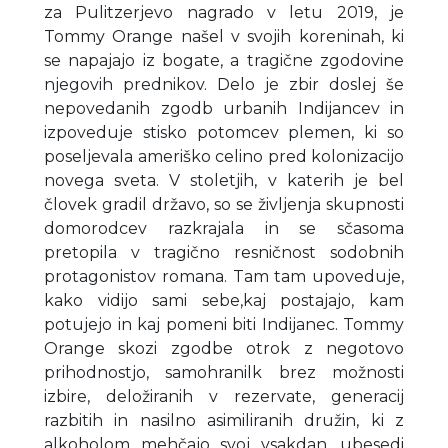
za Pulitzerjevo nagrado v letu 2019, je
Tommy Orange našel v svojih koreninah, ki
se napajajo iz bogate, a tragične zgodovine
njegovih prednikov. Delo je zbir doslej še
nepovedanih zgodb urbanih Indijancev in
izpoveduje stisko potomcev plemen, ki so
poseljevala ameriško celino pred kolonizacijo
novega sveta. V stoletjih, v katerih je bel
človek gradil državo, so se življenja skupnosti
domorodcev razkrajala in se sčasoma
pretopila v tragično resničnost sodobnih
protagonistov romana. Tam tam upoveduje,
kako vidijo sami sebe,kaj postajajo, kam
potujejo in kaj pomeni biti Indijanec. Tommy
Orange skozi zgodbe otrok z negotovo
prihodnostjo, samohranilk brez možnosti
izbire, deložiranih v rezervate, generacij
razbitih in nasilno asimiliranih družin, ki z
alkoholom mehčajo svoj vsakdan, ubesedi