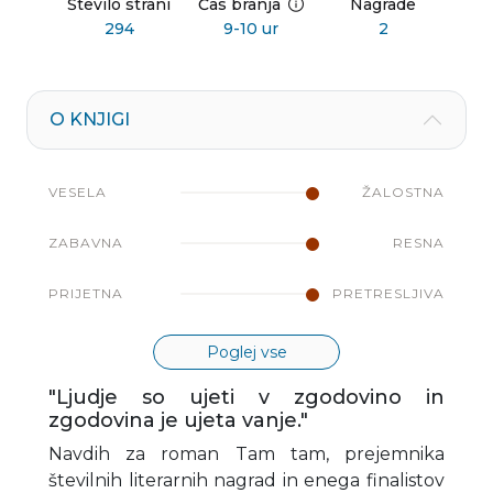
Število strani
Čas branja
Nagrade
294
9-10 ur
2
O KNJIGI
VESELA
ŽALOSTNA
ZABAVNA
RESNA
PRIJETNA
PRETRESLJIVA
Poglej vse
"Ljudje so ujeti v zgodovino in
zgodovina je ujeta vanje."
Navdih za roman Tam tam, prejemnika
številnih literarnih nagrad in enega finalistov