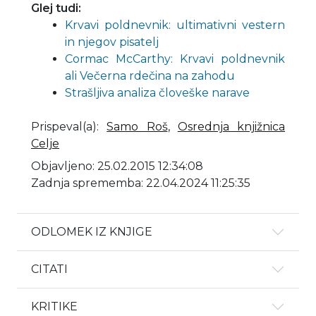
Glej tudi:
Krvavi poldnevnik: ultimativni vestern
in njegov pisatelj
Cormac McCarthy: Krvavi poldnevnik
ali Večerna rdečina na zahodu
Strašljiva analiza človeške narave
Prispeval(a)
:
Samo Roš
,
Osrednja knjižnica
Celje
Objavljeno: 25.02.2015 12:34:08
Zadnja sprememba: 22.04.2024 11:25:35
ODLOMEK IZ KNJIGE
CITATI
KRITIKE