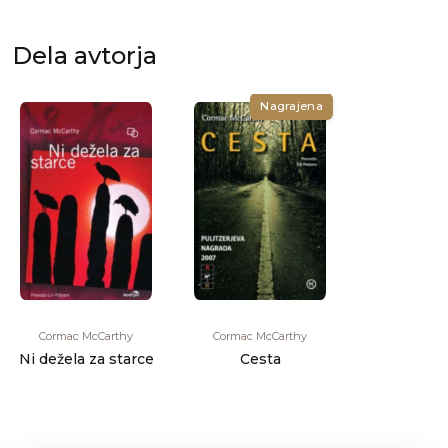
živega srca
danes
majevske [...]
Dela avtorja
Nagrajena
Cormac McCarthy
Cormac McCarthy
Ni dežela za starce
Cesta