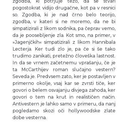
zgodba, ki potrjuje tezo, da se stvari
pogostokrat vidijo drugačne, kot pa v resnici
so. Zgodba, ki je nad črno belo teorijo,
zgodba, v kateri si ne moremo, da ne bi
simpatizirali z likom sodnika, pa čeprav vemo,
da je poosebljenje zla. Kot smo, na primer, v
»Jagenjčkih« simpatizirali z likom Hannibala
Lecterja. Ker tudi zlo je, pa če si še tako
trudimo zanikati, pretežno človeška lastnost.
In da se vrnem začetnemu vprašanju, če je
ta McCarthijev roman slučajno vestern?
Seveda je. Predvsem zato, ker je postavljen v
primerno okolje, vsaj kar se zvrsti tiče, ker
govori o belem osvajanju divjega zahoda, ker
govori o tem na krut in realističen način.
Antivestern je lahko samo v primeru, da nanj
pogledamo skozi oči hollywoodske zlate
dobe vesterna.