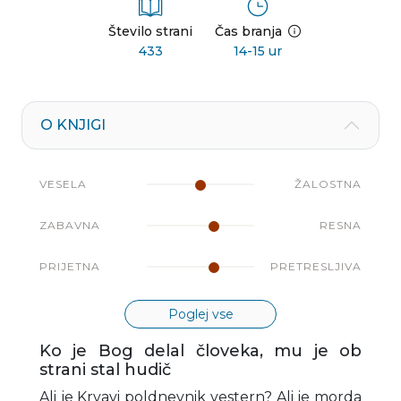
Število strani
Čas branja
433
14-15 ur
O KNJIGI
VESELA
ŽALOSTNA
ZABAVNA
RESNA
PRIJETNA
PRETRESLJIVA
Poglej vse
Ko je Bog delal človeka, mu je ob
strani stal hudič
Ali je Krvavi poldnevnik vestern? Ali je morda