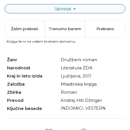
Izposoja
Želim prebrati
Trenutno berem
Prebrano
Knjiga še ni na vašem bralnem seznamu.
Žanr
družbeni roman
Narodnost
literatura ZDA
Kraj in leto izida
Ljubljana, 2011
Založba
Mladinska knjiga
Zbirka
Roman
Prevod
Andrej Hiti Ožinger
Ključne besede
INDIJANCI
,
VESTERN