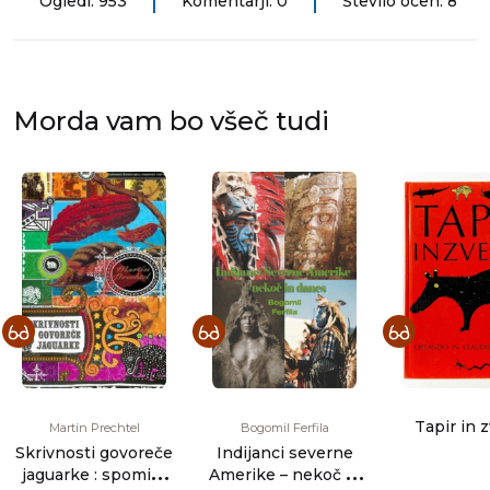
Ogledi: 953
Komentarji: 0
Število ocen: 8
Morda vam bo všeč tudi
Tapir in 
Martín Prechtel
Bogomil Ferfila
Skrivnosti govoreče
Indijanci severne
jaguarke : spomini
Amerike – nekoč in