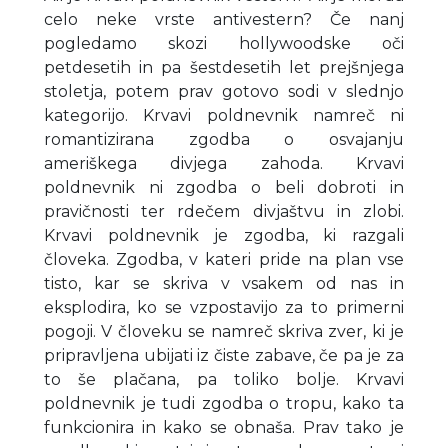
celo neke vrste antivestern? Če nanj
pogledamo skozi hollywoodske oči
petdesetih in pa šestdesetih let prejšnjega
stoletja, potem prav gotovo sodi v slednjo
kategorijo. Krvavi poldnevnik namreč ni
romantizirana zgodba o osvajanju
ameriškega divjega zahoda. Krvavi
poldnevnik ni zgodba o beli dobroti in
pravičnosti ter rdečem divjaštvu in zlobi.
Krvavi poldnevnik je zgodba, ki razgali
človeka. Zgodba, v kateri pride na plan vse
tisto, kar se skriva v vsakem od nas in
eksplodira, ko se vzpostavijo za to primerni
pogoji. V človeku se namreč skriva zver, ki je
pripravljena ubijati iz čiste zabave, če pa je za
to še plačana, pa toliko bolje. Krvavi
poldnevnik je tudi zgodba o tropu, kako ta
funkcionira in kako se obnaša. Prav tako je