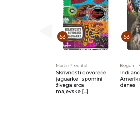
Martín Prechtel
Bogomil F
Skrivnosti govoreče
Indijanc
jaguarke : spomini
Amerike
živega srca
danes
majevske [...]