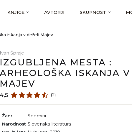
KNJIGE
AVTORJI
SKUPNOST
MO
ka iskanja v deželi Majev
Ivan Šprajc
IZGUBLJENA MESTA :
ARHEOLOŠKA ISKANJA V
MAJEV
4,5
(2)
Žanr
spomini
Narodnost
slovenska literatura