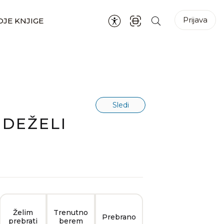
Prijava
JE KNJIGE
Sledi
 DEŽELI
Želim
Trenutno
Prebrano
prebrati
berem