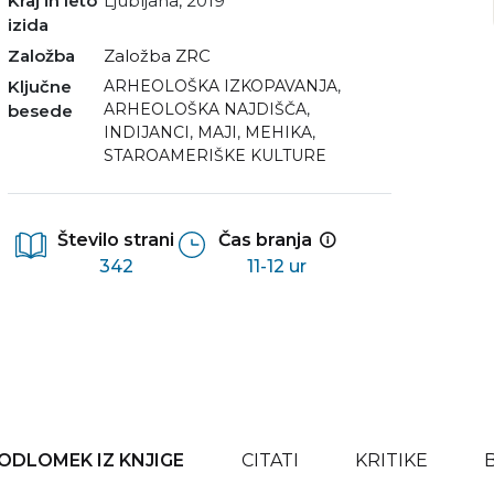
Kraj in leto
Ljubljana, 2019
izida
Založba
Založba ZRC
Ključne
ARHEOLOŠKA IZKOPAVANJA
,
ARHEOLOŠKA NAJDIŠČA
,
besede
INDIJANCI
,
MAJI
,
MEHIKA
,
STAROAMERIŠKE KULTURE
Število strani
Čas branja
342
11-12 ur
ODLOMEK IZ KNJIGE
CITATI
KRITIKE