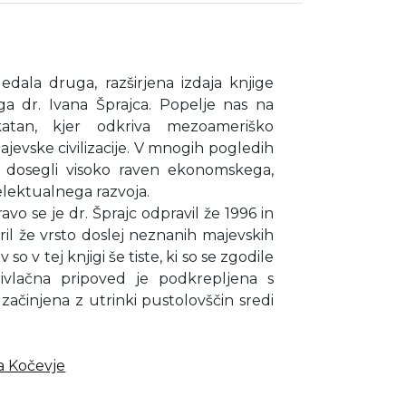
edala druga, razširjena izdaja knjige
a dr. Ivana Šprajca. Popelje nas na
atan, kjer odkriva mezoameriško
jevske civilizacije. V mnogih pogledih
ji dosegli visoko raven ekonomskega,
lektualnega razvoja.
o se je dr. Šprajc odpravil že 1996 in
ril že vrsto doslej neznanih majevskih
so v tej knjigi še tiste, ki so se zgodile
vlačna pripoved je podkrepljena s
 začinjena z utrinki pustolovščin sredi
ca Kočevje