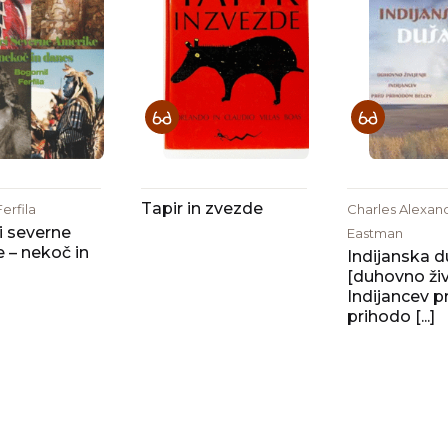
Tapir in zvezde
erfila
Charles Alexan
i severne
Eastman
 – nekoč in
Indijanska d
[duhovno živ
Indijancev p
prihodo [...]