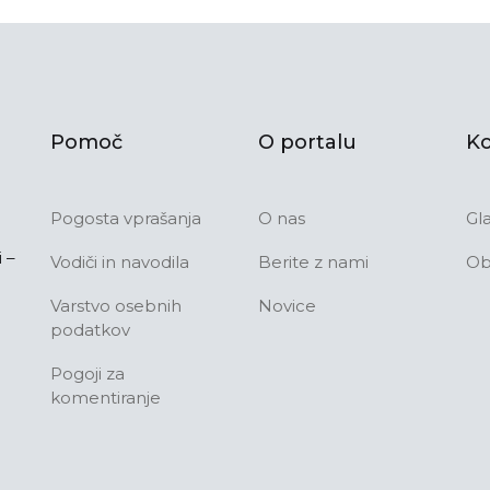
Pomoč
O portalu
Ko
Pogosta vprašanja
O nas
Gl
 –
Vodiči in navodila
Berite z nami
Ob
Varstvo osebnih
Novice
podatkov
Pogoji za
komentiranje