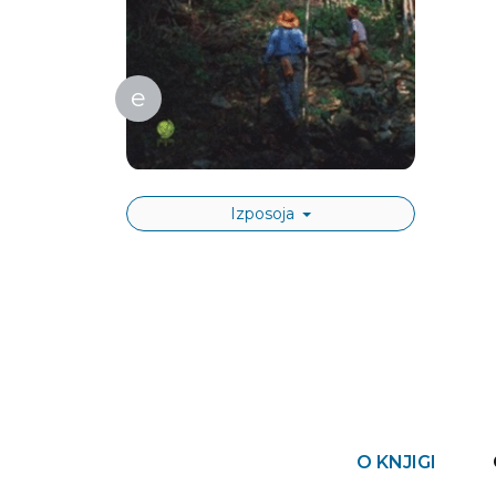
e
Izposoja
O KNJIGI