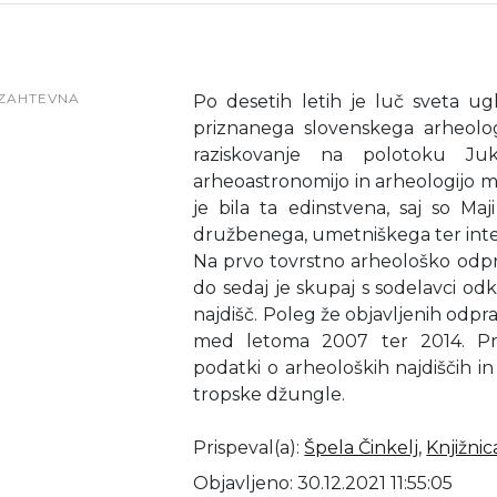
ZAHTEVNA
Po desetih letih je luč sveta ugl
priznanega slovenskega arheolog
raziskovanje na polotoku Juk
arheoastronomijo in arheologijo ma
je bila ta edinstvena, saj so Ma
družbenega, umetniškega ter inte
Na prvo tovrstno arheološko odprav
do sedaj je skupaj s sodelavci odk
najdišč. Poleg že objavljenih odprav 
med letoma 2007 ter 2014. Pri
podatki o arheoloških najdiščih in
tropske džungle.
Prispeval(a)
:
Špela Činkelj
,
Knjižni
Objavljeno: 30.12.2021 11:55:05