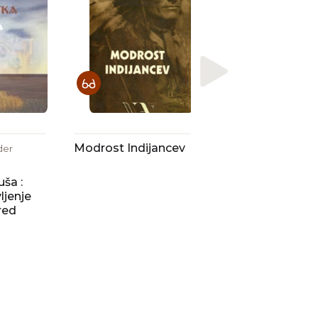
Kako naj vam
prodamo modri
neba
Modrost Indijancev
der
uša :
ljenje
red