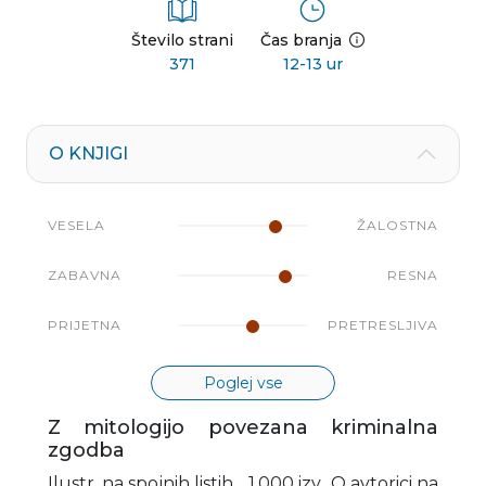
Število strani
Čas branja
371
12-13 ur
O KNJIGI
VESELA
ŽALOSTNA
ZABAVNA
RESNA
PRIJETNA
PRETRESLJIVA
Poglej vse
Z mitologijo povezana kriminalna
zgodba
Ilustr. na spojnih listih. , 1.000 izv., O avtorici na