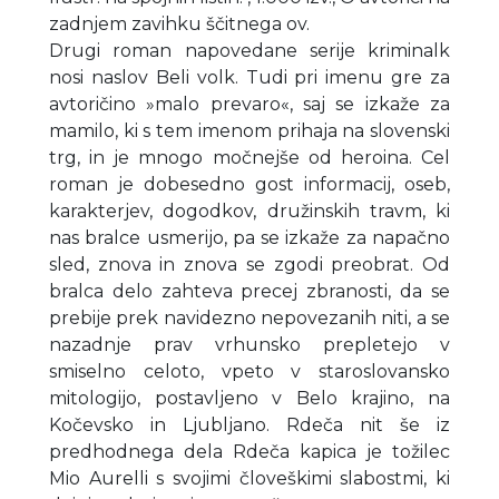
zadnjem zavihku ščitnega ov.
Drugi roman napovedane serije kriminalk
nosi naslov Beli volk. Tudi pri imenu gre za
avtoričino »malo prevaro«, saj se izkaže za
mamilo, ki s tem imenom prihaja na slovenski
trg, in je mnogo močnejše od heroina. Cel
roman je dobesedno gost informacij, oseb,
karakterjev, dogodkov, družinskih travm, ki
nas bralce usmerijo, pa se izkaže za napačno
sled, znova in znova se zgodi preobrat. Od
bralca delo zahteva precej zbranosti, da se
prebije prek navidezno nepovezanih niti, a se
nazadnje prav vrhunsko prepletejo v
smiselno celoto, vpeto v staroslovansko
mitologijo, postavljeno v Belo krajino, na
Kočevsko in Ljubljano. Rdeča nit še iz
predhodnega dela Rdeča kapica je tožilec
Mio Aurelli s svojimi človeškimi slabostmi, ki