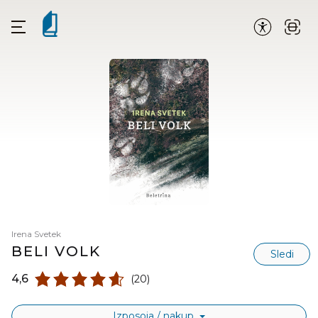
Irena Svetek
BELI VOLK
Sledi
4,6
(20)
Izposoja / nakup