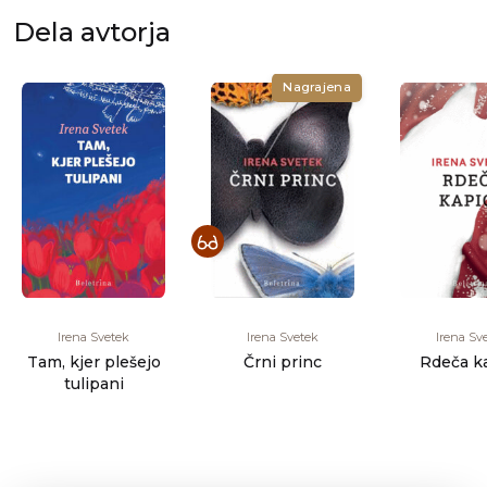
Dela avtorja
Nagrajena
Irena Svetek
Irena Svetek
Irena Sv
Tam, kjer plešejo
Črni princ
Rdeča k
tulipani