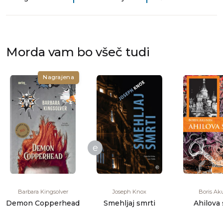
Morda vam bo všeč tudi
Nagrajena
e
Barbara Kingsolver
Joseph Knox
Boris Ak
Demon Copperhead
Smehljaj smrti
Ahilova